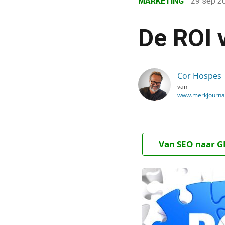
MARKETING
29 sep 2
›
Blog
De ROI 
›
Marketing
›
Cor Hospes
van
De ROI van ROI in conte
www.merkjournal
Van SEO naar GE