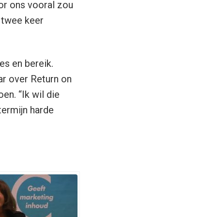
or ons vooral zou
r twee keer
es en bereik.
ar over Return on
n. “Ik wil die
termijn harde