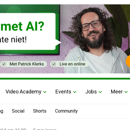
Video Academy
Events
Jobs
Meer
ng
Social
Shorts
Community