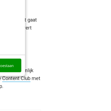
gekeken. Het gaat
ntie. Dat levert
toestaan
acht je eigenlijk
e
Content Club
met
p.