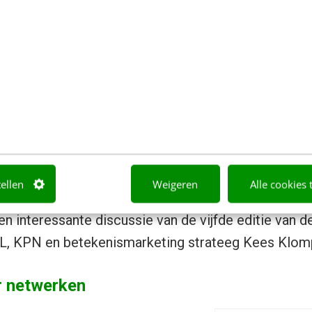
laats van kwaliteit
van die inhaker of andere content wordt nauwelijks 
ats van kwaliteit. Om likeability in plaats van releva
jkste Return on Investment.
getallen
tellen
Weigeren
Alle cookies 
enlijk wel altijd om ROI, ik bedoel, van welke I verw
n interessante discussie van de vijfde editie van d
 XL, KPN en betekenismarketing strateeg Kees Klom
r netwerken