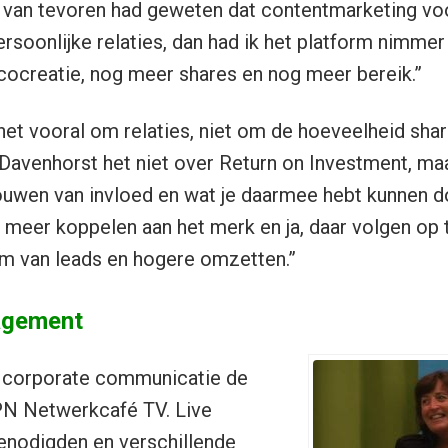
k van tevoren had geweten dat contentmarketing vo
rsoonlijke relaties, dan had ik het platform nimme
creatie, nog meer shares en nog meer bereik.”
het vooral om relaties, niet om de hoeveelheid shar
avenhorst het niet over Return on Investment, ma
ouwen van invloed en wat je daarmee hebt kunnen doe
s meer koppelen aan het merk en ja, daar volgen op 
orm van leads en hogere omzetten.”
agement
t corporate communicatie de
PN Netwerkcafé TV. Live
nodigden en verschillende