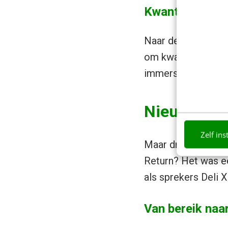
Kwantiteit in p
Naar de kwaliteit 
om kwantiteit in pla
immers de makkeli
Nieuwe ken
Zelf ins
Maar draait ROI eig
Return? Het was ee
als sprekers Deli
Van bereik naa