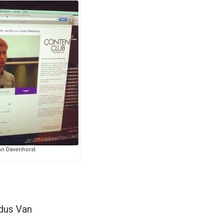
an Davenhorst
ldus Van