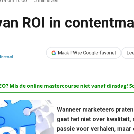
014
om 16:00
5 min lezen
van ROI in contentma
ntmarketing
Maak FW je Google-favoriet
Lee
isten.nl
O? Mis de online mastercourse niet vanaf dinsdag! Schr
Wanneer marketeers praten
gaat het niet over kwaliteit,
passie voor verhalen, maar 