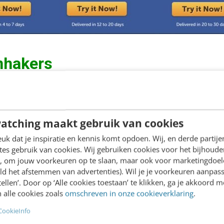
nhakers
ood metrics-supermarkten komen gelukkig steeds me
rketeers hebben daarom een nieuwe opdracht gekr
atching maakt gebruik van cookies
ijfers en verantwoordingen.
k dat je inspiratie en kennis komt opdoen. Wij, en derde partij
es gebruik van cookies. Wij gebruiken cookies voor het bijhoude
m aantallen Facebook-posts waaraan ze, met een be
en, om jouw voorkeuren op te slaan, maar ook voor marketingdoe
ld het afstemmen van advertenties). Wil je je voorkeuren aanpass
t Promotor Score of andere klantenloyaliteits- of
stellen’. Door op ‘Alle cookies toestaan’ te klikken, ga je akkoord m
u eens, joepie, door die leuke inhaker vinden mense
 alle cookies zoals
omschreven in onze cookieverklaring
.
atsjekidee, ook die kattenpost geeft ons merk veel 
CookieInfo