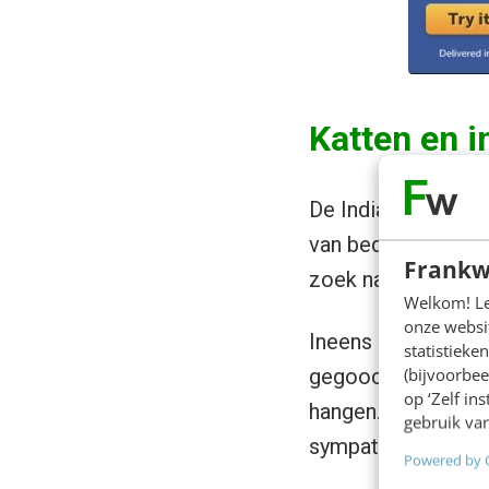
Katten en i
De Indiase feel g
van bedrijven. Ma
Frankw
zoek naar nieuwe c
Welkom! Leu
onze websit
Ineens gaat het o
statistiek
(bijvoorbee
gegoochel, een Ne
op ‘Zelf in
hangen. En kijk no
gebruik van
sympathieker, en h
Powered by 