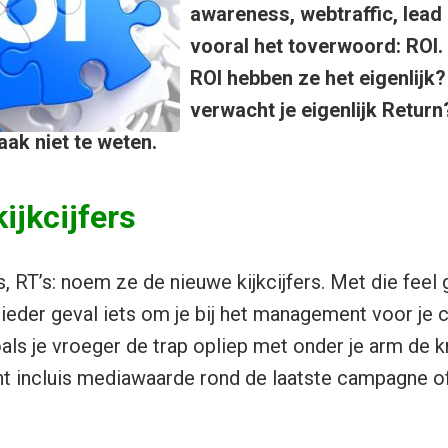
awareness, webtraffic, lead
vooral het toverwoord: ROI.
ROI hebben ze het eigenlijk?
verwacht je eigenlijk Return?
aak niet te weten.
ijkcijfers
s, RT’s: noem ze de nieuwe kijkcijfers. Met die fee
n ieder geval iets om je bij het management voor je
ls je vroeger de trap opliep met onder je arm de k
t incluis mediawaarde rond de laatste campagne o