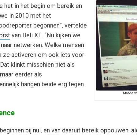
e het in het begin om bereik en
n we in 2010 met het
oodreporter begonnen”, vertelde
orst
van Deli XL. “Nu kijken we
r naar netwerken. Welke mensen
ik ze activeren om ook iets voor
at klinkt misschien niet als
maar eerder als
kennelijk hangen beide erg tegen
Marco v
uence
 beginnen bij nul, en van daaruit bereik opbouwen, a