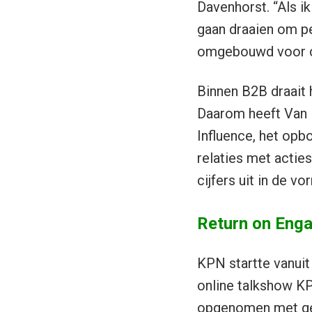
Davenhorst. “Als i
gaan draaien om pe
omgebouwd voor co
Binnen B2B draait 
Daarom heeft Van D
Influence, het opb
relaties met actie
cijfers uit in de v
Return on Eng
KPN startte vanui
online talkshow K
opgenomen met ge