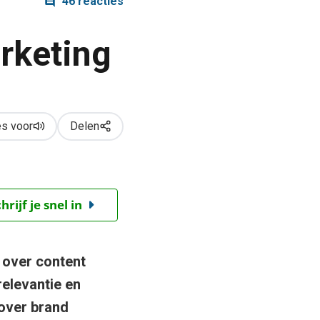
46 reacties
rketing
s voor
Delen
ijf je snel in
 over content
 relevantie en
over brand