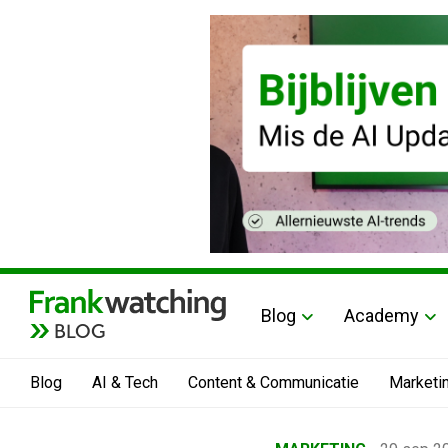
Blog
Academy
BLOG
Blog
AI & Tech
Content & Communicatie
Marketi
Home