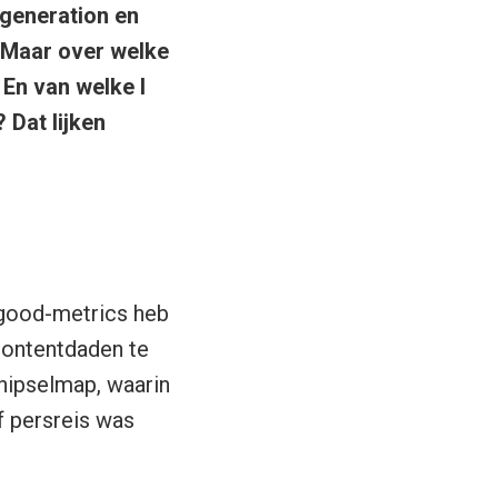
 generation en
 Maar over welke
 En van welke I
 Dat lijken
l good-metrics heb
 contentdaden te
nipselmap, waarin
f persreis was