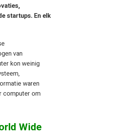
vaties,
e startups. En elk
se
ogen van
ter kon weinig
ysteem,
formatie waren
aar computer om
orld Wide