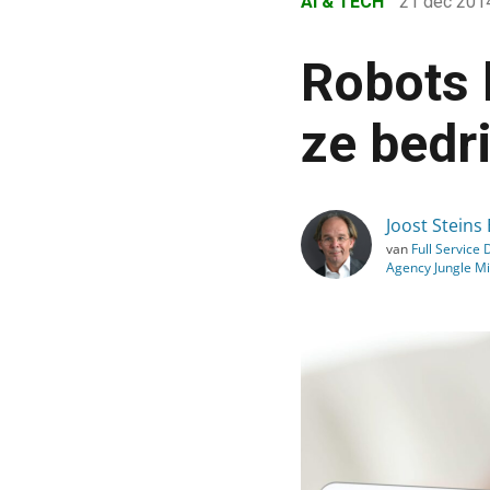
AI & TECH
21 dec 20
›
Blog
Robots 
›
AI & Tech
ze bedr
›
Robots bestaan al lang:
Joost Steins
van
Full Service D
Agency Jungle M