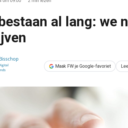
14
om 09:00
2 min lezen
bestaan al lang: we
ijven
 we noemen ze bedrijven
 Bisschop
igital
Maak FW je Google-favoriet
Lee
inds