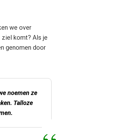
ken we over
 ziel komt? Als je
den genomen door
n we noemen ze
aken. Talloze
emen.