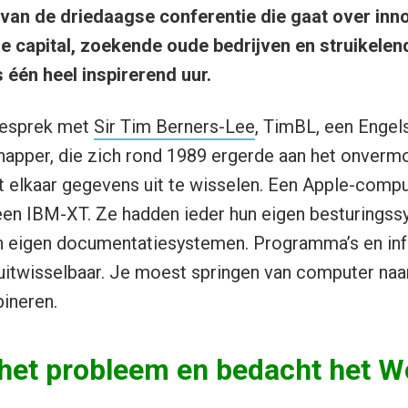
van de driedaagse conferentie die gaat over inno
e capital, zoekende oude bedrijven en struikelend
s één heel inspirerend uur.
 gesprek met
Sir Tim Berners-Lee
, TimBL, een Engel
pper, die zich rond 1989 ergerde aan het onverm
elkaar gegevens uit te wisselen. Een Apple-compu
een IBM-XT. Ze hadden ieder hun eigen besturingss
 eigen documentatiesystemen. Programma’s en in
 uitwisselbaar. Je moest springen van computer n
ineren.
het probleem en bedacht het W