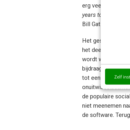
erg veel op dat van
years to build an A
Bill Gates, Tim Be
Het gesprek met
L
het deelbaar maken
wordt wel actief ge
bijdraagt, daalt je
Zelf ins
tot een betere sfe
onuitwisselbaarhei
de populaire socia
niet meenemen naa
de software. Terug 