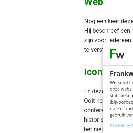
Web
Nog een keer deze
Hij beschreef een
zijn voor iedereen
te versturen (http)
Iconen zijn
Frankw
Welkom! Leu
onze websit
En deze man zit nu
statistiek
Ooit heb ik Steve 
(bijvoorbee
op ‘Zelf in
conferentie in San
gebruik van
historische woorde
Powered by 
het nieuwe bestur