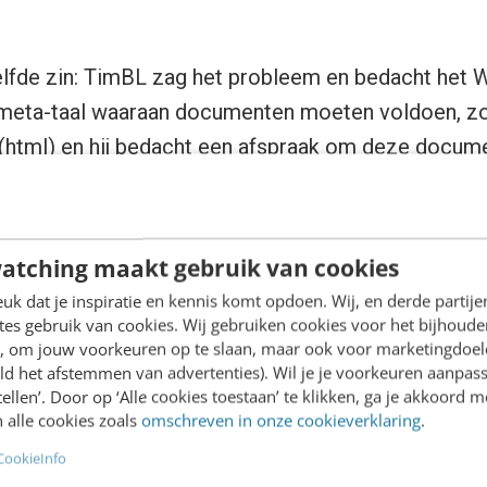
lfde zin: TimBL zag het probleem en bedacht het 
 meta-taal waaraan documenten moeten voldoen, zo
 (html) en hij bedacht een afspraak om deze docume
. En de hele wereld zou het gaan gebruiken.
 het
atching maakt gebruik van cookies
k dat je inspiratie en kennis komt opdoen. Wij, en derde partij
es gebruik van cookies. Wij gebruiken cookies voor het bijhoude
 voor mij, op tien meter afstand.
en, om jouw voorkeuren op te slaan, maar ook voor marketingdoe
Jobs ontmoet, tijdens een
ld het afstemmen van advertenties). Wil je je voorkeuren aanpass
stellen’. Door op ‘Alle cookies toestaan’ te klikken, ga je akkoord m
 Francisco. Jobs sprak de
 alle cookies zoals
omschreven in onze cookieverklaring
.
n, als antwoord op de vraag of
CookieInfo
ingssysteem van Microsoft niet