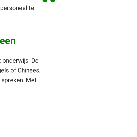
personeel te
reen
 onderwijs. De
gels of Chinees.
e spreken. Met