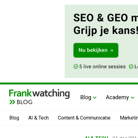
Blog
Academy
BLOG
Blog
AI & Tech
Content & Communicatie
Marketi
Home