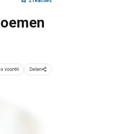
2 reacties
 noemen
s voor
Delen