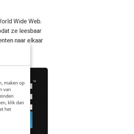
World Wide Web.
dat ze leesbaar
nten naar elkaar
en, maken op
n van
leinden
en, klik dan
et het