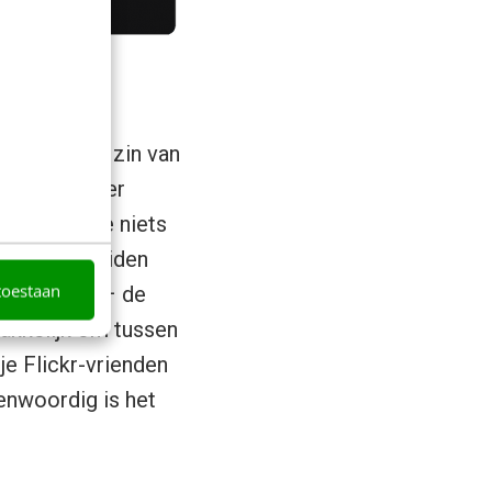
aat over de zin van
wilt, maar er
kedIn. Als je niets
gesprekken leiden
toestaan
m van ooit – de
makkelijk om tussen
je Flickr-vrienden
enwoordig is het