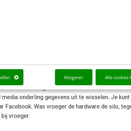
 Apple leek: “
It took Microsoft ten
pple.”
Iconen zijn het, Steve Jobs,
rners-Lee, ze hebben de wereld veranderd.
oïc Le Meur
, monsieur LeWeb, is inspirerend. Het g
 en het delen. Je kunt van Facebook zeggen wat je 
deeld. Net zoals in Flickr, Twitter, Instagram of Lin
 populariteit vanzelf. Het is als in een kroeg; meer 
tellen
Weigeren
Alle cookies 
er. Een kroeg is geen stiltecoupé. Maar het problee
d – komt nu terug in een nieuwe vorm: het is niet 
l media onderling gegevens uit te wisselen. Je kunt 
r Facebook. Was vroeger de hardware de silo, teg
bij vroeger.