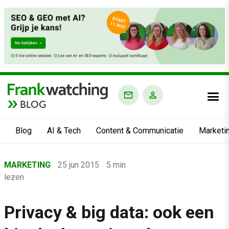
BLOG
Blog
AI & Tech
Content & Communicatie
Marketi
Home
MARKETING
25 jun 2015
5 min
›
lezen
Blog
›
Privacy & big data: ook een
Marketing