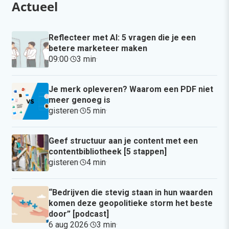
Actueel
Reflecteer met AI: 5 vragen die je een
betere marketeer maken
09:00
·
3 min
·
Je merk opleveren? Waarom een PDF niet
meer genoeg is
gisteren
·
5 min
·
Geef structuur aan je content met een
contentbibliotheek [5 stappen]
gisteren
·
4 min
·
“Bedrijven die stevig staan in hun waarden
komen deze geopolitieke storm het beste
door” [podcast]
6 aug 2026
·
3 min
·