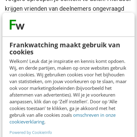
krijgen vrienden van deelnemers ongevraagd
reclame in hun tijdlijn en dat is weer in strijd
met de privacywetgeving. Beter is om creatief
te zijn met de de comments en like-knop van
Frankwatching maakt gebruik van
het bericht. Neem deze leuke actie van
Jysk
cookies
als voorbeeld:
Welkom! Leuk dat je inspiratie en kennis komt opdoen.
Wij, en derde partijen, maken op onze websites gebruik
van cookies. Wij gebruiken cookies voor het bijhouden
van statistieken, om jouw voorkeuren op te slaan, maar
ook voor marketingdoeleinden (bijvoorbeeld het
afstemmen van advertenties). Wil je je voorkeuren
aanpassen, klik dan op ‘Zelf instellen’. Door op ‘Alle
cookies toestaan’ te klikken, ga je akkoord met het
gebruik van alle cookies zoals
omschreven in onze
cookieverklaring
.
Powered by CookieInfo