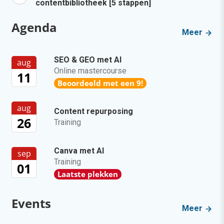
contentbibliotheek [5 stappen]
Agenda
Meer
SEO & GEO met AI
aug
Online mastercourse
11
Beoordeeld met een 9!
aug
Content repurposing
26
Training
Canva met AI
sep
Training
01
Laatste plekken
Events
Meer