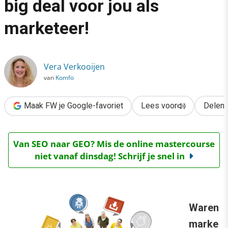
big deal voor jou als
›
marketeer!
Privacy & big data: ook een big deal voor jou als marketeer!
Vera Verkooijen
van
Komfo
Maak FW je Google-favoriet
Lees voor
Delen
Van SEO naar GEO? Mis de online mastercourse
niet vanaf dinsdag! Schrijf je snel in
Waren
marke