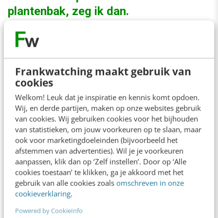
plantenbak, zeg ik dan.
Ga je livestreamen of vloggen? Zorg er dan
voor dat je audio tiptop in orde is. Je publiek
kan best tegen slecht beeld, maar als je niet
Frankwatching maakt gebruik van
cookies
goed te verstaan bent, krijg je zeker weten
Welkom! Leuk dat je inspiratie en kennis komt opdoen.
slechte
social proof
. Je kunt daarvoor werken
Wij, en derde partijen, maken op onze websites gebruik
met de oortjes die bij je smartphone horen, of
van cookies. Wij gebruiken cookies voor het bijhouden
van statistieken, om jouw voorkeuren op te slaan, maar
koop een meer professionele microfoon die je
ook voor marketingdoeleinden (bijvoorbeeld het
op je revers kan bevestigen. En wil je goed te
afstemmen van advertenties). Wil je je voorkeuren
aanpassen, klik dan op ‘Zelf instellen’. Door op ‘Alle
zien zijn? Koop dan een selfiestick, die je
cookies toestaan’ te klikken, ga je akkoord met het
overal kunt neerzetten. Bijvoorbeeld in de
gebruik van alle cookies zoals
omschreven in onze
cookieverklaring
.
plantenbak.
Powered by CookieInfo