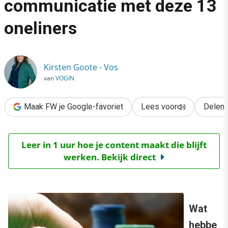
communicatie met deze 13
›
oneliners
‘Bluff your way’ in communicatie met deze 13 oneliners
Kirsten Goote - Vos
van
VOGIN
Maak FW je Google-favoriet
Lees voor
Delen
Leer in 1 uur hoe je content maakt die blijft
werken. Bekijk direct
Wat
hebbe