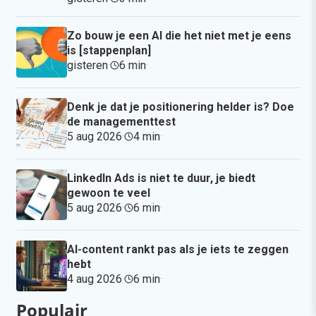
Zo bouw je een AI die het niet met je eens
is [stappenplan]
gisteren
·
6 min
·
Denk je dat je positionering helder is? Doe
de managementtest
5 aug 2026
·
4 min
·
LinkedIn Ads is niet te duur, je biedt
gewoon te veel
5 aug 2026
·
6 min
·
AI-content rankt pas als je iets te zeggen
hebt
4 aug 2026
·
6 min
·
Populair