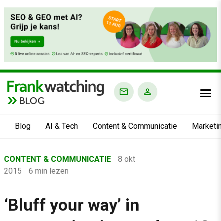
BLOG
Blog
AI & Tech
Content & Communicatie
Marketi
Home
CONTENT & COMMUNICATIE
8 okt
›
2015
6 min lezen
Blog
›
‘Bluff your way’ in
Content & Communicatie