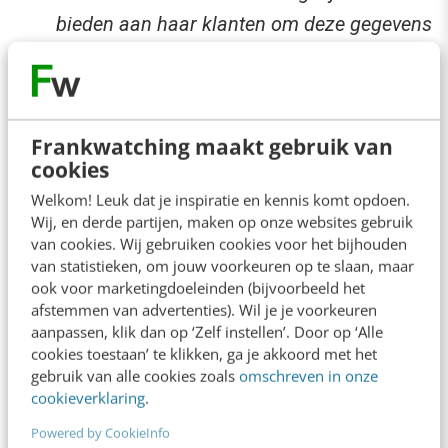
bieden aan haar klanten om deze gegevens
gedurende de door regelgever opgelegde
periode te bewaren. Deze periode is 60
maanden gerekend vanaf het moment dat
Frankwatching maakt gebruik van
de toestemming zijn geldigheid heeft
cookies
verloren.
Welkom! Leuk dat je inspiratie en kennis komt opdoen.
Wij, en derde partijen, maken op onze websites gebruik
Uiteraard is jou als e-mailmarketeer er alles aan
van cookies. Wij gebruiken cookies voor het bijhouden
van statistieken, om jouw voorkeuren op te slaan, maar
gelegen om tegemoet te komen aan de
ook voor marketingdoeleinden (bijvoorbeeld het
wensen van personen die goedkeuring hebben
afstemmen van advertenties). Wil je je voorkeuren
aanpassen, klik dan op ‘Zelf instellen’. Door op ‘Alle
gegeven om e-mailuitingen van je te ontvangen.
cookies toestaan’ te klikken, ga je akkoord met het
Daarnaast is het voor zowel de ontvanger als
gebruik van alle cookies zoals
omschreven in onze
cookieverklaring
.
de verzender van e-mail van belang dat het
duidelijk is onder welke voorwaarden een
Powered by CookieInfo