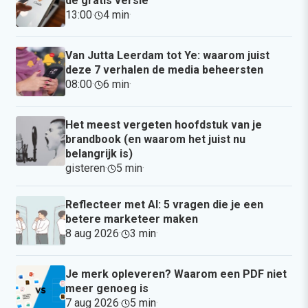
de gratis versie
13:00
·
4 min
·
Van Jutta Leerdam tot Ye: waarom juist
deze 7 verhalen de media beheersten
08:00
·
6 min
·
Het meest vergeten hoofdstuk van je
brandbook (en waarom het juist nu
belangrijk is)
gisteren
·
5 min
·
Reflecteer met AI: 5 vragen die je een
betere marketeer maken
8 aug 2026
·
3 min
·
Je merk opleveren? Waarom een PDF niet
meer genoeg is
7 aug 2026
·
5 min
·