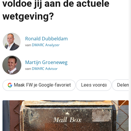
voldoe jij aan de actuele
›
wetgeving?
Opt-in bij e-mailmarketing: voldoe jij aan de actuele wetgeving?
Ronald Dubbeldam
van
DMARC Analyzer
Martijn Groeneweg
van
DMARC Advisor
Maak FW je Google-favoriet
Lees voor
Delen