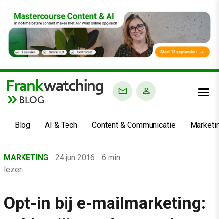
BLOG
Blog
AI & Tech
Content & Communicatie
Marketi
Home
MARKETING
24 jun 2016
6 min
›
lezen
Blog
›
Opt-in bij e-mailmarketing:
Marketing