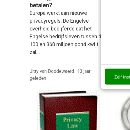
betalen?
privac
voor 
Europa werkt aan nieuwe
Ruim e
privacyregels. De Engelse
het vo
overheid becijferde dat het
privac
Engelse bedrijfsleven tussen de
Commis
100 en 360 miljoen pond kwijt
voorst
zal…
Europ
Jitty van Doodewaerd
·
13 jaar
Jitty v
Zelf ins
geleden
gelede