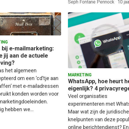
Seph Fontane Pennock
·
10 ja
ING
 bij e-mailmarketing:
 jij aan de actuele
ving?
as het algemeen
MARKETING
pteerd om een ‘cd’tje aan
WhatsApp, hoe heurt h
affen’ met e-mailadressen
eigenlijk? 4 privacyreg
bruikt konden worden voor
Veel organisaties
marketingdoeleinden.
experimenteren met What
ig hebben we…
Maar wat zijn de juridische
knelpunten van deze popul
online berichtendienst? En