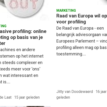
MARKETING
Raad van Europa wil op
voor profiling
ING
De Raad van Europa - een
sive profiling: online
belangrijk adviesorgaan va
ting op basis van je
Europees Parlement – vind
ter
profiling alleen mag op bas
achines en andere
toestemming.…
systemen op het internet
 steeds complexer en
teeds meer voor 'ons'
n wat interessant en
t is.…
Jitty van Doodewaerd
·
16 jaar
de Laat
·
15 jaar geleden
geleden