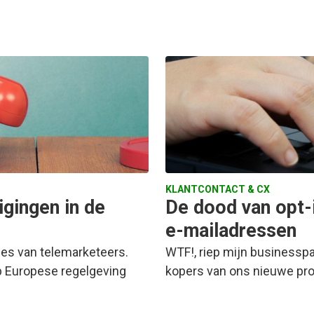
KLANTCONTACT & CX
igingen in de
De dood van opt-i
e-mailadressen
jes van telemarketeers.
WTF!, riep mijn businesspa
p Europese regelgeving
kopers van ons nieuwe pro