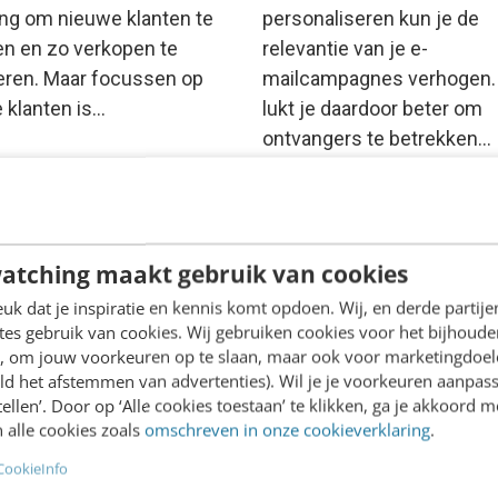
ing om nieuwe klanten te
personaliseren kun je de
en en zo verkopen te
relevantie van je e-
eren. Maar focussen op
mailcampagnes verhogen.
 klanten is…
lukt je daardoor beter om
ontvangers te betrekken…
n Stiphout
·
11 jaar geleden
Ronald Dubbeldam
·
13 jaar g
atching maakt gebruik van cookies
k dat je inspiratie en kennis komt opdoen. Wij, en derde partij
es gebruik van cookies. Wij gebruiken cookies voor het bijhoude
en, om jouw voorkeuren op te slaan, maar ook voor marketingdoe
ld het afstemmen van advertenties). Wil je je voorkeuren aanpass
stellen’. Door op ‘Alle cookies toestaan’ te klikken, ga je akkoord m
 alle cookies zoals
omschreven in onze cookieverklaring
.
ING
CookieInfo
ees Parlement wil