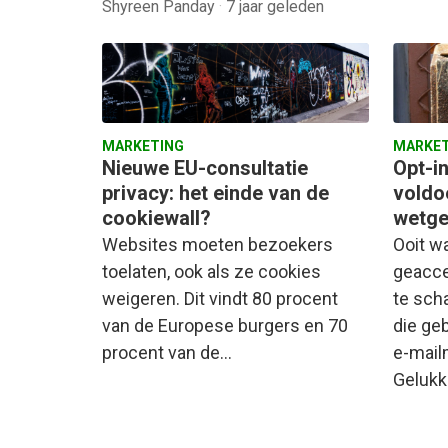
Shyreen Panday
·
7 jaar geleden
MARKETING
MARKET
Nieuwe EU-consultatie
Opt-in
privacy: het einde van de
voldoe
cookiewall?
wetge
Websites moeten bezoekers
Ooit w
toelaten, ook als ze cookies
geacce
weigeren. Dit vindt 80 procent
te sch
van de Europese burgers en 70
die ge
procent van de…
e-mail
Gelukk