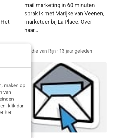
mail marketing in 60 minuten
sprak ik met Marijke van Veenen,
 Het
marketeer bij La Place. Over
haar…
eleden
Jordie van Rijn
·
13 jaar geleden
en, maken op
n van
leinden
en, klik dan
et het