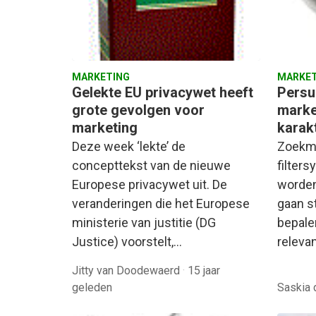
MARKETING
MARKET
Gelekte EU privacywet heeft
Persua
grote gevolgen voor
marke
marketing
karak
Deze week ‘lekte’ de
Zoekm
concepttekst van de nieuwe
filter
Europese privacywet uit. De
worden
veranderingen die het Europese
gaan s
ministerie van justitie (DG
bepale
Justice) voorstelt,…
relevan
Jitty van Doodewaerd
·
15 jaar
geleden
Saskia 