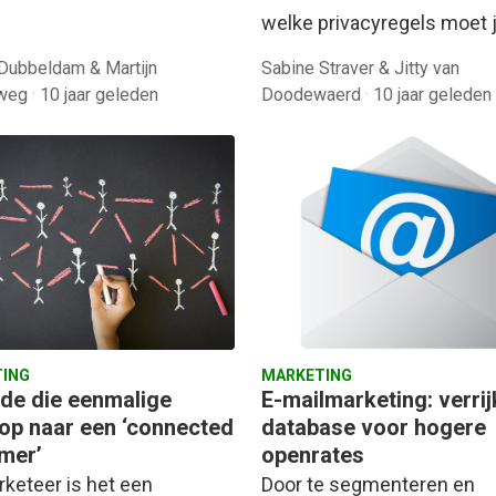
welke privacyregels moet 
Dubbeldam & Martijn
Sabine Straver & Jitty van
eweg
·
10 jaar geleden
Doodewaerd
·
10 jaar geleden
ING
MARKETING
de die eenmalige
E-mailmarketing: verrij
op naar een ‘connected
database voor hogere
mer’
openrates
rketeer is het een
Door te segmenteren en