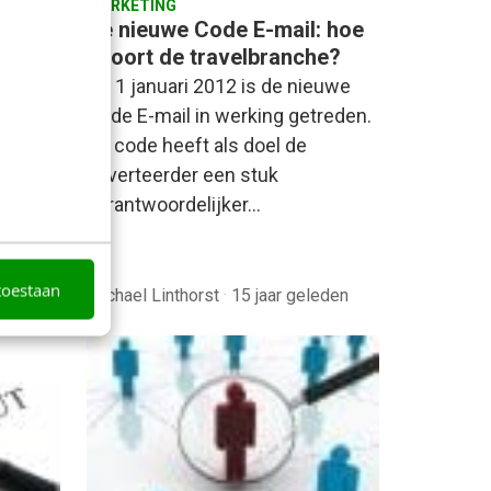
MARKETING
: hoe
De nieuwe Code E-mail: hoe
?
scoort de travelbranche?
u al
Op 1 januari 2012 is de nieuwe
cieel
Code E-mail in werking getreden.
 eerste
De code heeft als doel de
adverteerder een stuk
verantwoordelijker…
toestaan
eden
Michael Linthorst
·
15 jaar geleden