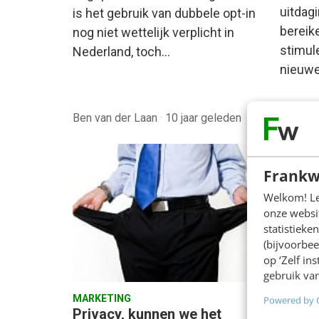
uitdag
is het gebruik van dubbele opt-in
bereik
nog niet wettelijk verplicht in
stimul
Nederland, toch…
nieuwe
Ben van der Laan
·
10 jaar geleden
Erik va
Frankw
Welkom! Leu
onze websit
statistiek
(bijvoorbee
op ‘Zelf in
gebruik van
MARKETING
MARKET
Powered by 
Privacy, kunnen we het
Europ