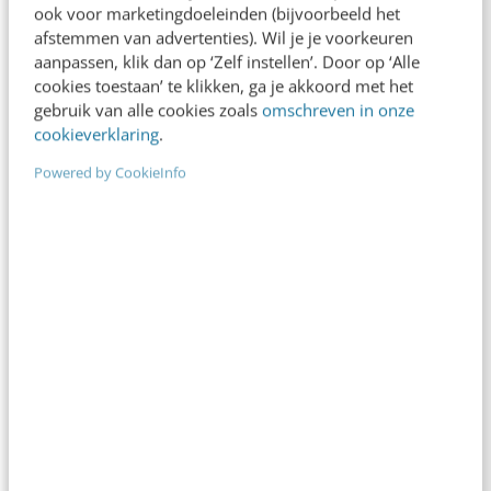
ook voor marketingdoeleinden (bijvoorbeeld het
[infographic]
afstemmen van advertenties). Wil je je voorkeuren
aanpassen, klik dan op ‘Zelf instellen’. Door op ‘Alle
cookies toestaan’ te klikken, ga je akkoord met het
Facebook heeft veel verschillende
gebruik van alle cookies zoals
omschreven in onze
mogelijkheden en visuele content speelt hierbij
cookieverklaring
.
een grote rol. Maar welke afmetingen moet je
Powered by CookieInfo
nu gebruiken op Facebook? Met de steeds
wisselende afmetingen is het lastig om dit te
Googelen. Als je even niet oplet, heb je zomaar
een afbeelding in het ‘oude’ formaat. Gelukkig is
er een handige infographic die je alle
afmetingen laat zien voor je Facebook-visuals.
Je vindt ‘m in dit laatste artikel van de top 10.