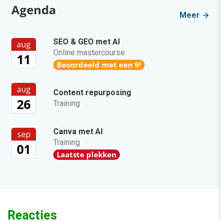
Agenda
Meer
SEO & GEO met AI
aug
Online mastercourse
11
Beoordeeld met een 9!
aug
Content repurposing
26
Training
Canva met AI
sep
Training
01
Laatste plekken
Reacties