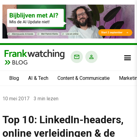
BLOG
Blog
AI & Tech
Content & Communicatie
Marketi
Home
10 mei 2017
3 min lezen
›
Blog
Top 10: LinkedIn-headers,
›
online verleidingen & de
Top 10: LinkedIn-headers, online verleidingen & de kracht van 