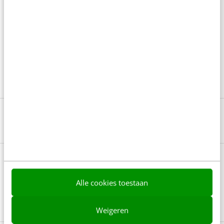
nog veel meer aan bod. Leer hoe je boeiende
verhalen maakt die mensen willen delen en bouw
aan een herkenbaar merk met een sterke basis.
Ontwikkel vaardigheden, zoals het opzetten van een
contentplatform.
Lees meer
Bekijk deze topics of volg ze via een
NieuwsAlert
Alle cookies toestaan
Top 10
Weigeren