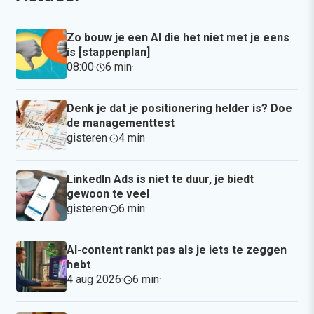
Zo bouw je een AI die het niet met je eens
is [stappenplan]
08:00
·
6 min
·
Denk je dat je positionering helder is? Doe
de managementtest
gisteren
·
4 min
·
LinkedIn Ads is niet te duur, je biedt
gewoon te veel
gisteren
·
6 min
·
AI-content rankt pas als je iets te zeggen
hebt
4 aug 2026
·
6 min
·