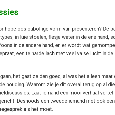
ssies
or hopeloos oubollige vorm van presenteren? De pa
 types, in luie stoelen, flesje water in de ene hand,
oons in de andere hand, en er wordt wat gemompeld
praat, een te harde lach met veel valse lucht in de
.
 gaan, het gaat zelden goed, al was het alleen maar
e houding. Waarom zie je dit overal terug op al d
ldiscussies. Laat iemand een mooi verhaal vertelle
l gericht. Desnoods een tweede iemand met ook een 
eegesprek als het moet.