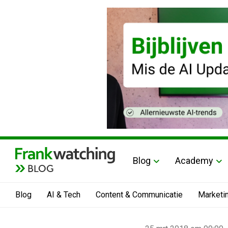
Blog
Academy
BLOG
Blog
AI & Tech
Content & Communicatie
Marketi
Home