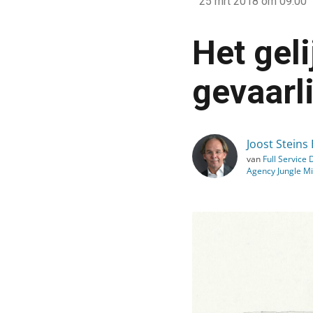
25 mrt 2018
om 09:00
›
Blog
Het geli
›
Alle artikelen
gevaarl
›
Het gelijk van Elon Musk
Joost Steins
van
Full Service D
Agency Jungle M