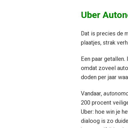
Uber Auto
Dat is precies de
plaatjes, strak ve
Een paar getallen.
omdat zoveel auto’s
doden per jaar waa
Vandaar,
autonomo
200 procent veilig
Uber: hoe win je h
dialoog is zo duide