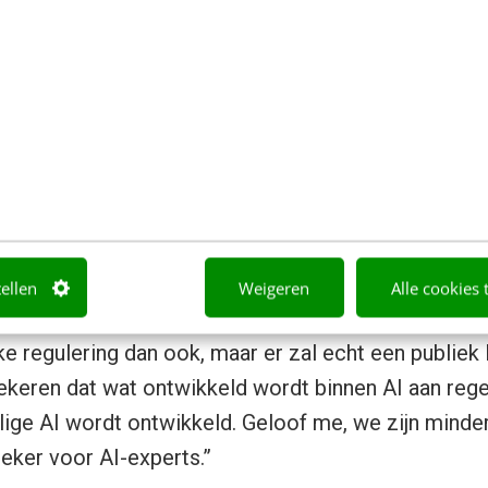
xed op een grote witte stoel. Leren jasje, bontkraagje
dt ondervraagd door
Jonathan Nolan
. Musk praat la
s is mooi, we gaan er heen, daar moeten bars kom
sinessplan. Opmerkelijke uitspraken over
AI
. AI is v
tellen
Weigeren
Alle cookies 
 bedreigender dan Noord-Korea. “Ik ben normaal 
e regulering dan ook, maar er zal echt een publie
keren dat wat ontwikkeld wordt binnen AI aan rege
lige AI wordt ontwikkeld. Geloof me, we zijn minde
zeker voor AI-experts.”