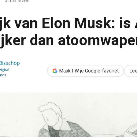
5 min lezen
jk van Elon Musk: is 
ijker dan atoomwape
: is AI gevaarlijker dan atoomwapens?
 Bisschop
igital
Maak FW je Google-favoriet
Lee
inds