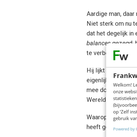
Aardige man, daar n
Niet sterk om nu te
dat het degelijk in
balances
gezegd, b
te verbergen hebt b
Hij lijkt gerustges
Frankw
eigenlijk van de s
Welkom! Leu
mee doen. Dat hij 
onze websit
statistiek
Wereldoorlog.
(bijvoorbee
op ‘Zelf in
Waarop ik zeg: “maa
gebruik van
heeft gelijk. daar
Powered by 