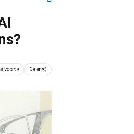
AI
ns?
s voor
Delen