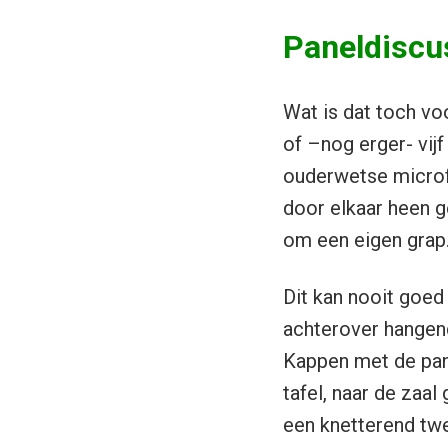
Paneldiscu
Wat is dat toch vo
of –nog erger- vijf
ouderwetse microf
door elkaar heen ge
om een eigen grap
Dit kan nooit goed
achterover hangend
Kappen met de pane
tafel, naar de zaa
een knetterend tw