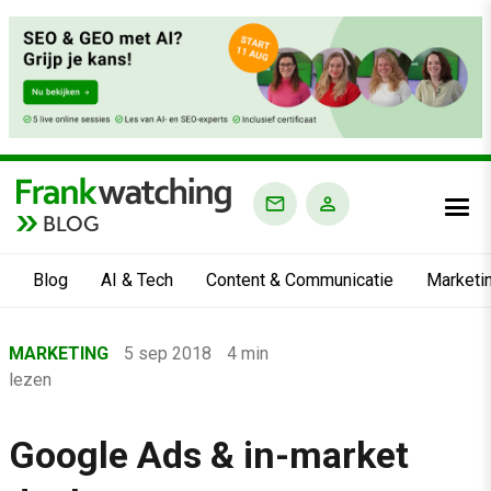
BLOG
Blog
AI & Tech
Content & Communicatie
Marketi
Home
MARKETING
5 sep 2018
4 min
›
lezen
Blog
›
Google Ads & in-market
Marketing