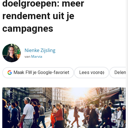
doelgroepen: meer
›
rendement uit je
Google Ads & in-market doelgroepen: meer rendement uit je 
campagnes
Nienke Zijsling
van
Marvia
Maak FW je Google-favoriet
Lees voor
Delen