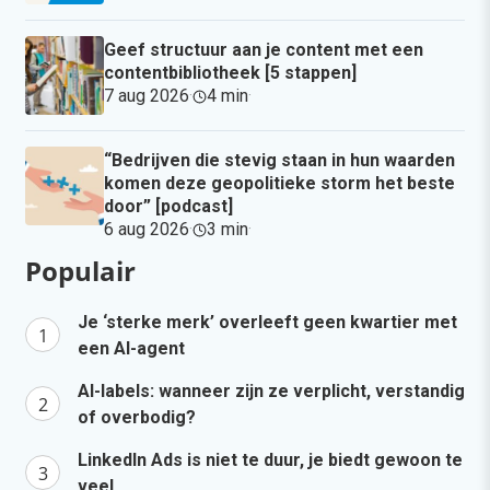
Geef structuur aan je content met een
contentbibliotheek [5 stappen]
7 aug 2026
·
4 min
·
“Bedrijven die stevig staan in hun waarden
komen deze geopolitieke storm het beste
door” [podcast]
6 aug 2026
·
3 min
·
Populair
Je ‘sterke merk’ overleeft geen kwartier met
een AI-agent
AI-labels: wanneer zijn ze verplicht, verstandig
of overbodig?
LinkedIn Ads is niet te duur, je biedt gewoon te
veel