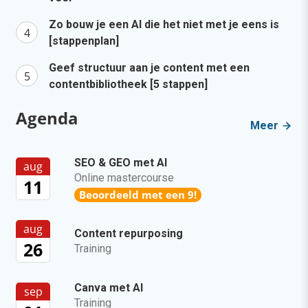
Zo bouw je een AI die het niet met je eens is
[stappenplan]
Geef structuur aan je content met een
contentbibliotheek [5 stappen]
Agenda
Meer
SEO & GEO met AI
aug
Online mastercourse
11
Beoordeeld met een 9!
aug
Content repurposing
26
Training
Canva met AI
sep
Training