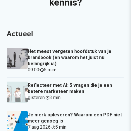
kennis?
Actueel
Het meest vergeten hoofdstuk van je
brandbook (en waarom het juist nu
belangrijk is)
09:00
·
5 min
·
Reflecteer met AI: 5 vragen die je een
betere marketeer maken
gisteren
·
3 min
·
Je merk opleveren? Waarom een PDF niet
meer genoeg is
7 aug 2026
·
5 min
·