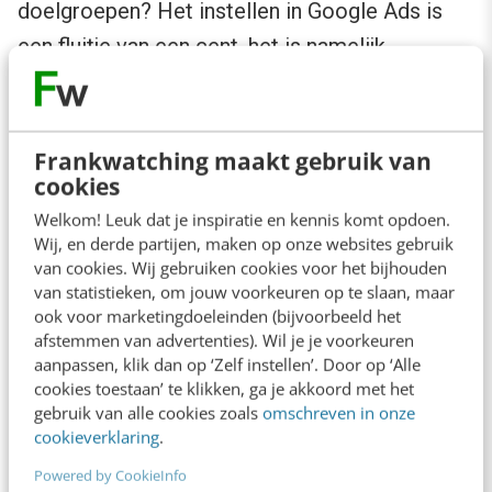
doelgroepen? Het instellen in Google Ads is
een fluitje van een cent, het is namelijk
vergelijkbaar met het instellen van je
remarketing-
doelgroepen:
Frankwatching maakt gebruik van
Maak een nieuwe search-campagne aan of
cookies
ga naar een bestaande campagne.
Welkom! Leuk dat je inspiratie en kennis komt opdoen.
Wij, en derde partijen, maken op onze websites gebruik
Ga in de vernieuwde interface naar het
van cookies. Wij gebruiken cookies voor het bijhouden
tabblad doelgroepen en klik op het
van statistieken, om jouw voorkeuren op te slaan, maar
ook voor marketingdoeleinden (bijvoorbeeld het
potloodje om een nieuwe doelgroep toe
afstemmen van advertenties). Wil je je voorkeuren
te voegen.
aanpassen, klik dan op ‘Zelf instellen’. Door op ‘Alle
cookies toestaan’ te klikken, ga je akkoord met het
gebruik van alle cookies zoals
omschreven in onze
cookieverklaring
.
Powered by CookieInfo