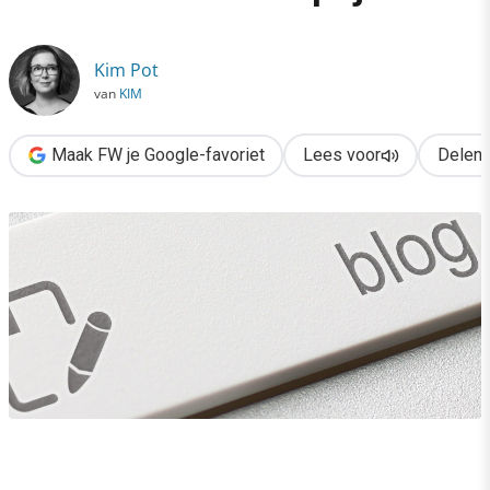
›
Je blog in optima forma? Deze checklist helpt je
Kim Pot
van
KIM
Maak FW je Google-favoriet
Lees voor
Delen