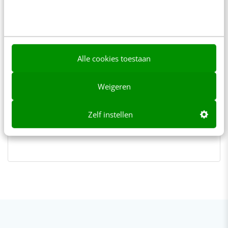
Kim Pot
van
KIM
Trainer, spreker, auteur en
oprichter van KIM (kunstmatige
intelligentie & mens). Ik help
Alle cookies toestaan
organisaties en teams om samen te
(gaan) werken met AI. Met een
nuchtere kijk op technologie en veel
Weigeren
humor breng ik je in beweging.
Zelf instellen