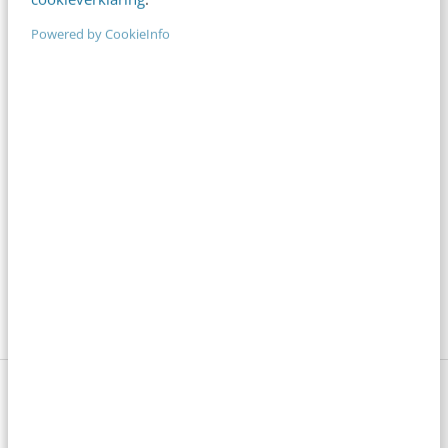
Powered by CookieInfo
Denk je dat je positionering helder is? Doe
de managementtest
4 min
·
Richard Poolman
Je ‘sterke merk’ overleeft geen kwartier
met een AI-agent
5 min
·
Edwin Vlems
Offline is terug: waarom fysieke
merkbeleving je nieuwe groeimotor is
8 min
·
Kristel Shannon Klaassen
Bekijk deze topics of volg ze via een
NieuwsAlert