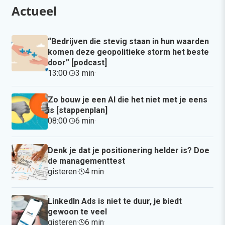
Actueel
“Bedrijven die stevig staan in hun waarden
komen deze geopolitieke storm het beste
door” [podcast]
13:00
·
3 min
·
Zo bouw je een AI die het niet met je eens
is [stappenplan]
08:00
·
6 min
·
Denk je dat je positionering helder is? Doe
de managementtest
gisteren
·
4 min
·
LinkedIn Ads is niet te duur, je biedt
gewoon te veel
gisteren
·
6 min
·