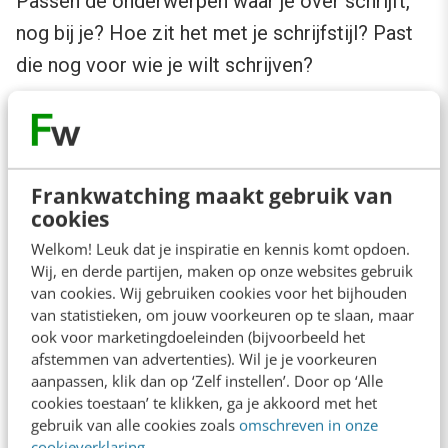
Passen de onderwerpen waar je over schrijft,
nog bij je? Hoe zit het met je schrijfstijl? Past
die nog voor wie je wilt schrijven?
Door regelmatig stil te staan bij de
beweegredenen achter je blog, ben ik ervan
overtuigd dat je er plezier uit blijft halen. Ren
Frankwatching maakt gebruik van
cookies
niet door, maar houd af en toe pas op de plaats.
En verder blijft bloggen een kwestie van
Welkom! Leuk dat je inspiratie en kennis komt opdoen.
Wij, en derde partijen, maken op onze websites gebruik
geduld. Blijf regelmatig posten, geef niet op en
van cookies. Wij gebruiken cookies voor het bijhouden
ga door.
van statistieken, om jouw voorkeuren op te slaan, maar
ook voor marketingdoeleinden (bijvoorbeeld het
afstemmen van advertenties). Wil je je voorkeuren
aanpassen, klik dan op ‘Zelf instellen’. Door op ‘Alle
cookies toestaan’ te klikken, ga je akkoord met het
gebruik van alle cookies zoals
omschreven in onze
Anderen lezen ook
cookieverklaring
.