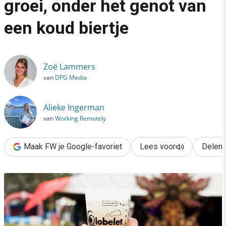
groei, onder het genot van
›
een koud biertje
3 inspirerende lessen over groei, onder het genot van een koud 
Zoë Lammers
van
DPG Media
Alieke Ingerman
van
Working Remotely
Maak FW je Google-favoriet
Lees voor
Delen