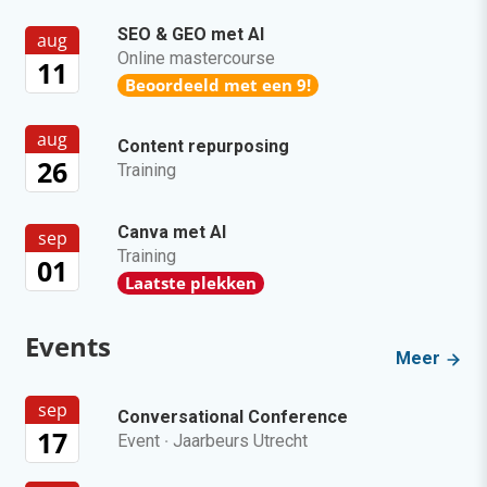
SEO & GEO met AI
aug
Online mastercourse
11
Beoordeeld met een 9!
aug
Content repurposing
26
Training
Canva met AI
sep
Training
01
Laatste plekken
Events
Meer
sep
Conversational Conference
17
Event
·
Jaarbeurs Utrecht