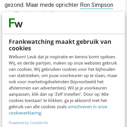
gezond. Maar mede oprichter
Ron Simpson
van The Avocado Show zag nog één
belangrijke eigenschap: iedereen vindt het
lekker! En dus is er markt. Dus valt er een merk
Frankwatching maakt gebruik van
voor te ontwikkelen. En zo stampte hij samen
cookies
met Julien Zaal een restaurant uit de grond.
Welkom! Leuk dat je inspiratie en kennis komt opdoen.
Wij, en derde partijen, maken op onze websites gebruik
Social media was hun middel. Alles was
van cookies. Wij gebruiken cookies voor het bijhouden
instagrammable. Liken, sharen, taggen,
van statistieken, om jouw voorkeuren op te slaan, maar
ook voor marketingdoeleinden (bijvoorbeeld het
reposten,
you name it
. Voordat ze überhaupt
afstemmen van advertenties). Wil je je voorkeuren
een horecazaak hadden ingericht, hadden ze al
aanpassen, klik dan op ‘Zelf instellen’. Door op ‘Alle
cookies toestaan’ te klikken, ga je akkoord met het
honderdduizend fans. Een uitgekristalliseerde
gebruik van alle cookies zoals
omschreven in onze
strategie was er niet.
Trial and error
was hun
cookieverklaring
.
werkwijze. Hoe vaak horen we niet dat
Powered by CookieInfo