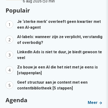
6 aug 2026
·
3 min
·
Populair
Je ‘sterke merk’ overleeft geen kwartier met
een AI-agent
AI-labels: wanneer zijn ze verplicht, verstandig
of overbodig?
LinkedIn Ads is niet te duur, je biedt gewoon te
veel
Zo bouw je een AI die het niet met je eens is
[stappenplan]
Geef structuur aan je content met een
contentbibliotheek [5 stappen]
Agenda
Meer