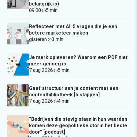
belangrijk is)
09:00
·
5 min
·
Reflecteer met AI: 5 vragen die je een
betere marketeer maken
gisteren
·
3 min
·
Je merk opleveren? Waarom een PDF niet
meer genoeg is
7 aug 2026
·
5 min
·
Geef structuur aan je content met een
contentbibliotheek [5 stappen]
7 aug 2026
·
4 min
·
“Bedrijven die stevig staan in hun waarden
komen deze geopolitieke storm het beste
door” [podcast]