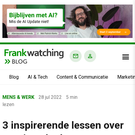
BLOG
Blog
AI & Tech
Content & Communicatie
Marketi
Home
MENS & WERK
28 jul 2022
5 min
›
lezen
Blog
›
3 inspirerende lessen over
Mens & Werk