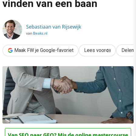
vinden van een baan
›
Zo gebruik je AI bij het vinden van een baan
Sebastiaan van Rijsewijk
van
Beaks.nl
Maak FW je Google-favoriet
Lees voor
Delen
Van SEO naar GEO? Mis de online mastercourse