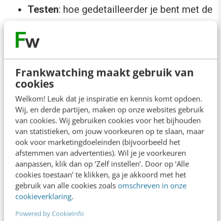
Testen
: hoe gedetailleerder je bent met de
input hoe beter het eindresultaat zal
aansluiten bij jou als kandidaat en de
beoogde functie. Besteed voldoende
Frankwatching maakt gebruik van
aandacht aan het finetunen van de prompts
cookies
maar ook het testen ervan, omdat
Welkom! Leuk dat je inspiratie en kennis komt opdoen.
ChatGPT vaak wisselende resultaten geeft.
Wij, en derde partijen, maken op onze websites gebruik
van cookies. Wij gebruiken cookies voor het bijhouden
van statistieken, om jouw voorkeuren op te slaan, maar
Cv en LinkedIn
ook voor marketingdoeleinden (bijvoorbeeld het
afstemmen van advertenties). Wil je je voorkeuren
Als het gaat om het verbeteren van je cv, kun je
aanpassen, klik dan op ‘Zelf instellen’. Door op ‘Alle
cookies toestaan’ te klikken, ga je akkoord met het
AI beter niet gebruiken om het gehele
gebruik van alle cookies zoals
omschreven in onze
document te schrijven. Wat het
wel
kan doen, is
cookieverklaring
.
de informatie die je verstrekt, herschikken,
Powered by CookieInfo