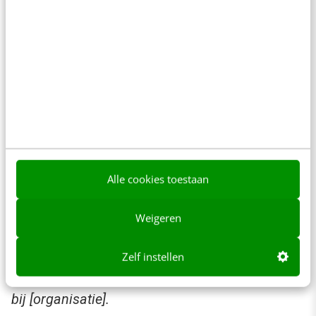
cv. Het gaat erom dat je inspiratie op doet en
(gedeeltes van) zinnen kunt gebruiken om je cv
aantrekkelijker te maken. Niet iedereen is een
geboren copywriter en ChatGPT kan je hier
uitstekend bij helpen.
Voorbeeld prompt analyse
cv/LinkedIn:
Alle cookies toestaan
Analyseer mijn cv (of LinkedIn-profiel) en vertel
Weigeren
me welke vaardigheden en vakkennis ik
onbewust ben vergeten te benoemen die wel
Zelf instellen
belangrijk zijn voor de functie van [functietitel]
bij [organisatie].