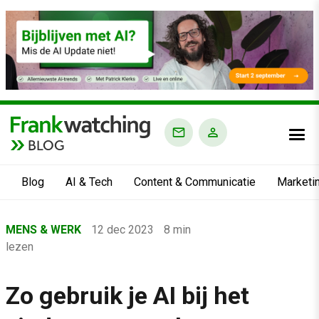
BLOG
Blog
AI & Tech
Content & Communicatie
Marketi
Home
MENS & WERK
12 dec 2023
8 min
›
lezen
Blog
›
Zo gebruik je AI bij het
Mens & Werk