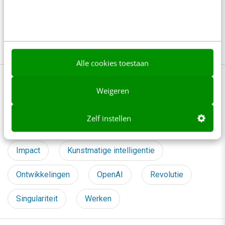
Je ‘sterke merk’ overleeft geen kwartier
met een AI-agent
5 min
·
Edwin Vlems
Alle cookies toestaan
Bekijk deze topics of volg ze via een
Weigeren
NieuwsAlert
Zelf instellen
AI
Banen
Generatieve AI
Impact
Kunstmatige intelligentie
Ontwikkelingen
OpenAI
Revolutie
Singulariteit
Werken