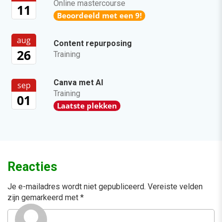
Online mastercourse
11
Beoordeeld met een 9!
aug
Content repurposing
26
Training
Canva met AI
sep
Training
01
Laatste plekken
Reacties
Je e-mailadres wordt niet gepubliceerd.
Vereiste velden
zijn gemarkeerd met
*