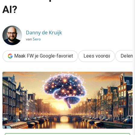
›
AI?
Staan Nederlandse banen massaal op de tocht door AI?
Danny de Kruijk
van
Sero
Maak FW je Google-favoriet
Lees voor
Delen