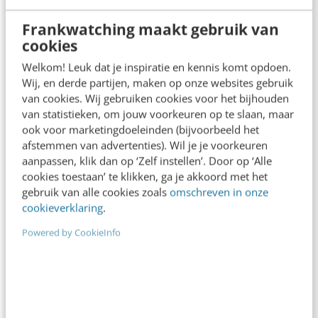
wordt dan ook verrijkt door de onbegrensde
Frankwatching maakt gebruik van
mogelijkheden van de singulariteit.
cookies
Welkom! Leuk dat je inspiratie en kennis komt opdoen.
We bewandelen een pad dat onherroepelijk
Wij, en derde partijen, maken op onze websites gebruik
naar de creatie van AGI leidt. Het is heel
van cookies. Wij gebruiken cookies voor het bijhouden
belangrijk om te erkennen dat deze reis vol
van statistieken, om jouw voorkeuren op te slaan, maar
ook voor marketingdoeleinden (bijvoorbeeld het
uitdagingen zal zijn. Besef je goed dat het
afstemmen van advertenties). Wil je je voorkeuren
vertrouwde concept van ‘huisje, boompje,
aanpassen, klik dan op ‘Zelf instellen’. Door op ‘Alle
cookies toestaan’ te klikken, ga je akkoord met het
beestje’, waarin je verzekerd bent van een goed
gebruik van alle cookies zoals
omschreven in onze
betaalde baan, de komende jaren niet meer
cookieverklaring
.
vanzelfsprekend zal zijn.
Powered by CookieInfo
Door de AI-revolutie zullen goed betaalde
banen in specialistische sectoren schaars
worden. De druk op de maatschappij zal