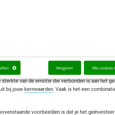
renlang een studie gevolgd. Nu je daar een paar jaar
jk niet gelukkig mee bent. Je houdt je vast aan deze
opleiding en je carrière hebt besteed. Want anders zou
udie en carrière gestopt hebben. Het zou allemaal vo
weer helemaal opnieuw moeten beginnen. Daardoor bl
en
tellen
Weigeren
Alle cookies 
us gaan over (1) geld en (2) tijd, maar ook over (3)
e sterkte van de emotie die verbonden is aan het ged
it bij jouw
kernwaarden
. Vaak is het een combinati
bovenstaande voorbeelden is dat je het geïnvesteer