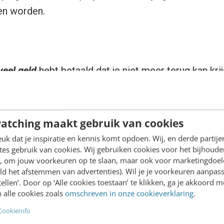
en worden.
veel geld
hebt betaald dat je niet meer terug kan kri
en investeren in de reparatie en het onderhoud van e
ange termijn goedkoper en verstandiger zou zijn o
to te kopen. Dan zou je al dit geld voor niets in d
atching maakt gebruik van cookies
emaal voor niets zijn geweest. Daardoor blijf je gel
k dat je inspiratie en kennis komt opdoen. Wij, en derde partij
es gebruik van cookies. Wij gebruiken cookies voor het bijhoude
houd van je oude auto.
en, om jouw voorkeuren op te slaan, maar ook voor marketingdoe
ld het afstemmen van advertenties). Wil je je voorkeuren aanpass
stellen’. Door op ‘Alle cookies toestaan’ te klikken, ga je akkoord m
 alle cookies zoals
omschreven in onze cookieverklaring
.
t je
veel tijd
hebt geïnvesteerd, die je niet meer teru
CookieInfo