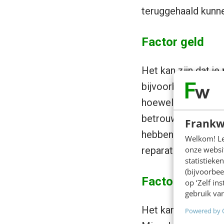
teruggehaald kunn
Factor geld
Het kan zijn dat je
bijvoorbeeld blijv
hoewel het op de l
betrouwbaardere au
Frankw
hebben. Het zou all
Welkom! Leu
onze websit
reparatie en onder
statistiek
(bijvoorbee
Factor tijd
op ‘Zelf in
gebruik van
Het kan ook zijn da
Powered by 