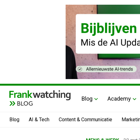
Blog
Academy
BLOG
Blog
AI & Tech
Content & Communicatie
Marketi
Home