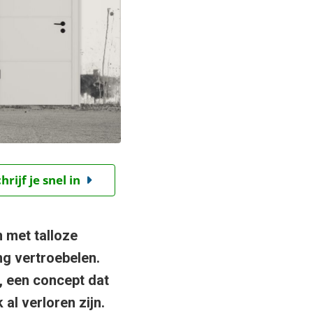
ijf je snel in
 met talloze
ng vertroebelen.
, een concept dat
al verloren zijn.