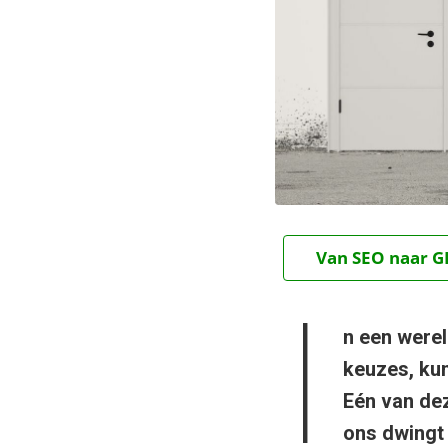
Van SEO naar GE
I
n een were
keuzes, ku
Eén van dez
ons dwingt 