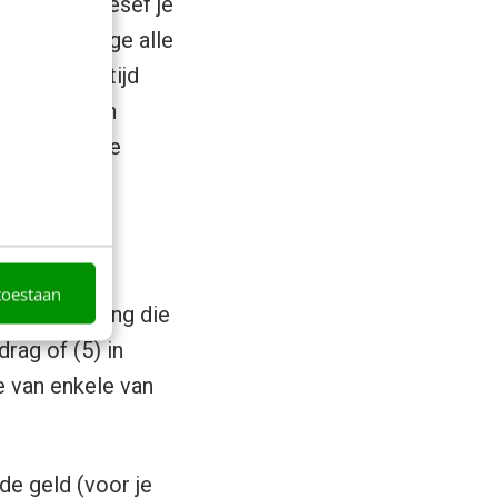
 in werkt, besef je
 baan, vanwege alle
 je al deze tijd
or niets zijn
ijf je bij je
toestaan
 de inspanning die
rag of (5) in
e van enkele van
de geld (voor je