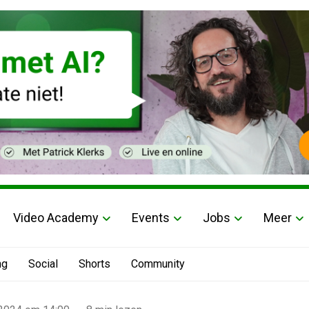
Video Academy
Events
Jobs
Meer
ng
Social
Shorts
Community