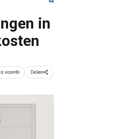
angen in
kosten
s voor
Delen