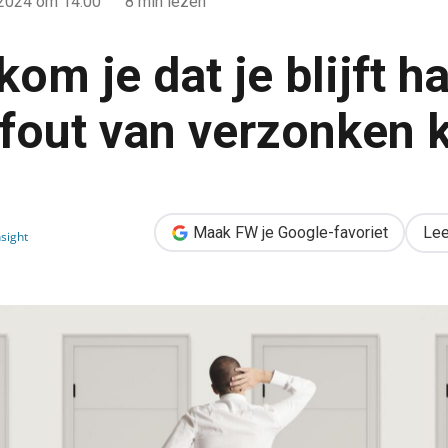
 2024
om 14:00
8 min lezen
om je dat je blijft h
fout van verzonken 
jft hangen in de denkfout van verzonken kosten
Maak FW je Google-favoriet
Lee
sight