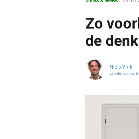
MENS & WERK
20 mrt
›
Blog
Zo voork
›
Mens & Werk
de denk
›
Zo voorkom je dat je bli
Niels Vink
van
Behavioral In