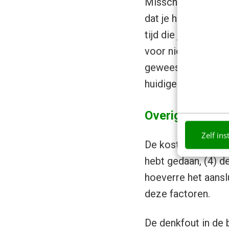
Misschien heb je ja
dat je hier eigenli
tijd die je aan je 
voor niets in je st
geweest en je zou 
huidige werkgever.
Overige factor
Zelf ins
De kosten kunnen d
hebt gedaan, (4) d
hoeverre het aanslu
deze factoren.
De denkfout in de 