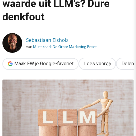
waarde uit LLM’s? Dure
›
denkfout
Geen kliks, dus geen waarde uit LLM’s? Dure denkfout
Sebastiaan Elsholz
van
Must-read: De Grote Marketing Reset
Maak FW je Google-favoriet
Lees voor
Delen