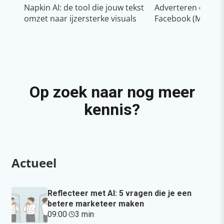
Napkin AI: de tool die jouw tekst
Adverteren op In
omzet naar ijzersterke visuals
Facebook (Meta)
Op zoek naar nog meer
kennis?
Actueel
Reflecteer met AI: 5 vragen die je een
betere marketeer maken
09:00
·
3 min
·