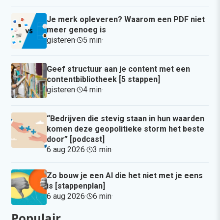
Je merk opleveren? Waarom een PDF niet
meer genoeg is
gisteren
·
5 min
·
Geef structuur aan je content met een
contentbibliotheek [5 stappen]
gisteren
·
4 min
·
“Bedrijven die stevig staan in hun waarden
komen deze geopolitieke storm het beste
door” [podcast]
6 aug 2026
·
3 min
·
Zo bouw je een AI die het niet met je eens
is [stappenplan]
6 aug 2026
·
6 min
·
Populair