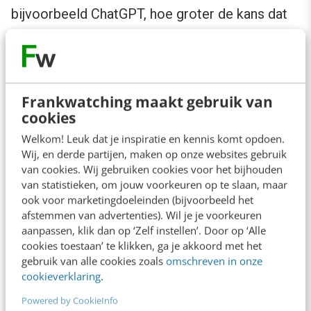
bijvoorbeeld ChatGPT, hoe groter de kans dat
jouw merk het antwoord of de suggestie wordt.
Niet omdat je claimt de beste te zijn, maar
omdat jouw content het probleem van de
Frankwatching maakt gebruik van
gebruiker het best raakt.
cookies
Welkom! Leuk dat je inspiratie en kennis komt opdoen.
Oppervlakkige stukjes proza op je website die
Wij, en derde partijen, maken op onze websites gebruik
nergens echt over gaan en daarmee niet
van cookies. Wij gebruiken cookies voor het bijhouden
van statistieken, om jouw voorkeuren op te slaan, maar
aansluiten bij de vraag van de gebruiker, hebben
ook voor marketingdoeleinden (bijvoorbeeld het
geen
toegevoegde waarde.
Ze zorgen er niet
afstemmen van advertenties). Wil je je voorkeuren
voor dat jij het antwoord wordt.
aanpassen, klik dan op ‘Zelf instellen’. Door op ‘Alle
cookies toestaan’ te klikken, ga je akkoord met het
gebruik van alle cookies zoals
omschreven in onze
3. Publiceer buiten je eigen kanaal.
cookieverklaring
.
Powered by CookieInfo
LLM’s en RAG-systemen halen hun kennis niet