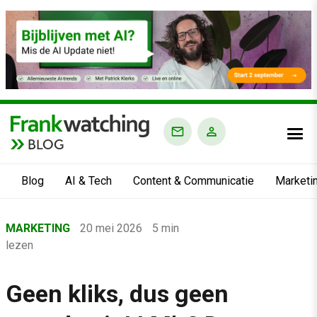
BLOG
Blog
AI & Tech
Content & Communicatie
Marketi
Home
MARKETING
20 mei 2026
5 min
›
lezen
Blog
›
Geen kliks, dus geen
Marketing