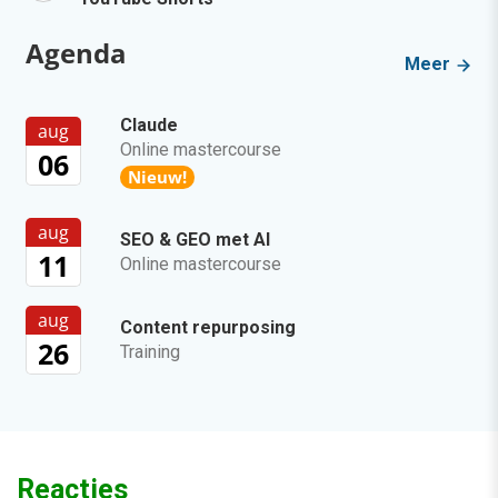
Agenda
Meer
Claude
aug
Online mastercourse
06
Nieuw!
aug
SEO & GEO met AI
11
Online mastercourse
aug
Content repurposing
26
Training
Reacties