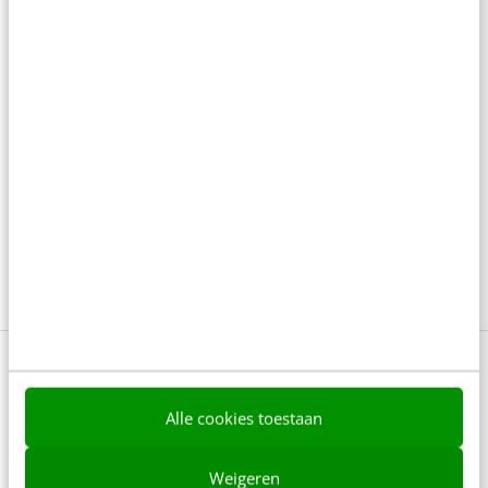
de managementtest
4 min
·
Richard Poolman
Je ‘sterke merk’ overleeft geen kwartier
met een AI-agent
5 min
·
Edwin Vlems
Offline is terug: waarom fysieke
merkbeleving je nieuwe groeimotor is
8 min
·
Kristel Shannon Klaassen
Bekijk deze topics of volg ze via een
NieuwsAlert
Alle cookies toestaan
CO2
CO2-footprint
Weigeren