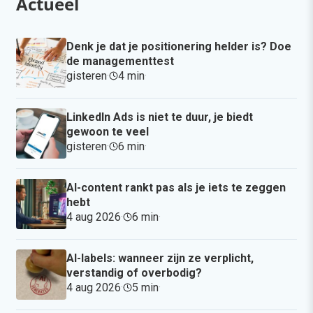
Actueel
Denk je dat je positionering helder is? Doe
de managementtest
gisteren
·
4 min
·
LinkedIn Ads is niet te duur, je biedt
gewoon te veel
gisteren
·
6 min
·
AI-content rankt pas als je iets te zeggen
hebt
4 aug 2026
·
6 min
·
AI-labels: wanneer zijn ze verplicht,
verstandig of overbodig?
4 aug 2026
·
5 min
·