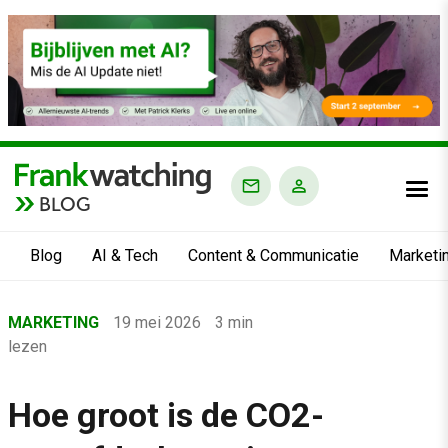
BLOG
Blog
AI & Tech
Content & Communicatie
Marketi
Home
MARKETING
19 mei 2026
3 min
›
lezen
Blog
›
Hoe groot is de CO2-
Marketing