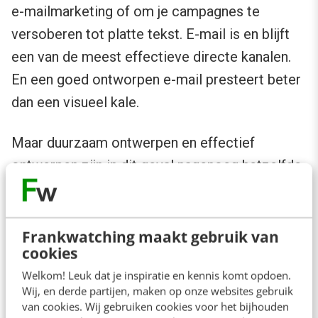
e-mailmarketing of om je campagnes te
versoberen tot platte tekst. E-mail is en blijft
een van de meest effectieve directe kanalen.
En een goed ontworpen e-mail presteert beter
dan een visueel kale.
Maar duurzaam ontwerpen en effectief
ontwerpen zijn in dit geval nagenoeg hetzelfde.
Kleinere bestanden laden sneller. Relevante e-
mails worden vaker geopend. Een schone lijst
beschermt je verzendreputatie. De
Frankwatching maakt gebruik van
cookies
klimaatwinst is een bijproduct van gewoon
Welkom! Leuk dat je inspiratie en kennis komt opdoen.
goede e-mailmarketing.
Wij, en derde partijen, maken op onze websites gebruik
van cookies. Wij gebruiken cookies voor het bijhouden