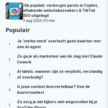
10x populair: verborgen parels in Copilot,
afhakende websitebezoekers & TikTok
SEO uitgelegd
3 aug 2026
·
5 min
·
Populair
Je ‘sterke merk’ overleeft geen kwartier met
een AI-agent
Zo ga je als marketeer aan de slag met Claude
Cowork
AI-labels: wanneer zijn ze verplicht, verstandig
of overbodig?
Is jouw content doorvertelbaar? Doe de
buurvrouwtest
Zo zorg je dat kijkers niet wegscrollen bij je
YouTube Shorts