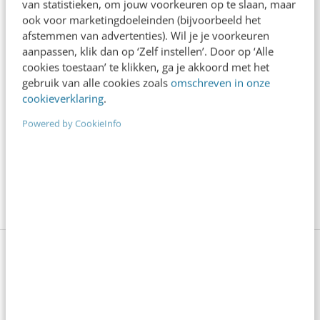
van statistieken, om jouw voorkeuren op te slaan, maar
Je eigen voetafdruk verkleinen
ook voor marketingdoeleinden (bijvoorbeeld het
afstemmen van advertenties). Wil je je voorkeuren
Bekijk eens één template extra kritisch:
aanpassen, klik dan op ‘Zelf instellen’. Door op ‘Alle
cookies toestaan’ te klikken, ga je akkoord met het
hoeveel KB is de HTML? Hoe zwaar zijn de
gebruik van alle cookies zoals
omschreven in onze
afbeeldingen? Zijn inactieve contacten ouder
cookieverklaring
.
dan zes maanden al uit de actieve segmenten
Powered by CookieInfo
gefilterd? Dat geeft snel een beeld van waar de
makkelijke winst zit, voor het milieu én voor je
resultaten.
Verklein je CO2-voetafdruk met
effectieve e-mailmarketing