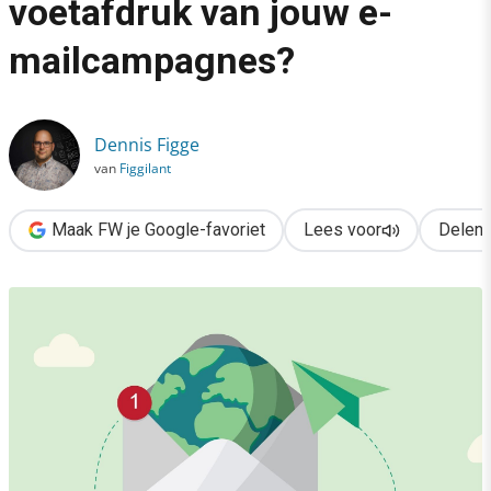
voetafdruk van jouw e-
›
mailcampagnes?
Hoe groot is de CO2-voetafdruk van jouw e-mailcampagnes?
Dennis Figge
van
Figgilant
Maak FW je Google-favoriet
Lees voor
Delen