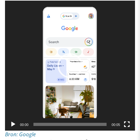
Videospeler
00:00
00:05
Bron: Google