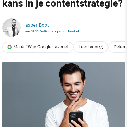
kans in je contentstrategie?
›
Google Discover: een extra kans in je contentstrategie?
Jasper Boot
van
AFAS Software / jasper-boot.nl
Maak FW je Google-favoriet
Lees voor
Delen