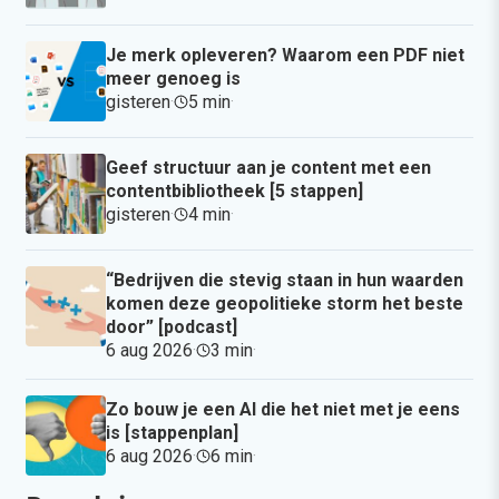
Je merk opleveren? Waarom een PDF niet
meer genoeg is
gisteren
·
5 min
·
Geef structuur aan je content met een
contentbibliotheek [5 stappen]
gisteren
·
4 min
·
“Bedrijven die stevig staan in hun waarden
komen deze geopolitieke storm het beste
door” [podcast]
6 aug 2026
·
3 min
·
Zo bouw je een AI die het niet met je eens
is [stappenplan]
6 aug 2026
·
6 min
·