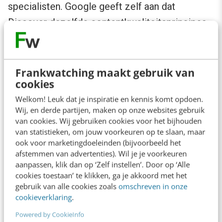
specialisten. Google geeft zelf aan dat
Discover dezelfde contentkwaliteitsprincipes
hanteert als Google Search. Dat betekent dat
aspecten als expertise, betrouwbaarheid en
gebruikerswaarde belangrijk zijn.
Frankwatching maakt gebruik van
cookies
Daarnaast blijkt uit analyses van grote uitgevers
Welkom! Leuk dat je inspiratie en kennis komt opdoen.
Wij, en derde partijen, maken op onze websites gebruik
dat visuele kwaliteit een grote rol speelt.
van cookies. Wij gebruiken cookies voor het bijhouden
Grote, scherpe afbeeldingen trekken meer
van statistieken, om jouw voorkeuren op te slaan, maar
ook voor marketingdoeleinden (bijvoorbeeld het
aandacht in de feed. Google bevestigt dit
afstemmen van advertenties). Wil je je voorkeuren
indirect door aan te geven dat afbeeldingen van
aanpassen, klik dan op ‘Zelf instellen’. Door op ‘Alle
cookies toestaan’ te klikken, ga je akkoord met het
minimaal 1200 pixels breed worden
gebruik van alle cookies zoals
omschreven in onze
aanbevolen voor Discover. Of eigen fotografie
cookieverklaring
.
aantoonbaar beter presteert dan stock, is niet
Powered by CookieInfo