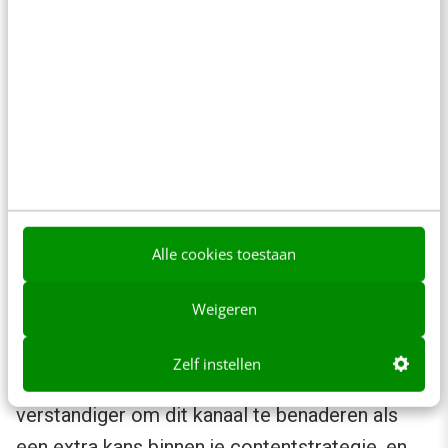
Superhandig, want zo blijf je als volger op de
hoogte van al het laatste nieuws van jouw
favoriete platform.
Zie Google Discover als een kans
voor jouw bedrijf
Google Discover biedt interessante
mogelijkheden om content onder de aandacht
Alle cookies toestaan
te brengen bij een relevant publiek, vooral op
Weigeren
mobiel. Tegelijkertijd is het geen kanaal dat je
volledig kunt beheersen of waarop je kunt
Zelf instellen
bouwen als stabiele verkeersmotor. Het is
verstandiger om dit kanaal te benaderen als
een extra kans binnen je contentstrategie, en