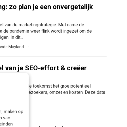
: zo plan je een onvergetelijk
eel van de marketingstrategie. Met name de
na de pandemie weer flink wordt ingezet om de
en. In dit...
nde Mayland
l van je SEO-effort & creëer
tot een jaar in de toekomst het groeipotentieel
kt in posities, bezoekers, omzet en kosten. Deze data
histogram...
van Beek
en, maken op
n van
leinden