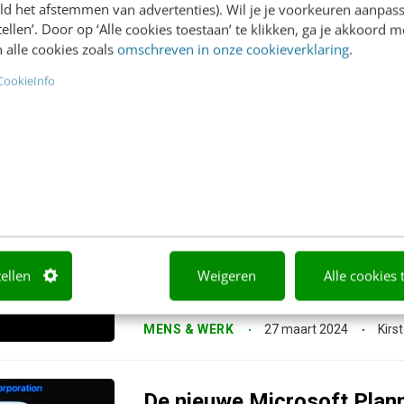
Gratis retourneren is pas
ld het afstemmen van advertenties). Wil je je voorkeuren aanpass
stellen’. Door op ‘Alle cookies toestaan’ te klikken, ga je akkoord m
bracketing?
 alle cookies zoals
omschreven in onze cookieverklaring
.
Wie bekend is met social media kent waars
CookieInfo
influencers aan hun volgers vragen of i
worden. Het is bij...
MARKETING
27 maart 2024
Rob va
Persoonlijk leiderschap & 
voor professionele groei
Persoonlijk leiderschap is de sleutel tot p
tellen
Weigeren
Alle cookies 
strategieën en tips om effectief persoo
ontwikkelen.
MENS & WERK
27 maart 2024
Kirs
De nieuwe Microsoft Plann