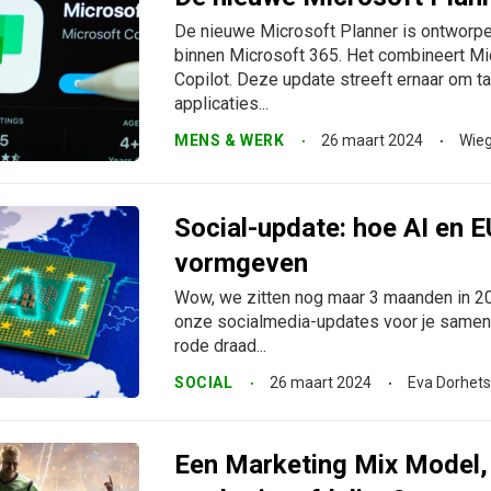
De nieuwe Microsoft Planner is ontworp
binnen Microsoft 365. Het combineert Mic
Copilot. Deze update streeft ernaar om t
applicaties...
MENS & WERK
26 maart 2024
Wieg
Social-update: hoe AI en 
vormgeven
Wow, we zitten nog maar 3 maanden in 2024
onze socialmedia-updates voor je samenv
rode draad...
SOCIAL
26 maart 2024
Eva Dorhet
Een Marketing Mix Model,