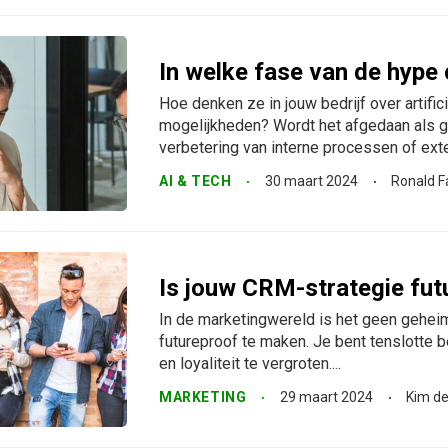
In welke fase van de hype c
Hoe denken ze in jouw bedrijf over artific
mogelijkheden? Wordt het afgedaan als g
verbetering van interne processen of exter
AI & TECH
30 maart 2024
Ronald F
Is jouw CRM-strategie futu
In de marketingwereld is het geen gehei
futureproof te maken. Je bent tenslotte 
en loyaliteit te vergroten....
MARKETING
29 maart 2024
Kim de