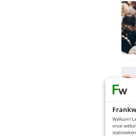
Frankw
Welkom! Leu
onze websit
statistiek