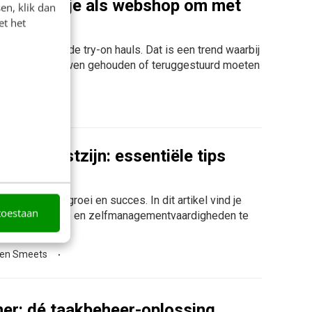
sé: hoe ga je als webshop om met
en, klik dan
et het
chijnlijk wel de try-on hauls. Dat is een trend waarbij
tems die ze showen gehouden of teruggestuurd moeten
n den Heuvel
zelfbewustzijn: essentiële tips
rofessionele groei en succes. In dit artikel vind je
toestaan
nlijk leiderschap en zelfmanagementvaardigheden te
ten Smeets
er: dé taakbeheer-oplossing