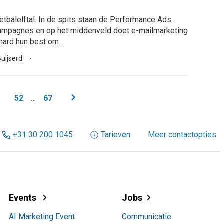
oetbalelftal. In de spits staan de Performance Ads.
campagnes en op het middenveld doet e-mailmarketing
ard hun best om...
uijserd
chevron_right
52
…
67
+31 30 200 1045
Tarieven
Meer contactopties
Events
Jobs
AI Marketing Event
Communicatie