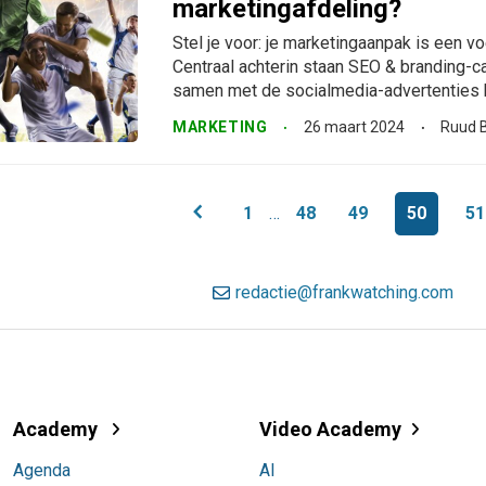
marketingafdeling?
Stel je voor: je marketingaanpak is een v
Centraal achterin staan SEO & branding-
samen met de socialmedia-advertenties h
MARKETING
26 maart 2024
Ruud B
chevron_left
1
…
48
49
50
51
redactie@frankwatching.com
Academy
Video Academy
Agenda
AI