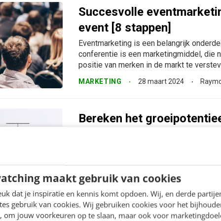
Succesvolle eventmarketing
event [8 stappen]
Eventmarketing is een belangrijk onderd
conferentie is een marketingmiddel, die 
positie van merken in de markt te verstevig
MARKETING
28 maart 2024
Raymo
Bereken het groeipotentiee
draagvlak
Het liefst wil je met wiskundige precisie 
voorspellen van je SEO-efforts. Uitgedru
kun je vervolgens transformeren naar een 
atching maakt gebruik van cookies
MARKETING
28 maart 2024
Kevin 
k dat je inspiratie en kennis komt opdoen. Wij, en derde partij
es gebruik van cookies. Wij gebruiken cookies voor het bijhoude
en, om jouw voorkeuren op te slaan, maar ook voor marketingdoe