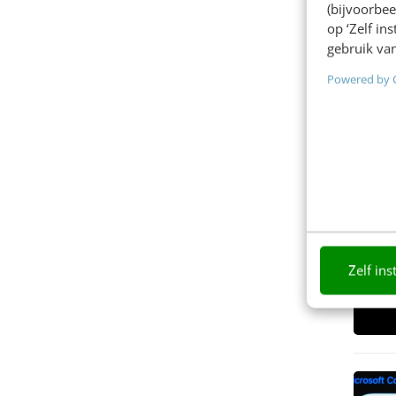
(bijvoorbee
op ‘Zelf in
gebruik van
Powered by 
Zelf ins