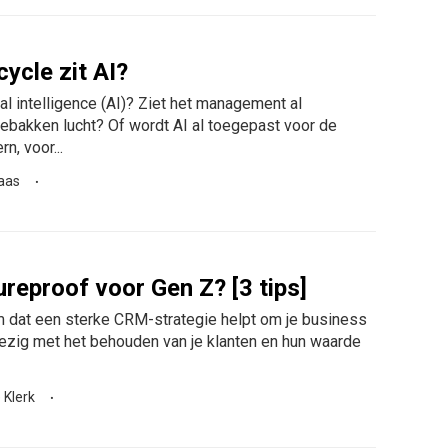
ycle zit AI?
ial intelligence (AI)? Ziet het management al
ebakken lucht? Of wordt AI al toegepast voor de
n, voor...
aas
reproof voor Gen Z? [3 tips]
m dat een sterke CRM-strategie helpt om je business
bezig met het behouden van je klanten en hun waarde
 Klerk