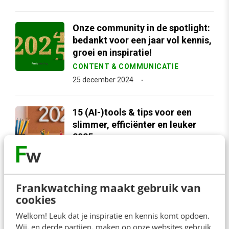
Onze community in de spotlight:
bedankt voor een jaar vol kennis,
groei en inspiratie!
CONTENT & COMMUNICATIE
25 december 2024
15 (AI-)tools & tips voor een
slimmer, efficiënter en leuker
2025
MENS & WERK
24 december 2024
Frankwatching maakt gebruik van
De beste kerstcommercials van
cookies
2024: Albert Heijn, Kruidvat,
Welkom! Leuk dat je inspiratie en kennis komt opdoen.
HEMA & meer
Wij, en derde partijen, maken op onze websites gebruik