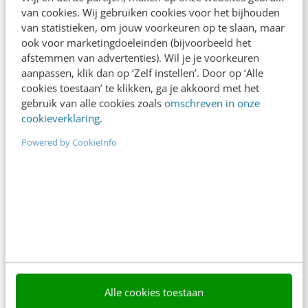
CONTENT & COMMUNICATIE
van cookies. Wij gebruiken cookies voor het bijhouden
van statistieken, om jouw voorkeuren op te slaan, maar
24 december 2024
ook voor marketingdoeleinden (bijvoorbeeld het
afstemmen van advertenties). Wil je je voorkeuren
aanpassen, klik dan op ‘Zelf instellen’. Door op ‘Alle
chevron_right
1
2
3
…
67
cookies toestaan’ te klikken, ga je akkoord met het
gebruik van alle cookies zoals
omschreven in onze
cookieverklaring
.
Powered by CookieInfo
Contact
Redactie
redactie@frankwatching.com
+31 30 200 1045
Tarieven
Meer contactopties
Frankwatching
Alle cookies toestaan