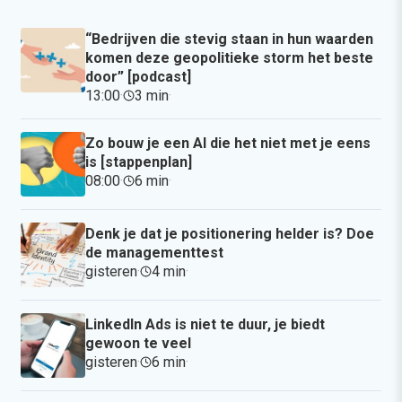
“Bedrijven die stevig staan in hun waarden
komen deze geopolitieke storm het beste
door” [podcast]
13:00
·
3 min
·
Zo bouw je een AI die het niet met je eens
is [stappenplan]
08:00
·
6 min
·
Denk je dat je positionering helder is? Doe
de managementtest
gisteren
·
4 min
·
LinkedIn Ads is niet te duur, je biedt
gewoon te veel
gisteren
·
6 min
·