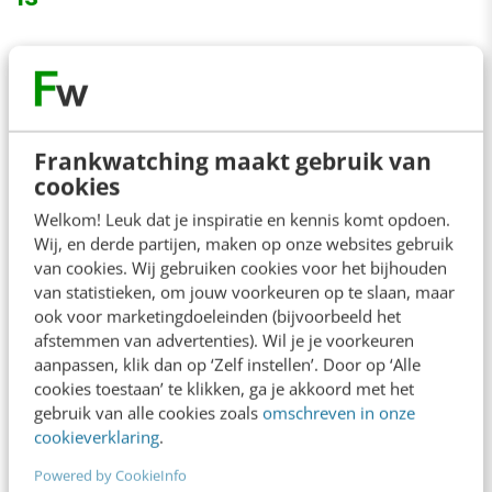
Met dromen kun je je losmaken van logica en
bestaande structuren. AI kan herhalen,
aanvullen en optimaliseren. Maar dromen? Dat
Frankwatching maakt gebruik van
blijft een menselijk talent.
cookies
Welkom! Leuk dat je inspiratie en kennis komt opdoen.
Dromen is het vermogen om iets te verzinnen
Wij, en derde partijen, maken op onze websites gebruik
dat (nog) niet bestaat. En nee, dat betekent niet
van cookies. Wij gebruiken cookies voor het bijhouden
van statistieken, om jouw voorkeuren op te slaan, maar
dat ik je adviseer om een dutje te doen op de
ook voor marketingdoeleinden (bijvoorbeeld het
werkvloer. Dromen kun je gewoon tijdens je
afstemmen van advertenties). Wil je je voorkeuren
aanpassen, klik dan op ‘Zelf instellen’. Door op ‘Alle
werk doen. Neurowetenschapper en chirurg
cookies toestaan’ te klikken, ga je akkoord met het
Charles Limb
ontdekte dat de hersenactiviteit
gebruik van alle cookies zoals
omschreven in onze
van jazzmuzikanten tijdens improvisatie
cookieverklaring
.
opvallend veel lijkt op die tijdens de REM-
Powered by CookieInfo