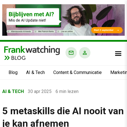
BLOG
Blog
AI & Tech
Content & Communicatie
Marketi
Home
AI & TECH
30 apr 2025
6 min lezen
›
Blog
5 metaskills die AI nooit van
›
je kan afnemen
AI & Tech