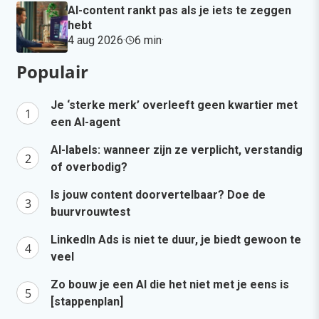
AI-content rankt pas als je iets te zeggen
hebt
4 aug 2026
·
6 min
·
Populair
Je ‘sterke merk’ overleeft geen kwartier met
een AI-agent
AI-labels: wanneer zijn ze verplicht, verstandig
of overbodig?
Is jouw content doorvertelbaar? Doe de
buurvrouwtest
LinkedIn Ads is niet te duur, je biedt gewoon te
veel
Zo bouw je een AI die het niet met je eens is
[stappenplan]