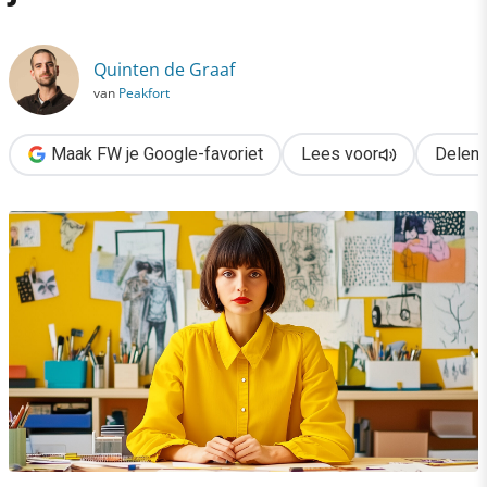
›
5 metaskills die AI nooit van je kan afnemen
Quinten de Graaf
van
Peakfort
Maak FW je Google-favoriet
Lees voor
Delen