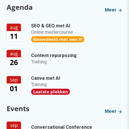
Agenda
Meer
SEO & GEO met AI
aug
Online mastercourse
11
Beoordeeld met een 9!
aug
Content repurposing
26
Training
Canva met AI
sep
Training
01
Laatste plekken
Events
Meer
sep
Conversational Conference