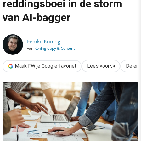
reddingsboei in de storm
›
van AI-bagger
Authenticiteit is je reddingsboei in de storm van AI-bagger
Femke Koning
van
Koning Copy & Content
Maak FW je Google-favoriet
Lees voor
Delen