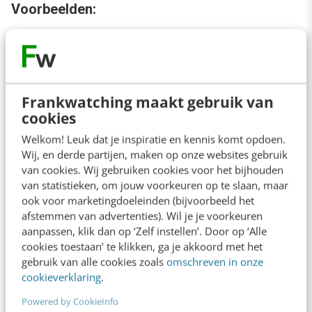
Voorbeelden:
Oatly
gebruikt rare zinnen, zelfspot en
lelijke typografie om hun oprechte, rebelse
karakter te benadrukken.
Frankwatching maakt gebruik van
Dille & Kamille
blijft consequent bij haar
cookies
rustige, natuurlijke stijl — zowel in winkels,
Welkom! Leuk dat je inspiratie en kennis komt opdoen.
Wij, en derde partijen, maken op onze websites gebruik
online als op socials. Ze verkopen niet
van cookies. Wij gebruiken cookies voor het bijhouden
alleen producten, maar ook een
van statistieken, om jouw voorkeuren op te slaan, maar
ook voor marketingdoeleinden (bijvoorbeeld het
levenshouding van eenvoud en aandacht.
afstemmen van advertenties). Wil je je voorkeuren
Glossier
kiest bewust voor user-
aanpassen, klik dan op ‘Zelf instellen’. Door op ‘Alle
cookies toestaan’ te klikken, ga je akkoord met het
generated content: selfies van gebruikers
gebruik van alle cookies zoals
omschreven in onze
met imperfect aangebrachte make-up.
cookieverklaring
.
Powered by CookieInfo