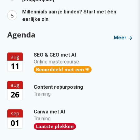
Millennials aan je binden? Start met één
eerlijke zin
Agenda
Meer
SEO & GEO met AI
aug
Online mastercourse
11
Beoordeeld met een 9!
aug
Content repurposing
26
Training
Canva met AI
sep
Training
01
Laatste plekken