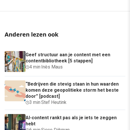
Anderen lezen ook
Geef structuur aan je content met een
contentbibliotheek [5 stappen]
4 min
·
Inès Maus
“Bedrijven die stevig staan in hun waarden
komen deze geopolitieke storm het beste
door” [podcast]
3 min
·
Stef Heutink
AI-content rankt pas als je iets te zeggen
hebt
6 min
·
Sicco Dijkman