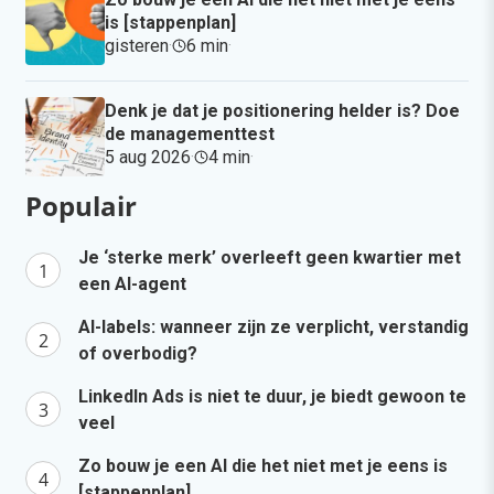
is [stappenplan]
gisteren
·
6 min
·
Denk je dat je positionering helder is? Doe
de managementtest
5 aug 2026
·
4 min
·
Populair
Je ‘sterke merk’ overleeft geen kwartier met
een AI-agent
AI-labels: wanneer zijn ze verplicht, verstandig
of overbodig?
LinkedIn Ads is niet te duur, je biedt gewoon te
veel
Zo bouw je een AI die het niet met je eens is
[stappenplan]