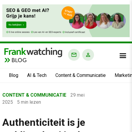
BLOG
Blog
AI & Tech
Content & Communicatie
Marketi
Home
CONTENT & COMMUNICATIE
29 mei
›
2025
5 min lezen
Blog
›
Authenticiteit is je
Content & Communicatie