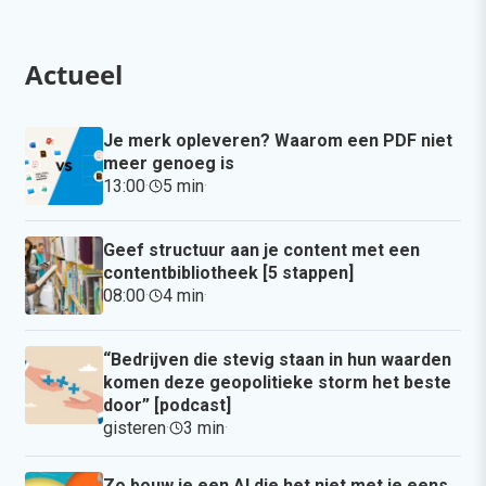
Actueel
Je merk opleveren? Waarom een PDF niet
meer genoeg is
13:00
·
5 min
·
Geef structuur aan je content met een
contentbibliotheek [5 stappen]
08:00
·
4 min
·
“Bedrijven die stevig staan in hun waarden
komen deze geopolitieke storm het beste
door” [podcast]
gisteren
·
3 min
·
Zo bouw je een AI die het niet met je eens