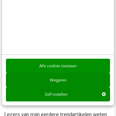
niet altijd goed volgens
Susan Hanley
, omdat zij
vaak alle kanalen gelijk behandelen, voor alles
e-mail gebruiken en publiceren zonder
doelgroep en einddatum vast te stellen.
Elke organisatie heeft daarom een
communicatiestrategie nodig met een bewuste
mix van communicatiekanalen, afhankelijk van
Alle cookies toestaan
doelgroep, snelheid, toon, structuur en
deelbaarheid van de boodschap. Die kanalen
Weigeren
kun je indelen in kern (zoals intranet),
versterkend (zoals communities) en
Zelf instellen
functioneel (zoals een contentportal).
Lezers van mijn eerdere trendartikelen weten