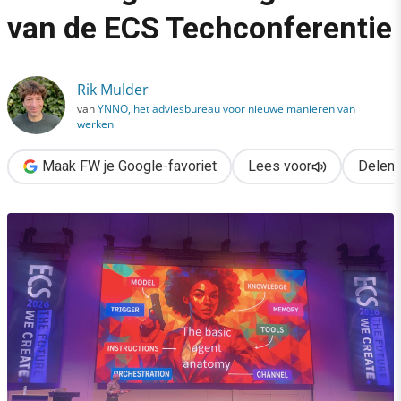
›
van de ECS Techconferentie
Dit zijn de 10 belangrijkste AI- en digitaliseringstrends van d
Rik Mulder
van
YNNO, het adviesbureau voor nieuwe manieren van
werken
Maak FW je Google-favoriet
Lees voor
Delen