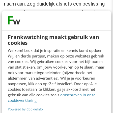
naam aan, zeg duidelijk als iets een beslissing
is en eindig met een samenvatting. Eigenlijk
zou dit niets nieuws moeten zijn, want zo maak
je je kennis ook begrijpelijker voor je collega’s
met
human intelligence
.
Frankwatching maakt gebruik van
cookies
Welkom! Leuk dat je inspiratie en kennis komt opdoen.
4. Gimme, gimme, gimme: zoeken
Wij, en derde partijen, maken op onze websites gebruik
van cookies. Wij gebruiken cookies voor het bijhouden
Die
humans
gebruiken ondertussen wel vaak
van statistieken, om jouw voorkeuren op te slaan, maar
ook voor marketingdoeleinden (bijvoorbeeld het
een
AI-chatbot
om informatie te vinden. Maar
afstemmen van advertenties). Wil je je voorkeuren
Mikael Svenson
vindt dat er nog leven zit in de
aanpassen, klik dan op ‘Zelf instellen’. Door op ‘Alle
cookies toestaan’ te klikken, ga je akkoord met het
goede oude zoekmachine. Zoeken en chat zijn
gebruik van alle cookies zoals
omschreven in onze
volgens hem namelijk één doorlopende
cookieverklaring
.
zoeklus.
Powered by CookieInfo