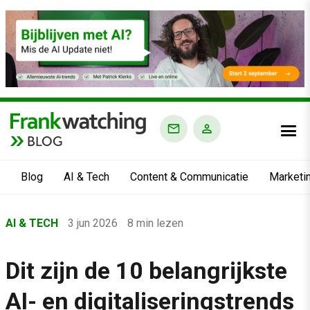
BLOG
Blog
AI & Tech
Content & Communicatie
Marketi
Home
AI & TECH
3 jun 2026
8 min lezen
›
Blog
Dit zijn de 10 belangrijkste
›
AI- en digitaliseringstrends
AI & Tech