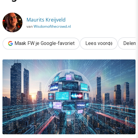
›
Gaat 6G de macht van bigtech breken?
Maurits Kreijveld
van
Wisdomofthecrowd.nl
Maak FW je Google-favoriet
Lees voor
Delen