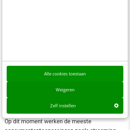
stabiliteit van het internet. En omdat ze
hiermee ook toegang krijgen tot waardevolle
gebruikersdata.
Nieuwe verdienmodellen?
Het is dan echter wel de vraag hoe de
concurrentie tussen ‘intelligentie’ er de
Alle cookies toestaan
komende jaren uit gaat zien en welke nieuwe
verdienmodellen hierbij worden ontwikkeld. Op
Weigeren
welke momenten maken de extra snelheid,
stabiliteit en veiligheid het verschil?
Zelf instellen
Op dit moment werken de meeste