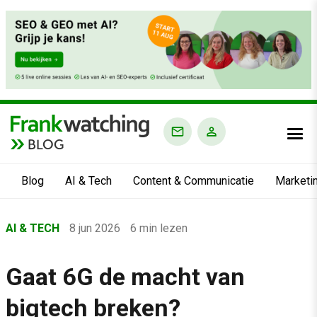
BLOG
Blog
AI & Tech
Content & Communicatie
Marketi
Home
AI & TECH
8 jun 2026
6 min lezen
›
Blog
Gaat 6G de macht van
›
bigtech breken?
AI & Tech