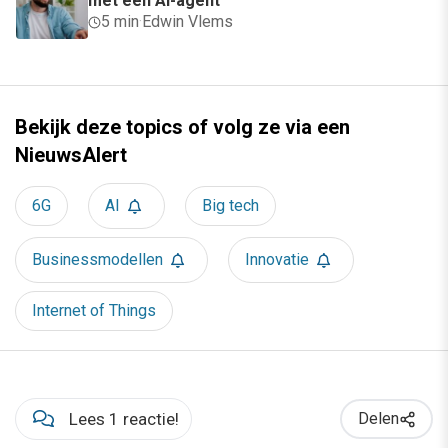
met een AI-agent
5 min
·
Edwin Vlems
Bekijk deze topics of volg ze via een
NieuwsAlert
6G
AI
Big tech
Businessmodellen
Innovatie
Internet of Things
Lees 1 reactie!
Delen