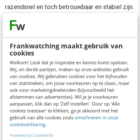
razendsnel en toch betrouwbaar en stabiel zijn.
Ingebedde AI zou een grote stap kunnen
betekenen in het veiliger en weerbaarder
maken van het internet. Alleen intelligent
Frankwatching maakt gebruik van
netwerk kan zich in de toekomst kunnen
cookies
verzetten tegen aanvallen door AI-agents.
Welkom! Leuk dat je inspiratie en kennis komt opdoen.
Wij, en derde partijen, maken op onze websites gebruik
van cookies. Wij gebruiken cookies voor het bijhouden
Nieuwe machtsverhoudingen?
van statistieken, om jouw voorkeuren op te slaan, maar
ook voor marketingdoeleinden (bijvoorbeeld het
Op dit moment is internet vooral een ‘dom’
afstemmen van advertenties). Wil je je voorkeuren
aanpassen, klik dan op ‘Zelf instellen’. Door op ‘Alle
transportnetwerk (een ‘dumb pipe’), dat
cookies toestaan’ te klikken, ga je akkoord met het
dataverkeer verzendt naar ‘slimme’
gebruik van alle cookies zoals
omschreven in onze
cookieverklaring
.
netwerkcomputers.
Powered by CookieInfo