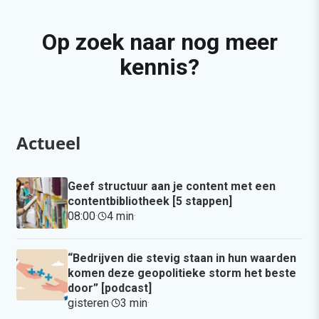
Op zoek naar nog meer
kennis?
Actueel
Geef structuur aan je content met een
contentbibliotheek [5 stappen]
08:00
·
4 min
·
“Bedrijven die stevig staan in hun waarden
komen deze geopolitieke storm het beste
door” [podcast]
gisteren
·
3 min
·