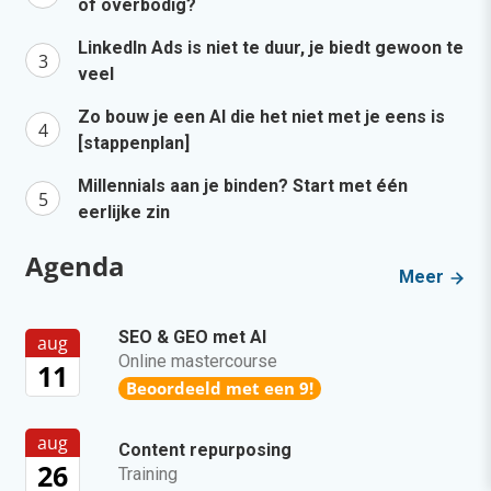
of overbodig?
LinkedIn Ads is niet te duur, je biedt gewoon te
veel
Zo bouw je een AI die het niet met je eens is
[stappenplan]
Millennials aan je binden? Start met één
eerlijke zin
Agenda
Meer
SEO & GEO met AI
aug
Online mastercourse
11
Beoordeeld met een 9!
aug
Content repurposing
26
Training