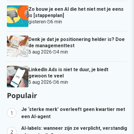
Zo bouw je een AI die het niet met je eens
is [stappenplan]
gisteren
·
6 min
·
Denk je dat je positionering helder is? Doe
de managementtest
5 aug 2026
·
4 min
·
LinkedIn Ads is niet te duur, je biedt
gewoon te veel
5 aug 2026
·
6 min
·
Populair
Je ‘sterke merk’ overleeft geen kwartier met
een AI-agent
AI-labels: wanneer zijn ze verplicht, verstandig