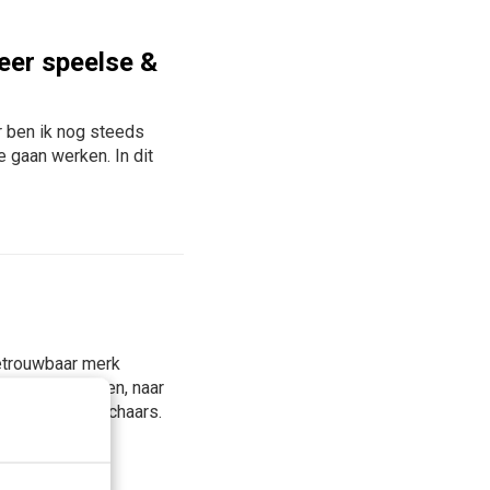
eer speelse &
r ben ik nog steeds
 gaan werken. In dit
betrouwbaar merk
enheid vergroten, naar
sources zijn schaars.