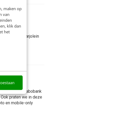
en, maken op
etingbaas
n van
leinden
en, klik dan
met de juiste
et het
recies aan? Marjolein
 klantinzicht
, zo pakt
toestaan
s Koenen van Rabobank
e. Ook praten we in deze
pto en mobile-only