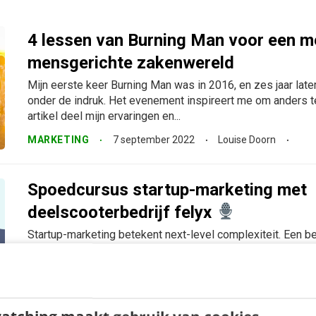
4 lessen van Burning Man voor een m
mensgerichte zakenwereld
Mijn eerste keer Burning Man was in 2016, en zes jaar late
onder de indruk. Het evenement inspireert me om anders te
artikel deel mijn ervaringen en...
MARKETING
7 september 2022
Louise Doorn
Spoedcursus startup-marketing met
deelscooterbedrijf felyx
Startup-marketing betekent next-level complexiteit. Een 
bouwen, de juiste prospects vinden en binden, klanttevred
nieuwe landen gaan, een team bouwen en scalen. Tijd en re
Maar wat doe je dan...
MARKETING
28 juni 2022
Louise Doorn