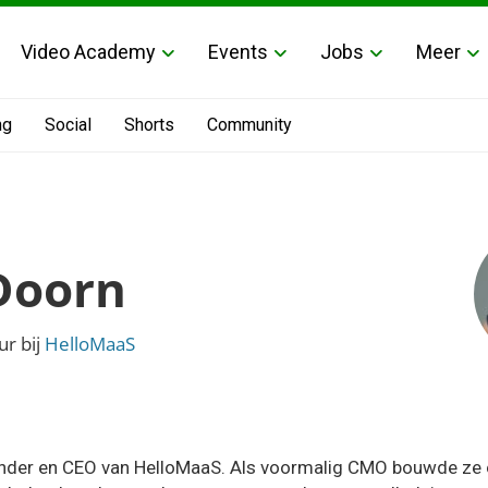
Video Academy
Events
Jobs
Meer
ng
Social
Shorts
Community
Doorn
r bij
HelloMaaS
under en CEO van HelloMaaS. Als voormalig CMO bouwde ze 