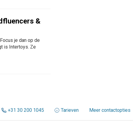
idfluencers &
. Focus je dan op de
t is Intertoys. Ze
+31 30 200 1045
Tarieven
Meer contactopties