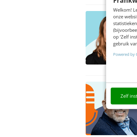
Frankw
Welkom! Leu
onze websit
statistiek
(bijvoorbee
op ‘Zelf in
gebruik van
Powered by 
Zelf ins