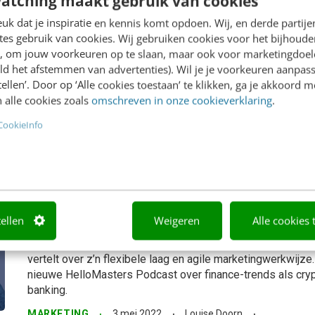
atching maakt gebruik van cookies
k dat je inspiratie en kennis komt opdoen. Wij, en derde partij
Hoe blijf je een relevant merk? Mark
es gebruik van cookies. Wij gebruiken cookies voor het bijhoude
en, om jouw voorkeuren op te slaan, maar ook voor marketingdoe
Marjolein Kleinhuis van SNS vertelt
ld het afstemmen van advertenties). Wil je je voorkeuren aanpass
De maatschappij staat onder druk, merken blijven relevant 
stellen’. Door op ‘Alle cookies toestaan’ te klikken, ga je akkoord m
boodschap voor de juiste doelgroep. Maar hoe pak je dat p
 alle cookies zoals
omschreven in onze cookieverklaring
.
Kleinhuis van het SNS-leadershipteam vertelt hoe ze vanuit
CookieInfo
strategisch een...
MARKETING
30 mei 2022
Louise Doorn
Marketing volgens een hybride model
Rabobank dat aan [podcast]
tellen
Weigeren
Alle cookies 
Hoe organiseren topbedrijven hun marketing? CMO Dorka
vertelt over z’n flexibele laag en agile marketingwerkwijz
nieuwe HelloMasters Podcast over finance-trends als cry
banking.
MARKETING
3 mei 2022
Louise Doorn