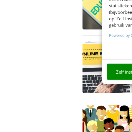
statistiek
(bijvoorbee
op ‘Zelf in
gebruik van
Powered by 
Zelf ins