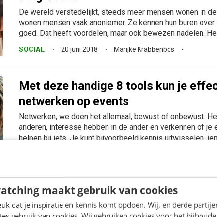
De wereld verstedelijkt, steeds meer mensen wonen in de 
wonen mensen vaak anoniemer. Ze kennen hun buren over
goed. Dat heeft voordelen, maar ook bewezen nadelen. Het.
SOCIAL
20 juni 2018
Marijke Krabbenbos
Met deze handige 8 tools kun je effec
netwerken op events
Netwerken, we doen het allemaal, bewust of onbewust. He
anderen, interesse hebben in de ander en verkennen of je e
helpen bij iets. Je kunt bijvoorbeeld kennis uitwisselen, ie
KLANTCONTACT & CX
1 juni 2017
Marijke Krabbenb
atching maakt gebruik van cookies
8 handige tools waarmee je je soft ski
k dat je inspiratie en kennis komt opdoen. Wij, en derde partij
Leren doe je natuurlijk niet alleen in de schoolbanken. Ook 
es gebruik van cookies. Wij gebruiken cookies voor het bijhoude