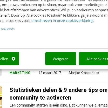
afgerond blijf je jezelf altijd ontwikkelen. Bewust en onb
en, om jouw voorkeuren op te slaan, maar ook voor marketingdoe
technologie kan dat tegenwoordig op verschillende manieren. 
ld het afstemmen van advertenties). Wil je je voorkeuren aanpass
stellen’. Door op ‘Alle cookies toestaan’ te klikken, ga je akkoord m
MARKETING
20 maart 2017
Marijke Krabbenbos
 alle cookies zoals
omschreven in onze cookieverklaring
.
CookieInfo
Een leven lang leren: 4 nieuwe vorme
te vergroten
Als professional weet je dat er na je studie nog een leven la
tellen
Weigeren
Alle cookies 
Leren houdt niet op na je schooltijd. Enerzijds omdat je v
sneller ontwikkelt, en anderzijds omdat je ook...
MARKETING
13 maart 2017
Marijke Krabbenbos
Statistieken delen & 9 andere tips om
community te activeren
Een community starten is één ding. Dat kunnen we allema