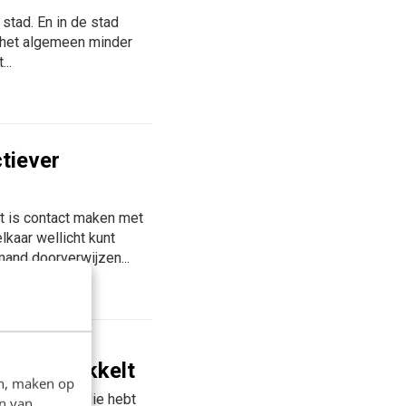
stad. En in de stad
 het algemeen minder
..
tiever
t is contact maken met
lkaar wellicht kunt
mand doorverwijzen...
os
lls ontwikkelt
en, maken op
nadat je je studie hebt
n van