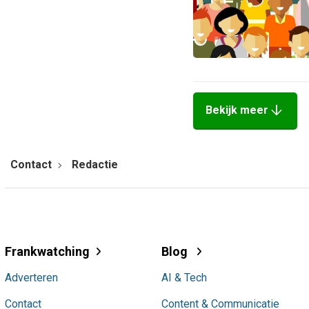
arrow_downward
Bekijk meer
Contact
Redactie
Frankwatching
Blog
Adverteren
AI & Tech
Contact
Content & Communicatie