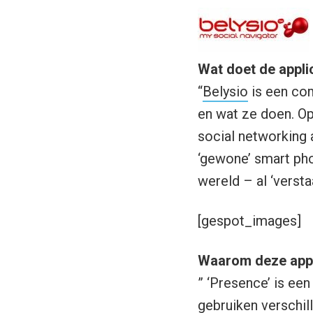
Wat doet de appli
“
Belysio
is een com
en wat ze doen. O
social networking 
‘gewone’ smart ph
wereld – al ‘versta
[gespot_images]
Waarom deze appl
” ‘Presence’ is ee
gebruiken verschil