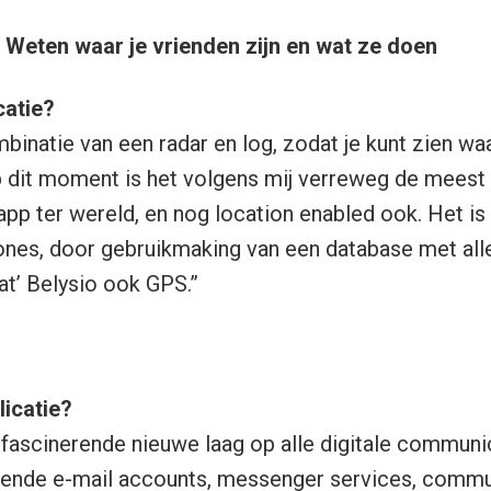
Weten waar je vrienden zijn en wat ze doen
catie?
binatie van een radar en log, zodat je kunt zien waa
p dit moment is het volgens mij verreweg de mees
app ter wereld, en nog location enabled ook. Het is
ones, door gebruikmaking van een database met al
at’ Belysio ook GPS.”
icatie?
n fascinerende nieuwe laag op alle digitale communi
lende e-mail accounts, messenger services, commu