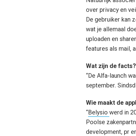
over privacy en vei
De gebruiker kan z
wat je allemaal do
uploaden en sharen
features als mail,
Wat zijn de facts?
“De Alfa-launch wa
september. Sindsd
Wie maakt de appl
“
Belysio
werd in 2
Poolse zakenpartne
development, pr en