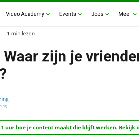
Video Academy
Events
Jobs
Meer
1 min lezen
 Waar zijn je vriend
?
ienden en wat doen ze?
hing
hing
 1 uur hoe je content maakt die blijft werken. Bekijk 