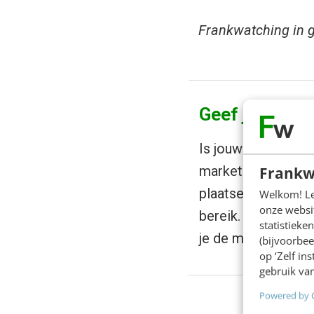
Frankwatching in
Geef je zoekto
Is jouw organisati
marketeer, accoun
Frankw
plaatsen van je vac
Welkom! Leu
onze websit
bereik. Via onze w
statistiek
je de meest gesch
(bijvoorbee
op ‘Zelf in
gebruik van
Powered by 