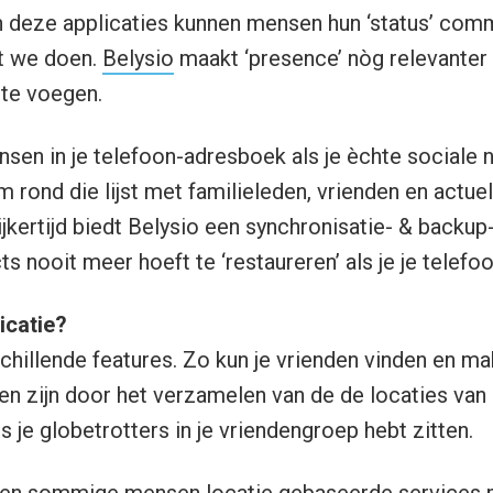
n deze applicaties kunnen mensen hun ‘status’ com
at we doen.
Belysio
maakt ‘presence’ nòg relevanter 
 te voegen.
nsen in je telefoon-adresboek als je èchte sociale 
m rond die lijst met familieleden, vrienden en actue
kertijd biedt Belysio een synchronisatie- & backup-
s nooit meer hoeft te ‘restaureren’ als je je telefoon
icatie?
chillende features. Zo kun je vrienden vinden en mak
den zijn door het verzamelen van de de locaties van
s je globetrotters in je vriendengroep hebt zitten.
ëren sommige mensen locatie gebaseerde services 