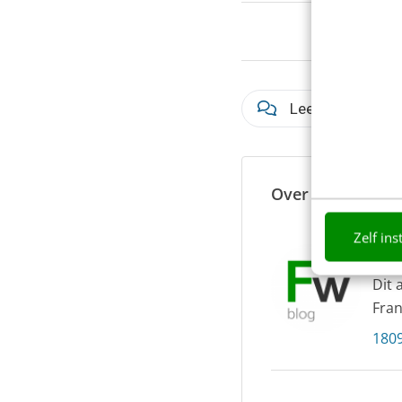
Lees 6 reacties
Over de auteur
Zelf ins
Red
Dit 
Fran
1809