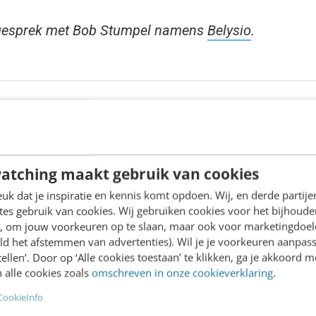
 gesprek met Bob Stumpel namens
Belysio
.
cht naar talent een duwtje in de rug
e op zoek naar nieuw talent? Of je nu een
tmanager of developer nodig hebt, met het
atching maakt gebruik van cookies
ature bij Frankwatching vergroot jij je
k dat je inspiratie en kennis komt opdoen. Wij, en derde partij
es gebruik van cookies. Wij gebruiken cookies voor het bijhoude
ebsite, social kanalen en e-mailbestand vind
en, om jouw voorkeuren op te slaan, maar ook voor marketingdoe
ikte kandidaat
Bekijk de opties
ld het afstemmen van advertenties). Wil je je voorkeuren aanpass
stellen’. Door op ‘Alle cookies toestaan’ te klikken, ga je akkoord m
 alle cookies zoals
omschreven in onze cookieverklaring
.
CookieInfo