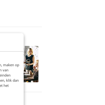
en, maken op
n van
leinden
en, klik dan
et het