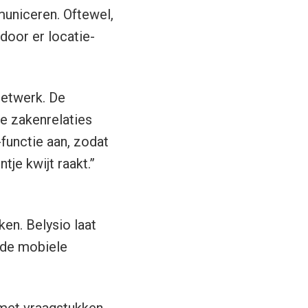
municeren. Oftewel,
door er locatie-
netwerk. De
le zakenrelaties
functie aan, zodat
tje kwijt raakt.”
en. Belysio laat
 de mobiele
met vraagstukken