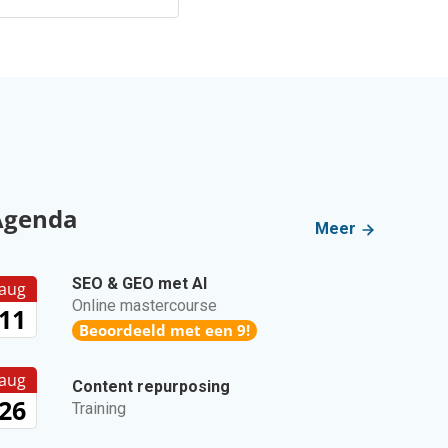
Agenda
Meer
SEO & GEO met AI
aug
Online mastercourse
11
Beoordeeld met een 9!
aug
Content repurposing
26
Training