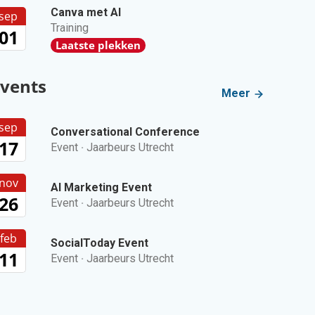
Canva met AI
sep
Training
01
Laatste plekken
vents
Meer
sep
Conversational Conference
17
Event
·
Jaarbeurs Utrecht
nov
AI Marketing Event
26
Event
·
Jaarbeurs Utrecht
feb
SocialToday Event
11
Event
·
Jaarbeurs Utrecht