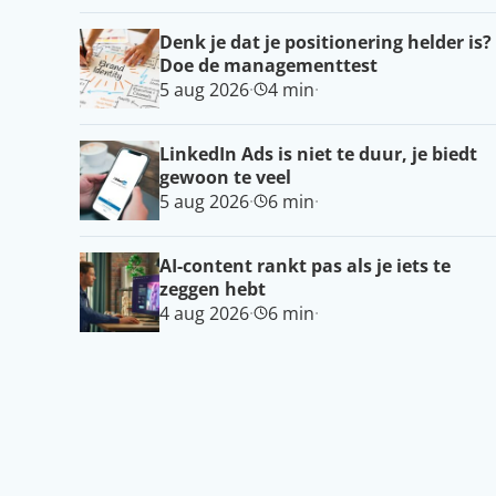
Denk je dat je positionering helder is?
Doe de managementtest
5 aug 2026
·
4 min
·
LinkedIn Ads is niet te duur, je biedt
gewoon te veel
5 aug 2026
·
6 min
·
AI-content rankt pas als je iets te
zeggen hebt
4 aug 2026
·
6 min
·