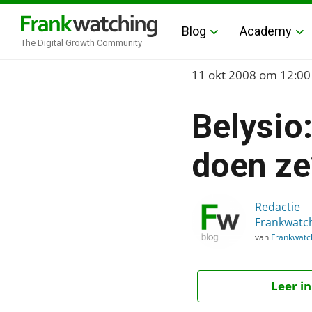
Blog
Academy
The Digital Growth Community
Home
11 okt 2008
om 12:00
›
Belysio:
Blog
›
doen ze
Belysio: Waar zijn je vr
Redactie
Frankwatc
van
Frankwatc
Leer in