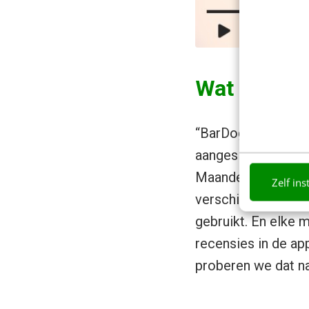
Wat zijn de
“BarDoggy is in ma
aangesloten in Ned
Maandelijks hebbe
Zelf ins
verschillende pagi
gebruikt. En elke 
recensies in de app
proberen we dat nat