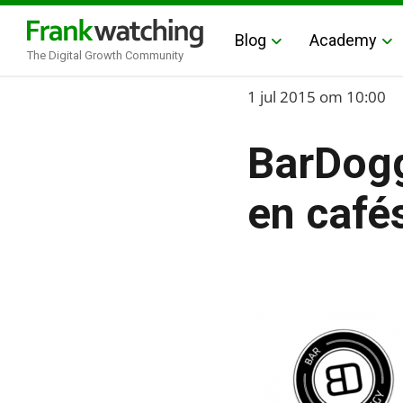
Blog
Academy
The Digital Growth Community
Home
1 jul 2015
om 10:00
›
BarDogg
Blog
›
en cafés
Alle artikelen
›
BarDoggy-app: Vind deals 