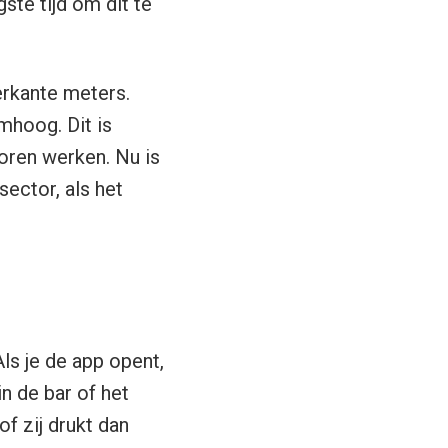
ste tijd om dit te
erkante meters.
omhoog. Dit is
oren werken. Nu is
sector, als het
ls je de app opent,
in de bar of het
of zij drukt dan