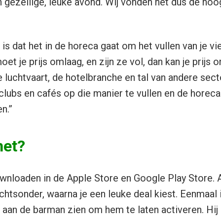
 gezellige, leuke avond. Wij vonden het dus de hoog
s dat het in de horeca gaat om het vullen van je vi
oet je prijs omlaag, en zijn ze vol, dan kan je prijs 
 luchtvaart, de hotelbranche en tal van andere sect
clubs en cafés op die manier te vullen en de horeca
n.”
het?
wnloaden in de Apple Store en Google Play Store. A
rechtsonder, waarna je een leuke deal kiest. Eenmaal 
l aan de barman zien om hem te laten activeren. Hij 