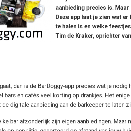
aanbieding precies is. Maar 
Deze app laat je zien wat er b
te halen is en welke feestje
Tim de Kraker, oprichter va
itgaat, dan is de BarDoggy-app precies wat je nodig
el bars en cafés veel korting op drankjes. Het enige 
 de digitale aanbieding aan de barkeeper te laten zi
elke bar afzonderlijk zijn eigen aanbiedingen. Maar
ls op een rijtje, gesorteerd op afstand van jouw hui