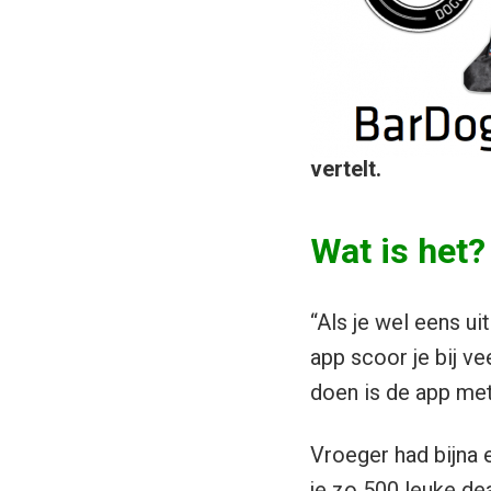
vertelt.
Wat is het?
“Als je wel eens u
app scoor je bij ve
doen is de app met
Vroeger had bijna 
je zo 500 leuke dea