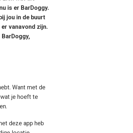
nu is er BarDoggy.
ij jou in de buurt
s er vanavond zijn.
n BarDoggy,
 hebt. Want met de
wat je hoeft te
en.
 met deze app heb
dige locatie.