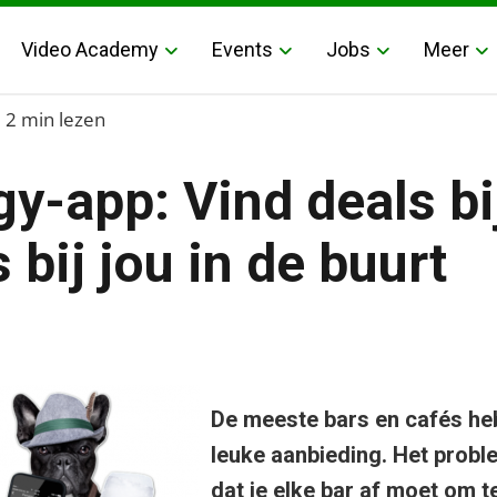
Video Academy
Events
Jobs
Meer
2 min lezen
y-app: Vind deals bi
 bij jou in de buurt
bij bars en cafés bij jou in de buurt
De meeste bars en cafés he
leuke aanbieding. Het probl
dat je elke bar af moet om t