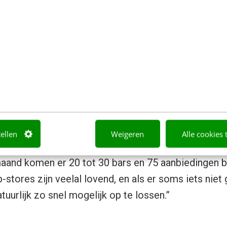
 belangrijkste facts?
art gelanceerd in Amsterdam. Er zijn rond de 150 h
erland (50 in Amsterdam), die samen bijna 500 dea
n we 3500 unieke gebruikers die samen ongeveer 5
tellen
Weigeren
Alle cookies 
na’s in de app bekijken. Er worden ongeveer 400 de
maand komen er 20 tot 30 bars en 75 aanbiedingen bi
-stores zijn veelal lovend, en als er soms iets niet
uurlijk zo snel mogelijk op te lossen.”