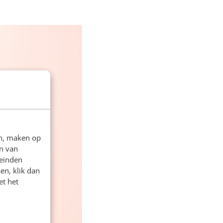
en, maken op
n van
leinden
en, klik dan
et het