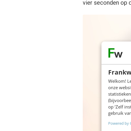
vier seconden op d
Frankw
Welkom! Leu
onze websit
statistiek
(bijvoorbee
op ‘Zelf in
gebruik van
Powered by 