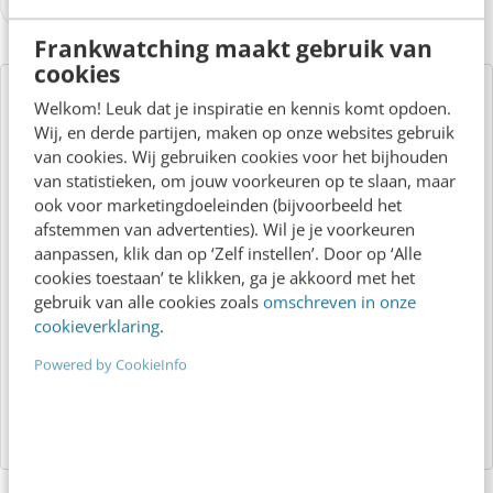
Lees 1 reactie!
Frankwatching maakt gebruik van
cookies
Welkom! Leuk dat je inspiratie en kennis komt opdoen.
Over de auteur
Wij, en derde partijen, maken op onze websites gebruik
van cookies. Wij gebruiken cookies voor het bijhouden
van statistieken, om jouw voorkeuren op te slaan, maar
Redactie Frankwatching
van
ook voor marketingdoeleinden (bijvoorbeeld het
Frankwatching
afstemmen van advertenties). Wil je je voorkeuren
Dit artikel is geschreven door de
aanpassen, klik dan op ‘Zelf instellen’. Door op ‘Alle
redactie van Frankwatching. Ook
cookies toestaan’ te klikken, ga je akkoord met het
gebruik van alle cookies zoals
omschreven in onze
schrijven voor Frankwatching? Hier
cookieverklaring
.
lees je er meer over.
Powered by CookieInfo