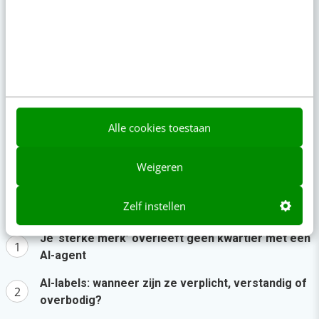
komen deze geopolitieke storm het beste
door” [podcast]
gisteren
·
3 min
·
Zo bouw je een AI die het niet met je eens is
[stappenplan]
gisteren
·
6 min
·
Alle cookies toestaan
Denk je dat je positionering helder is? Doe de
managementtest
Weigeren
5 aug 2026
·
4 min
·
Populair
Zelf instellen
Je ‘sterke merk’ overleeft geen kwartier met een
AI-agent
AI-labels: wanneer zijn ze verplicht, verstandig of
overbodig?