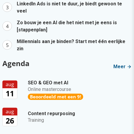
LinkedIn Ads is niet te duur, je biedt gewoon te
veel
Zo bouw je een AI die het niet met je eens is
[stappenplan]
Millennials aan je binden? Start met één eerlijke
zin
Agenda
Meer
SEO & GEO met AI
aug
Online mastercourse
11
Beoordeeld met een 9!
aug
Content repurposing
26
Training