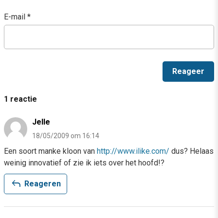
E-mail
*
1 reactie
Jelle
18/05/2009 om 16:14
Een soort manke kloon van
http://www.ilike.com/
dus? Helaas
weinig innovatief of zie ik iets over het hoofd!?
reply
Reageren