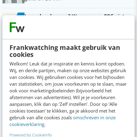
Je merk opleveren? Waarom een PDF niet
meer genoeg is
7 aug 2026
·
5 min
·
Frankwatching maakt gebruik van
Geef structuur aan je content met een
cookies
contentbibliotheek [5 stappen]
7 aug 2026
·
4 min
·
Welkom! Leuk dat je inspiratie en kennis komt opdoen.
Wij, en derde partijen, maken op onze websites gebruik
van cookies. Wij gebruiken cookies voor het bijhouden
“Bedrijven die stevig staan in hun waarden
van statistieken, om jouw voorkeuren op te slaan, maar
komen deze geopolitieke storm het beste
ook voor marketingdoeleinden (bijvoorbeeld het
door” [podcast]
afstemmen van advertenties). Wil je je voorkeuren
6 aug 2026
·
3 min
·
aanpassen, klik dan op ‘Zelf instellen’. Door op ‘Alle
Populair
cookies toestaan’ te klikken, ga je akkoord met het
gebruik van alle cookies zoals
omschreven in onze
Je ‘sterke merk’ overleeft geen kwartier met een
cookieverklaring
.
AI-agent
Powered by CookieInfo