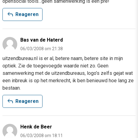
opensocial tools…geen samenwerking is een pre!
reply
Reageren
Bas van de Haterd
06/03/2008 om 21:38
uitzendbureau.nl is er al, betere naam, betere site in mijn
optiek. Zie de toegevoegde waarde niet zo. Geen
samenwerking met de uitzendbureaus, logo’s zelfs gejat wat
een inbreuk is op het merkrecht, ik ben benieuwd hoe lang ze
bestaan.
reply
Reageren
Henk de Beer
06/03/2008 om 18:11