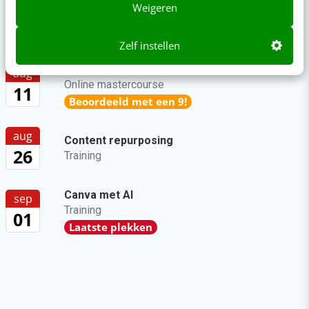
Weigeren
Agenda
Meer
Zelf instellen
SEO & GEO met AI
aug
Online mastercourse
11
Beoordeeld met een 9!
aug
Content repurposing
26
Training
Canva met AI
sep
Training
01
Laatste plekken