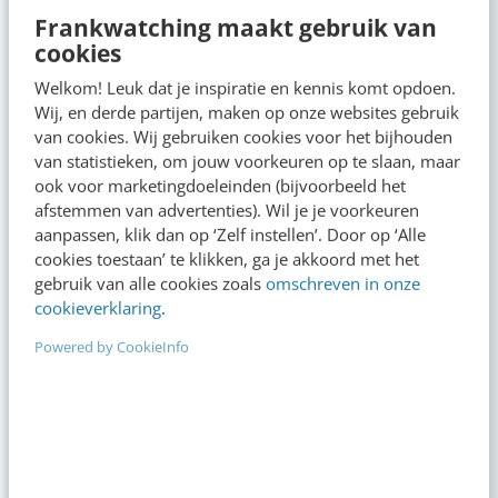
Frankwatching maakt gebruik van
cookies
“Bedrijven die stevig staan in hun waarden
komen deze geopolitieke storm het beste
Welkom! Leuk dat je inspiratie en kennis komt opdoen.
door” [podcast]
Wij, en derde partijen, maken op onze websites gebruik
13:00
·
3 min
·
van cookies. Wij gebruiken cookies voor het bijhouden
van statistieken, om jouw voorkeuren op te slaan, maar
ook voor marketingdoeleinden (bijvoorbeeld het
Zo bouw je een AI die het niet met je eens is
afstemmen van advertenties). Wil je je voorkeuren
[stappenplan]
aanpassen, klik dan op ‘Zelf instellen’. Door op ‘Alle
08:00
·
6 min
·
cookies toestaan’ te klikken, ga je akkoord met het
gebruik van alle cookies zoals
omschreven in onze
Denk je dat je positionering helder is? Doe de
cookieverklaring
.
managementtest
Powered by CookieInfo
gisteren
·
4 min
·
LinkedIn Ads is niet te duur, je biedt gewoon
te veel
gisteren
·
6 min
·