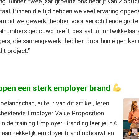
g. Binnen twee jaar groeide ons bedrijf van 2 opric
aal. Binnen die tijd hebben we veel ervaring opged
 omdat we gewerkt hebben voor verschillende grote
alnumbers gebouwd heeft, bestaat uit ontwikkelaar
ers, die samengewerkt hebben door hun eigen kenni
it project.”
ppen een sterk employer brand
oelandschap, auteur van dit artikel, leren
cheidende Employer Value Proposition
In de training Employer Branding leer je in 6
n aantrekkelijk employer brand opbouwt en