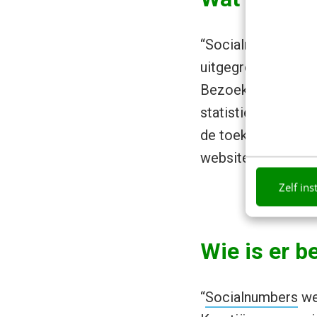
“Socialnumbers wer
uitgegroeid en bie
Bezoekers uit 100
statistieken van hu
de toekomst zoud
website tot beste s
Zelf ins
Wie is er b
“
Socialnumbers
we