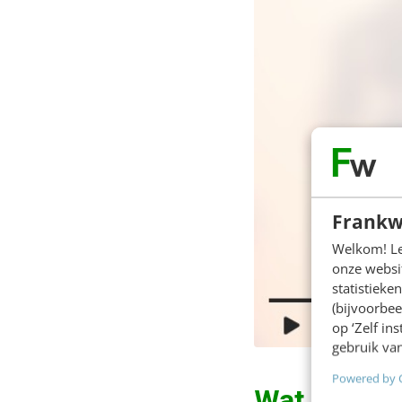
Frankw
Welkom! Leu
onze websit
statistiek
(bijvoorbee
op ‘Zelf in
gebruik van
Powered by 
Wat zijn de