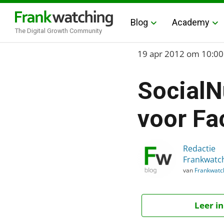
Blog
Academy
The Digital Growth Community
Home
19 apr 2012
om 10:00
›
SocialN
Blog
›
voor Fa
SocialNumbers: Statisti
Redactie
Frankwatc
van
Frankwatc
Leer in