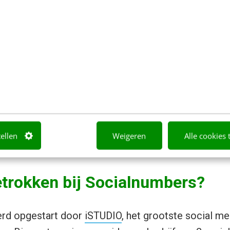
d oorspronkelijk gelanceerd in Kroatië, maar is si
dt nu statistieken voor Facebookpagina’s uit 44 lan
 verschillende landen bezoeken Socialnumbers elk
n pagina bij te houden en te vergelijken met die van 
en we graag met nog meer landen gaan samenwer
tatistiekentool voor social media uit te laten groei
tellen
Weigeren
Alle cookies 
etrokken bij Socialnumbers?
rd opgestart door
iSTUDIO
, het grootste social me