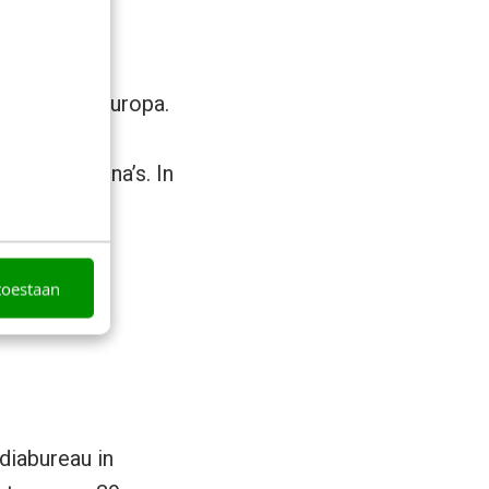
ndsdien ver
den binnen Europa.
e dag om de
andere pagina’s. In
ken om onze
en.”
toestaan
diabureau in