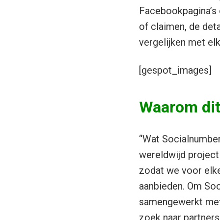
Facebookpagina’s o
of claimen, de deta
vergelijken met el
[gespot_images]
Waarom dit 
“Wat Socialnumbers
wereldwijd project
zodat we voor elke
aanbieden. Om Soc
samengewerkt met 1
zoek naar partners 