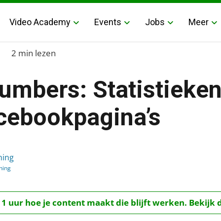
Video Academy
Events
Jobs
Meer
2 min lezen
umbers: Statistieken
cebookpagina’s
ekentool voor Facebookpagina’s
hing
hing
 1 uur hoe je content maakt die blijft werken. Bekijk 