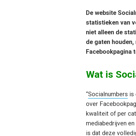
De website Socia
statistieken van 
niet alleen de sta
de gaten houden, 
Facebookpagina te
Wat is Soc
“
Socialnumbers
is 
over Facebookpagin
kwaliteit of per c
mediabedrijven en d
is dat deze volledi