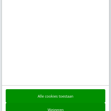
4 aug 2026
·
5 min
·
10x populair: verborgen parels in Copilot,
afhakende websitebezoekers & TikTok SEO
uitgelegd
3 aug 2026
·
5 min
·
Populair
Je ‘sterke merk’ overleeft geen kwartier met een
AI-agent
Zo ga je als marketeer aan de slag met Claude
Cowork
AI-labels: wanneer zijn ze verplicht, verstandig of
overbodig?
Alle cookies toestaan
Is jouw content doorvertelbaar? Doe de
buurvrouwtest
Weigeren