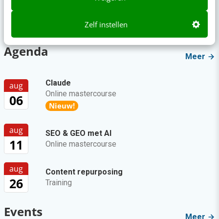
Zo zorg je dat kijkers niet wegscrollen bij je
Zelf instellen
YouTube Shorts
Agenda
Meer
Claude
aug
Online mastercourse
06
Nieuw!
aug
SEO & GEO met AI
11
Online mastercourse
aug
Content repurposing
26
Training
Events
Meer