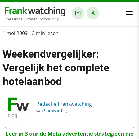
The Digital Growth Community
Home
1 mei 2009
2 min lezen
›
Weekendvergelijker:
Blog
›
Vergelijk het complete
Weekendvergelijker: Vergelijk het complete hotelaanbod
hotelaanbod
Redactie Frankwatching
van
Frankwatching
Leer in 3 uur de Meta-advertentie strategieën die