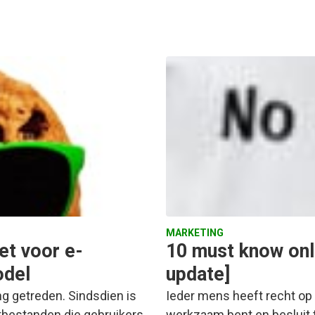
MARKETING
et voor e-
10 must know onl
odel
update]
ng getreden. Sindsdien is
Ieder mens heeft recht op v
stbestanden die gebruikers
werkzaam bent en besluit t