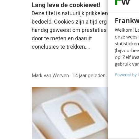
Lang leve de cookiewet!
De ni
gevol
Deze titel is natuurlijk prikkelend
Frankw
chat
bedoeld. Cookies zijn altijd erg
Sinds 
Welkom! Leu
handig geweest om prestaties
onze websit
cookie
door te meten en daaruit
statistiek
webmar
conclusies te trekken.…
(bijvoorbee
in het
op ‘Zelf in
gebruik van
Frank 
Powered by 
Mark van Werven
·
14 jaar geleden
14 jaar