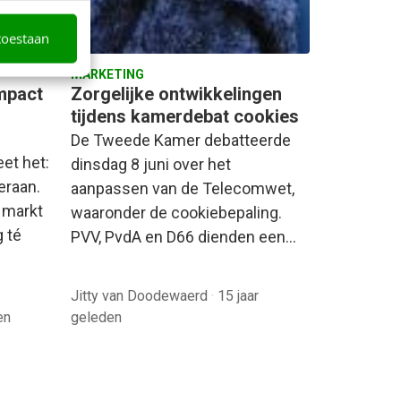
toestaan
MARKETING
mpact
Zorgelijke ontwikkelingen
tijdens kamerdebat cookies
De Tweede Kamer debatteerde
eet het:
dinsdag 8 juni over het
eraan.
aanpassen van de Telecomwet,
 markt
waaronder de cookiebepaling.
 té
PVV, PvdA en D66 dienden een…
Jitty van Doodewaerd
·
15 jaar
en
geleden