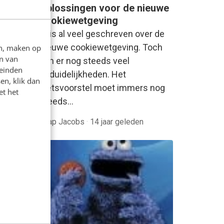
Oplossingen voor de nieuwe
n in
cookiewetgeving
Er is al veel geschreven over de
Na een
nieuwe cookiewetgeving. Toch
en, maken op
n van
er
zijn er nog steeds veel
leinden
Kamer
onduidelijkheden. Het
en, klik dan
d…
wetsvoorstel moet immers nog
et het
steeds…
Jaap Jacobs
·
14 jaar geleden