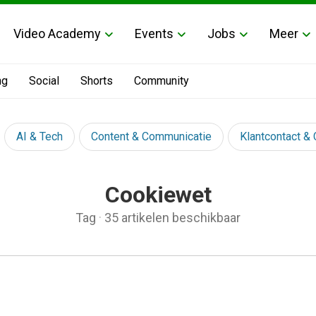
Video Academy
Events
Jobs
Meer
ng
Social
Shorts
Community
AI & Tech
Content & Communicatie
Klantcontact &
Cookiewet
Tag
·
35 artikelen beschikbaar