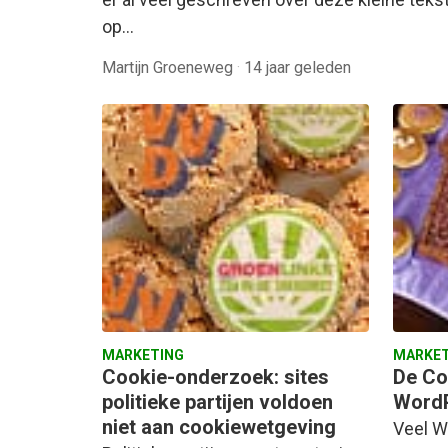
op…
Martijn Groeneweg
·
14 jaar geleden
MARKETING
MARKET
Cookie-onderzoek: sites
De Co
politieke partijen voldoen
WordP
niet aan cookiewetgeving
Veel W