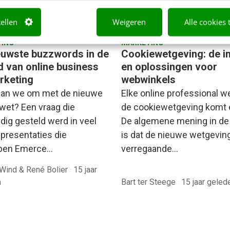
tellen
Weigeren
Alle cookies 
ING
MARKETING
euwste buzzwords in de
Cookiewetgeving: de i
d van online business
en oplossingen voor
rketing
webwinkels
an we om met de nieuwe
Elke online professional w
wet? Een vraag die
de cookiewetgeving komt 
dig gesteld werd in veel
De algemene mening in de
 presentaties die
is dat de nieuwe wetgeving
open Emerce…
verregaande…
Wind & René Bolier
·
15 jaar
n
Bart ter Steege
·
15 jaar geled