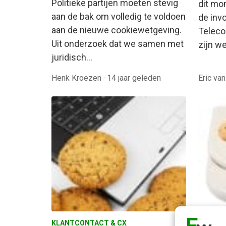
Politieke partijen moeten stevig
dit mo
aan de bak om volledig te voldoen
de inv
aan de nieuwe cookiewetgeving.
Teleco
Uit onderzoek dat we samen met
zijn we
juridisch…
Henk Kroezen
·
14 jaar geleden
Eric va
KLANTCONTACT & CX
MARKET