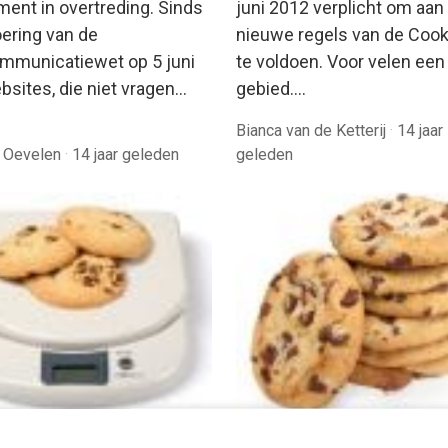
ment in overtreding. Sinds
juni 2012 verplicht om aan
oering van de
nieuwe regels van de Coo
mmunicatiewet op 5 juni
te voldoen. Voor velen een 
bsites, die niet vragen…
gebied.…
Bianca van de Ketterij
·
14 jaar
n Oevelen
·
14 jaar geleden
geleden
ING
MARKETING