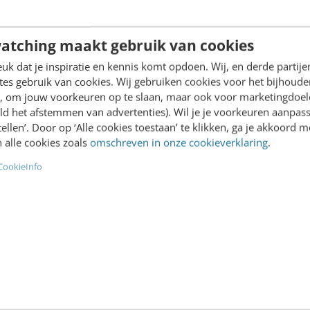
euwe cookiewet:
Eerste Kamer bepaalt:
gen voor proactieve
cookiewet treedt metee
atching maakt gebruik van cookies
werking
5 juni 2012 is de nieuwe
De kogel is door de kerk. 
k dat je inspiratie en kennis komt opdoen. Wij, en derde partij
es gebruik van cookies. Wij gebruiken cookies voor het bijhoude
wet een feit. Voor veel
intensief debat met Minist
en, om jouw voorkeuren op te slaan, maar ook voor marketingdoe
keteers is dit een doorn
Verhagen, ging de Eerste 
ld het afstemmen van advertenties). Wil je je voorkeuren aanpass
 oog: moet je…
gisteren, op 8 mei, akkoor
stellen’. Door op ‘Alle cookies toestaan’ te klikken, ga je akkoord m
 alle cookies zoals
omschreven in onze cookieverklaring
.
Leegstra & Wouter Dammers
·
Jitty van Doodewaerd
·
14 jaar
CookieInfo
 geleden
geleden