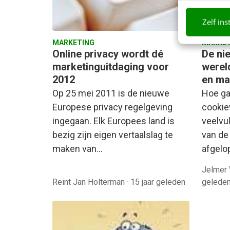
Zelf ins
MARKETING
MARKET
Online privacy wordt dé
De ni
marketinguitdaging voor
werel
2012
en ma
Op 25 mei 2011 is de nieuwe
Hoe ga
Europese privacy regelgeving
cookie
ingegaan. Elk Europees land is
veelvul
bezig zijn eigen vertaalslag te
van de
maken van…
afgel
Jelmer 
Reint Jan Holterman
·
15 jaar geleden
gelede