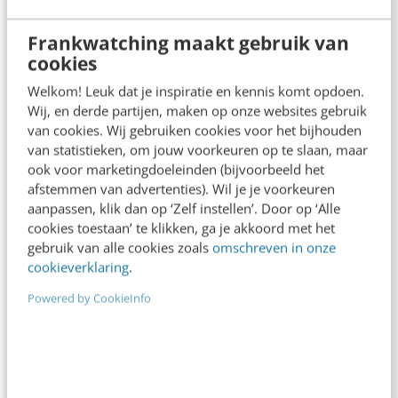
Wessel Jansen
·
12 jaar geleden
Frankwatching maakt gebruik van
cookies
Welkom! Leuk dat je inspiratie en kennis komt opdoen.
Wij, en derde partijen, maken op onze websites gebruik
van cookies. Wij gebruiken cookies voor het bijhouden
van statistieken, om jouw voorkeuren op te slaan, maar
ook voor marketingdoeleinden (bijvoorbeeld het
afstemmen van advertenties). Wil je je voorkeuren
aanpassen, klik dan op ‘Zelf instellen’. Door op ‘Alle
cookies toestaan’ te klikken, ga je akkoord met het
gebruik van alle cookies zoals
omschreven in onze
cookieverklaring
.
KLANTCONTACT & CX
Powered by CookieInfo
Sociaal intranet in de zorg: uitdagingen &
oplossingen
Mogen we zorggerelateerde gegevens verwerken
binnen een mobiele digitale werkomgeving in de