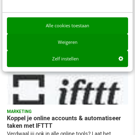
met mensen uit je eigen organisatie, de andere
keer met klanten en mensen vanuit…
Tom Olsthoorn
·
14 jaar geleden
Alle cookies toestaan
Weigeren
Zelf instellen
MARKETING
Koppel je online accounts & automatiseer
taken met IFTTT
Verdwaal jij ook in alle online tools? Laat het