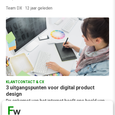
Team DX
·
12 jaar geleden
KLANTCONTACT & CX
3 uitgangspunten voor digital product
design
De opkomst van het internet heeft ons beeld van
een ‘product’ fundamenteel veranderd. Twitter is
een product, Dropbox is een product: ze…