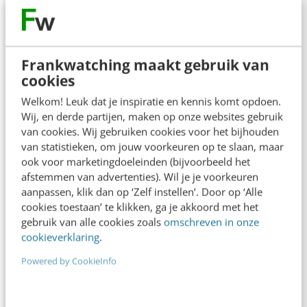
Frankwatching maakt gebruik van
cookies
Welkom! Leuk dat je inspiratie en kennis komt opdoen.
Wij, en derde partijen, maken op onze websites gebruik
van cookies. Wij gebruiken cookies voor het bijhouden
van statistieken, om jouw voorkeuren op te slaan, maar
ook voor marketingdoeleinden (bijvoorbeeld het
afstemmen van advertenties). Wil je je voorkeuren
aanpassen, klik dan op ‘Zelf instellen’. Door op ‘Alle
ONLINE MASTERCLASS
cookies toestaan’ te klikken, ga je akkoord met het
gebruik van alle cookies zoals
omschreven in onze
De nieuwe SEO- & GEO-
cookieverklaring
.
spelregels
Powered by CookieInfo
In 2,5 uur van Google-first naar AI-first: zo wordt je
content beter gevonden. Schrijf je in en bekijk
direct.