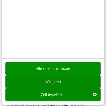
Meer weten
MARKETING
Een lijstje met lijstjes
[[image:lists.jpg::right:1]]In de afgelopen week zijn
er verschillende artikelen verschenen waarin
allerlei toepassingen met elkaar vergeleken
werden, in het bijzonder: music download
services,…
Alle cookies toestaan
Frank Janssen
·
20 jaar geleden
Weigeren
KLANTCONTACT & CX
Linkdossier: Instant Messaging en
Zelf instellen
Conferencing
[[image:conferencing.jpg::left:0]]Binnen de