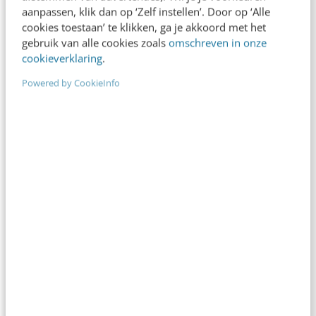
Einde in zicht voor Nederlandse uitgevers
aanpassen, klik dan op ‘Zelf instellen’. Door op ‘Alle
cookies toestaan’ te klikken, ga je akkoord met het
Het einde voor Nederlandse uitgevers nadert. Over
gebruik van alle cookies zoals
omschreven in onze
een paar jaar zullen er nog maar een paar
cookieverklaring
.
Nederlandse uitgevers zijn, het merendeel zal…
Powered by CookieInfo
Bas Vermond
·
16 jaar geleden
MARKETING