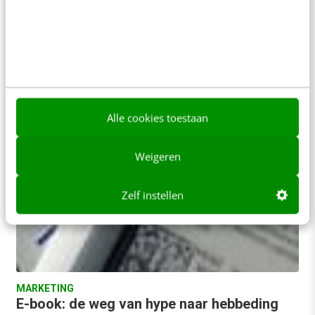
Ouderwets of nieuwerwets computeren?
Het is wel even slikken en schrikken voor iedereen
die zichzelf een ervaren computergebruiker
noemt. Maar als je er wat langer over…
Jacqueline Fackeldey
·
16 jaar geleden
Alle cookies toestaan
Weigeren
Zelf instellen
MARKETING
E-book: de weg van hype naar hebbeding