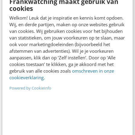
Frankwatching maakt gebruik van
Het nieuwe werken in 2021: de creatieve
cookies
kracht van het kantoor
Welkom! Leuk dat je inspiratie en kennis komt opdoen.
Thuiswerken is weliswaar heel effectief, maar het
Wij, en derde partijen, maken op onze websites gebruik
slaat de creativiteit plat en maakt een einde aan
van cookies. Wij gebruiken cookies voor het bijhouden
toevallige ontmoetingen. Het goede nieuws is…
van statistieken, om jouw voorkeuren op te slaan, maar
ook voor marketingdoeleinden (bijvoorbeeld het
Vincent Mirck
·
6 jaar geleden
afstemmen van advertenties). Wil je je voorkeuren
aanpassen, klik dan op ‘Zelf instellen’. Door op ‘Alle
cookies toestaan’ te klikken, ga je akkoord met het
gebruik van alle cookies zoals
omschreven in onze
cookieverklaring
.
Powered by CookieInfo
MARKETING
De digitale werkplek: een project zonder
einde
Iedere medewerker heeft recht op een digitale
werkplek die hen ondersteunt in het excelleren