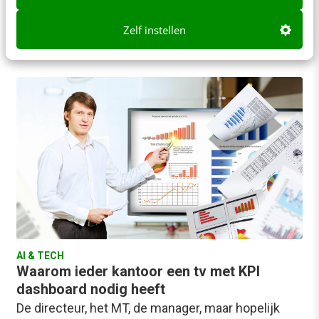
Texas (USA), heeft een bedrijf neergezet om
jaloers op te zijn. Tenminste, dat zou je…
Zelf instellen
Sandra van Heeswijk
·
12 jaar geleden
AI & TECH
Waarom ieder kantoor een tv met KPI
dashboard nodig heeft
De directeur, het MT, de manager, maar hopelijk