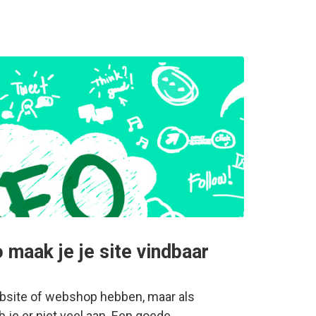
 maak je je site vindbaar
bsite of webshop hebben, maar als
 je er niet veel aan. Een goede…