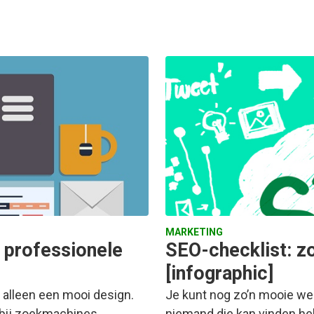
MARKETING
 professionele
SEO-checklist: zo
[infographic]
 alleen een mooi design.
Je kunt nog zo’n mooie we
 bij zoekmachines…
niemand die kan vinden heb