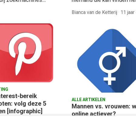
Bianca van de Ketterij
·
11 jaar
ING
nterest-bereik
ALLE ARTIKELEN
oten: volg deze 5
Mannen vs. vrouwen: wi
en [infographic]
online actiever?
ntal trendwatchers weten
[infographic]
er. Pinterest is hét
Begin deze week verschee
ngplatform dat je dit jaar