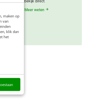
bekijk direct.
jkt dat
Meer weten
er
en, maken op
er
n van
leinden
en, klik dan
et het
toestaan