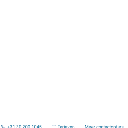
+31 30 200 1045
Tarieven
Meer contactopties