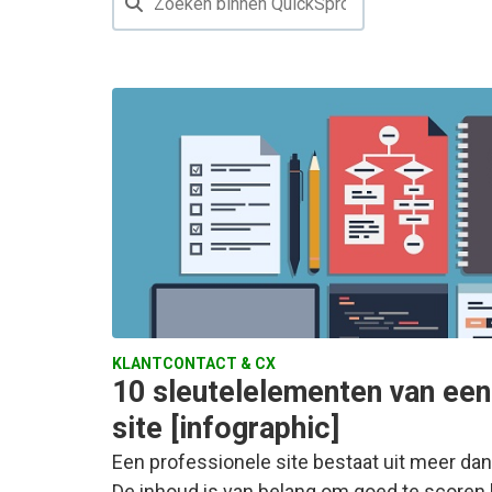
KLANTCONTACT & CX
10 sleutelelementen van een
site [infographic]
Een professionele site bestaat uit meer dan
De inhoud is van belang om goed te scoren