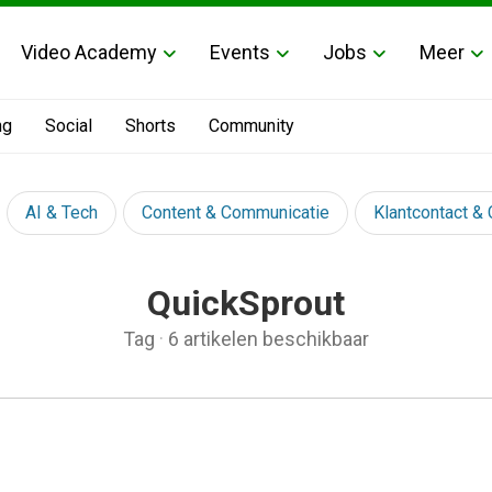
Video Academy
Events
Jobs
Meer
ng
Social
Shorts
Community
AI & Tech
Content & Communicatie
Klantcontact &
QuickSprout
Tag
·
6 artikelen beschikbaar