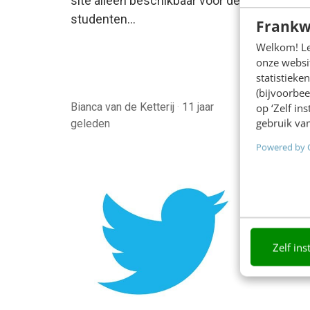
site alleen beschikbaar voor de
niet li
studenten…
Frankw
Maandel
Welkom! Leu
onze websit
statistiek
(bijvoorbee
Bianca van de Ketterij
·
11 jaar
Bianca 
op ‘Zelf in
gebruik van
geleden
gelede
Powered by 
Zelf ins