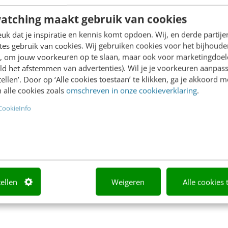
Nationale Social Media
nks mag laten liggen.
Onderzoek 2015. Daaruit bli
atching maakt gebruik van cookies
ijks stijgt het aantal…
Instagram en Pinterest me
k dat je inspiratie en kennis komt opdoen. Wij, en derde partij
terrein winnen, Twitter me
es gebruik van cookies. Wij gebruiken cookies voor het bijhoude
en, om jouw voorkeuren op te slaan, maar ook voor marketingdoe
Nederlandse…
ld het afstemmen van advertenties). Wil je je voorkeuren aanpass
van de Ketterij
·
11 jaar
Bianca van de Ketterij
·
12 jaar
stellen’. Door op ‘Alle cookies toestaan’ te klikken, ga je akkoord m
 alle cookies zoals
omschreven in onze cookieverklaring
.
n
geleden
CookieInfo
tellen
Weigeren
Alle cookies 