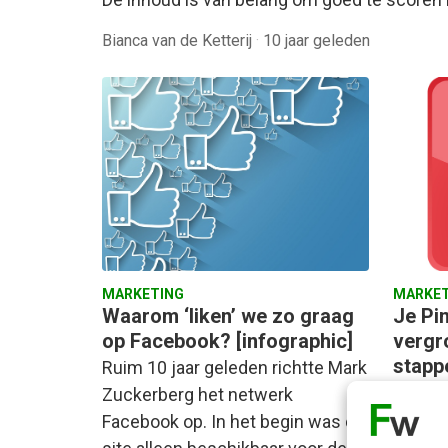
Bianca van de Ketterij
·
10 jaar geleden
MARKETING
MARKET
Waarom ‘liken’ we zo graag
Je Pi
op Facebook? [infographic]
vergr
stapp
Ruim 10 jaar geleden richtte Mark
Een aa
Zuckerberg het netwerk
het zek
Facebook op. In het begin was de
marketi