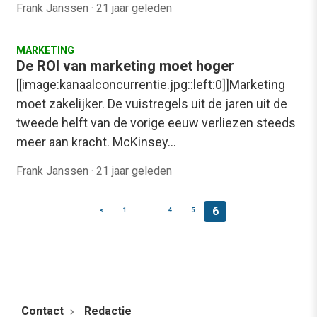
Frank Janssen
·
21 jaar geleden
MARKETING
De ROI van marketing moet hoger
[[image:kanaalconcurrentie.jpg::left:0]]Marketing
moet zakelijker. De vuistregels uit de jaren uit de
tweede helft van de vorige eeuw verliezen steeds
meer aan kracht. McKinsey…
Frank Janssen
·
21 jaar geleden
6
<
1
…
4
5
Contact
Redactie