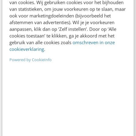
van cookies. Wij gebruiken cookies voor het bijhouden
Gisteren bezochten Menno Braakman en ik het
van statistieken, om jouw voorkeuren op te slaan, maar
Corporate Social Networking Forum in London. De
ook voor marketingdoeleinden (bijvoorbeeld het
afstemmen van advertenties). Wil je je voorkeuren
eerste keynote was van Suraj Kika, CEO van Jadu,…
aanpassen, klik dan op ‘Zelf instellen’. Door op ‘Alle
Thijs Sprangers
·
17 jaar geleden
cookies toestaan’ te klikken, ga je akkoord met het
gebruik van alle cookies zoals
omschreven in onze
cookieverklaring
.
Powered by CookieInfo
MARKETING
5 Tips om je Affiliate programma te