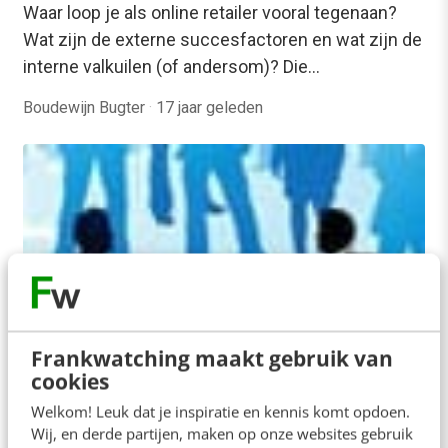
Waar loop je als online retailer vooral tegenaan?
Wat zijn de externe succesfactoren en wat zijn de
interne valkuilen (of andersom)? Die…
Boudewijn Bugter
·
17 jaar geleden
Frankwatching maakt gebruik van
cookies
AI & TECH
Welkom! Leuk dat je inspiratie en kennis komt opdoen.
Take away CSNForum London: Jadu
Wij, en derde partijen, maken op onze websites gebruik
integreert Twitter in CMS