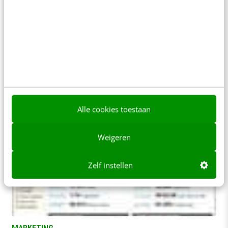
Business case voor de corporate website
Bij de meeste corporate website projecten
ontbreekt een gedegen business case.
Organisaties vinden het lastig om de baten van
online corporate communicatie…
Robert Jan van Nouhuys
·
17 jaar geleden
Alle cookies toestaan
Weigeren
Zelf instellen