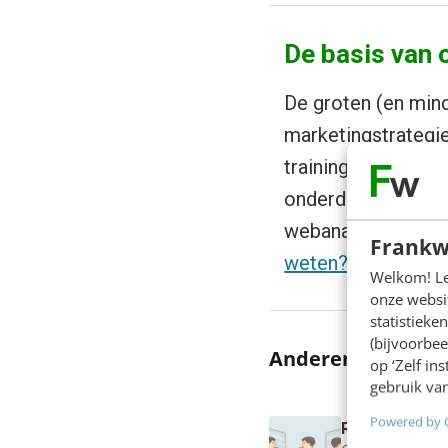
De basis van o
De groten (en mind
marketingstrategie
training Online ma
onderdelen van dig
webanalytics. En v
Frankw
weten?
Welkom! Leu
onze websit
statistiek
(bijvoorbee
Anderen lezen oo
op ‘Zelf in
gebruik van
Powered by 
Reflecteer me