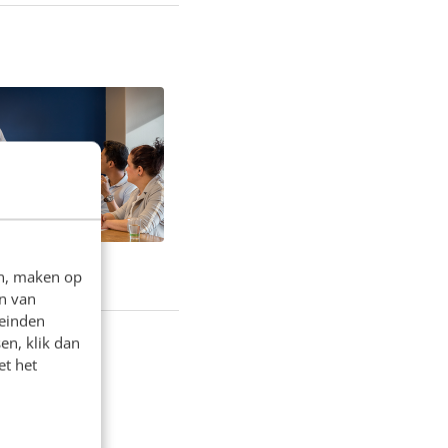
en, maken op
n van
leinden
en, klik dan
et het