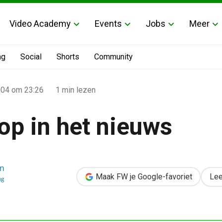
Video Academy
Events
Jobs
Meer
ng
Social
Shorts
Community
004
om 23:26
1 min lezen
op in het nieuws
en
Maak FW je Google-favoriet
Lee
ng