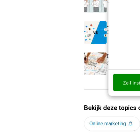
3 min
·
Kim Po
Je merk ople
5 min
·
Danny 
Denk je dat j
4 min
·
Richar
Zelf ins
Bekijk deze topics 
Online marketing