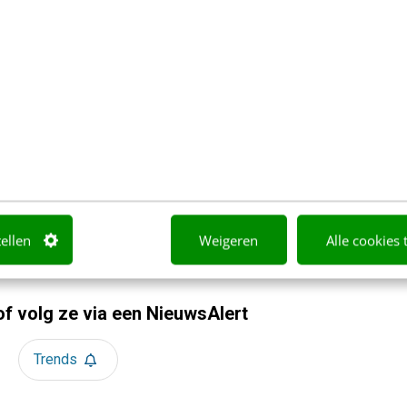
t
veren? Waarom een PDF niet meer genoeg is
Verroen
e positionering helder is? Doe de managementtest
d Poolman
tellen
Weigeren
Alle cookies 
of volg ze via een NieuwsAlert
Trends