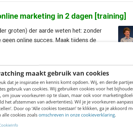
nline marketing in 2 dagen [training]
er groten) der aarde weten het: zonder
 geen online succes. Maak tijdens de
rketing (basis) kennis met de belangrijkste
ital marketing: van social media tot
an e-mailmarketing tot adverteren.
Meer
atching maakt gebruik van cookies
k dat je inspiratie en kennis komt opdoen. Wij, en derde partij
es gebruik van cookies. Wij gebruiken cookies voor het bijhoude
en, om jouw voorkeuren op te slaan, maar ook voor marketingdoe
ld het afstemmen van advertenties). Wil je je voorkeuren aanpass
k
stellen’. Door op ‘Alle cookies toestaan’ te klikken, ga je akkoord m
 alle cookies zoals
omschreven in onze cookieverklaring
.
CookieInfo
t AI: 5 vragen die je een betere marketeer maken