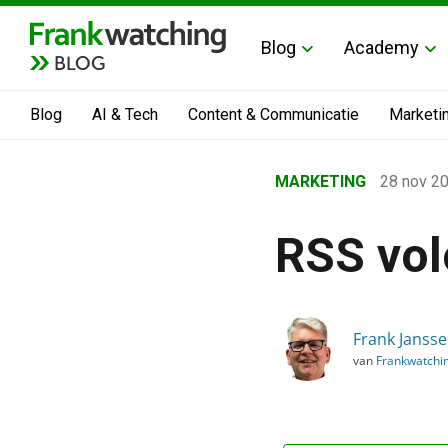
Blog
Academy
BLOG
Blog
AI & Tech
Content & Communicatie
Marketi
Home
MARKETING
28 nov 2
›
Blog
RSS vol
›
Marketing
›
Frank Janss
RSS volop in het nieuws
van
Frankwatchi