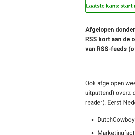
Laatste kans: star
Afgelopen donder
RSS kort aan de o
van RSS-feeds (of
Ook afgelopen week
uitputtend) overzi
reader). Eerst Ned
DutchCowboys
Marketingfact