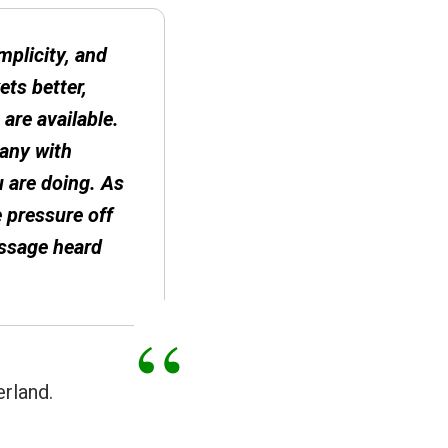
mplicity, and
ets better,
are available.
any with
u are doing. As
 pressure off
essage heard
rland.