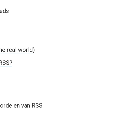
eeds
he real world
)
 RSS?
oordelen van RSS