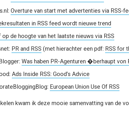
s.nl:
Overture van start met advertenties via RSS-f
kresultaten in RSS feed wordt nieuwe trend
jf op de hoogte van het laatste nieuws via RSS
snet:
PR and RSS
(met hierachter een pdf:
RSS for t
 Blogger:
Was haben PR-Agenturen �berhaupt von
Good:
Ads Inside RSS: Good’s Advice
orateBloggingBlog:
European Union Use Of RSS
rtikelen kwam ik deze mooie samenvatting van de v