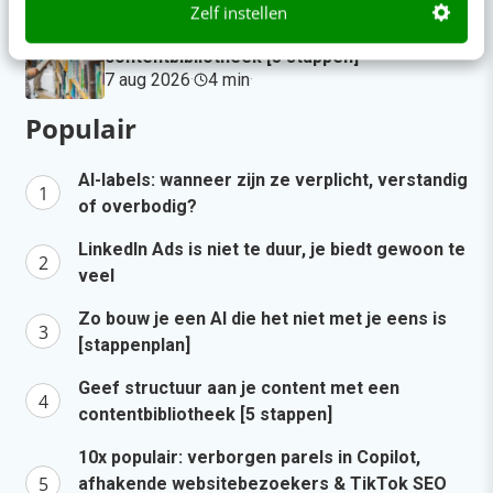
Zelf instellen
Geef structuur aan je content met een
contentbibliotheek [5 stappen]
7 aug 2026
·
4 min
·
Populair
AI-labels: wanneer zijn ze verplicht, verstandig
of overbodig?
LinkedIn Ads is niet te duur, je biedt gewoon te
veel
Zo bouw je een AI die het niet met je eens is
[stappenplan]
Geef structuur aan je content met een
contentbibliotheek [5 stappen]
10x populair: verborgen parels in Copilot,
afhakende websitebezoekers & TikTok SEO