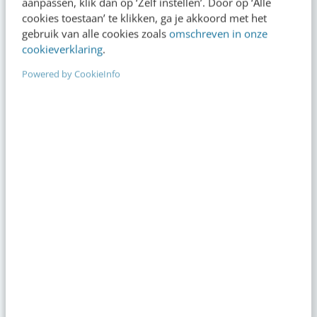
aanpassen, klik dan op ‘Zelf instellen’. Door op ‘Alle
cookies toestaan’ te klikken, ga je akkoord met het
gebruik van alle cookies zoals
omschreven in onze
cookieverklaring
.
Powered by CookieInfo
Social media & AI
Napkin AI: de tool 
omzet naar ijzerst
Op zoek naar nog meer
kennis?
Actueel