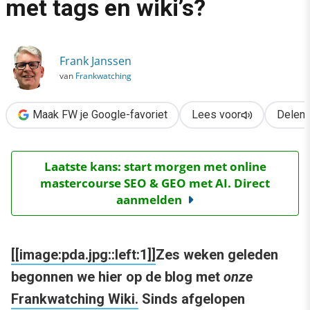
met tags en wiki’s?
›
Wat moet een marketeer met tags en wiki’s?
Frank Janssen
van
Frankwatching
Maak FW je Google-favoriet
Lees voor
Delen
Laatste kans: start morgen met online
mastercourse SEO & GEO met AI. Direct
aanmelden
[[image:pda.jpg::left:1]]
Zes weken geleden
begonnen we hier op de blog met
onze
Frankwatching Wiki.
Sinds afgelopen