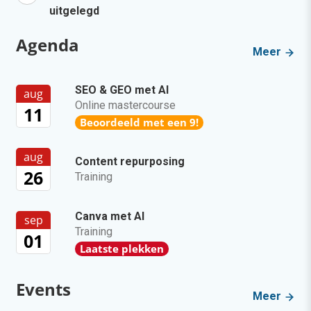
uitgelegd
Agenda
Meer
SEO & GEO met AI
aug
Online mastercourse
11
Beoordeeld met een 9!
aug
Content repurposing
26
Training
Canva met AI
sep
Training
01
Laatste plekken
Events
Meer