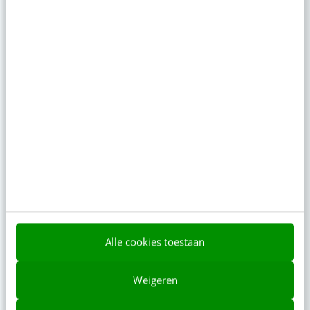
Van Jutta Leerdam tot Ye: waarom juist
deze 7 verhalen de media beheersten
08:00
·
6 min
·
Het meest vergeten hoofdstuk van je
brandbook (en waarom het juist nu
belangrijk is)
gisteren
·
5 min
·
Reflecteer met AI: 5 vragen die je een
betere marketeer maken
8 aug 2026
·
3 min
·
Alle cookies toestaan
Je merk opleveren? Waarom een PDF niet
meer genoeg is
Weigeren
7 aug 2026
·
5 min
·