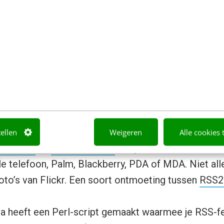
le nieuwsbronnen het toestaan, dan kun je hun nieuw
S-conversie tools als
Feedjumbler.com
,
FeedDiges
om
,
Feed2js
,
RSSmix.com
,
RSS-to-Javascript.com
co.uk
kun je een HTML- of JavaScript-versie maken
opneemt. Anders gezegd: je kunt zo automatisch het
e eigen weblog tonen.
 je mobiele telefoon
tellen
Weigeren
Alle cookies 
eds.com
en
Litefeeds.com
kun je elke RSS-feed om
le telefoon, Palm, Blackberry, PDA of MDA. Niet al
oto’s van Flickr. Een soort ontmoeting tussen
RSS2
a heeft een Perl-script gemaakt waarmee je RSS-f