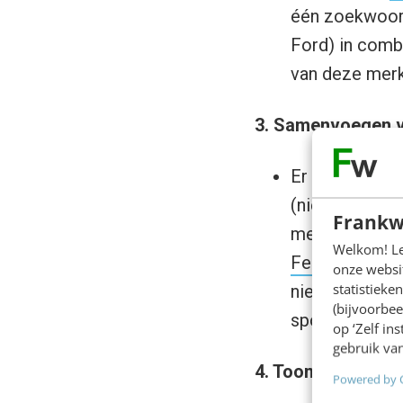
één zoekwoord
Ford) in combi
van deze merke
3. Samenvoegen v
Er zijn speci
(nieuws-)bron
Frankw
met
RSSmix.
Welkom! Leu
FeedShake
e
onze websit
statistiek
nieuwe feed en 
(bijvoorbee
sportnieuws..
op ‘Zelf in
gebruik van
4. Toon nieuws va
Powered by 