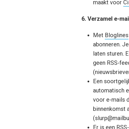
maakt voor
Ci
6. Verzamel e-mai
Met
Bloglines
abonneren. Je
laten sturen. 
geen RSS-feed
(nieuwsbrieven
Een soortgelij
automatisch e
voor e-mails d
binnenkomst a
(
slurp@mailbu
Er is een RSS