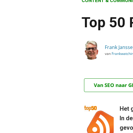
CONTENT & COMMUNI
›
Blog
Top 50 R
›
Content & Communicatie
›
Frank Janss
Top 50 RSS in de praktijk
van
Frankwatchi
Van SEO naar GE
Het 
In de
gevo