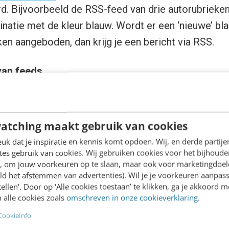
. Bijvoorbeeld de RSS-feed van drie autorubrieken 
natie met de kleur blauw. Wordt er een ‘nieuwe’ bl
n aangeboden, dan krijg je een bericht via RSS.
an feeds
ale RSS-aggregatietools waarmee je RSS-feeds van 
nen kunt samenvoegen tot één nieuwe RSS-feed. Da
atching maakt gebruik van cookies
com
,
Feedjumbler.com
,
Feedcombine.co.uk
,
Blogdi
k dat je inspiratie en kennis komt opdoen. Wij, en derde partij
n
FeedDigest
. Voeg de sportfeeds van de kranten s
es gebruik van cookies. Wij gebruiken cookies voor het bijhoude
en, om jouw voorkeuren op te slaan, maar ook voor marketingdoe
je krijgt altijd als eerste het laatste sportnieuws en
ld het afstemmen van advertenties). Wil je je voorkeuren aanpass
stellen’. Door op ‘Alle cookies toestaan’ te klikken, ga je akkoord m
 alle cookies zoals
omschreven in onze cookieverklaring
.
n anderen op je eigen website
CookieInfo