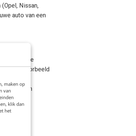
(Opel, Nissan,
auwe auto van een
verschillende
t kan bijvoorbeeld
gger Groups
,
en, maken op
amen tot een
n van
leinden
 al het
en, klik dan
et het