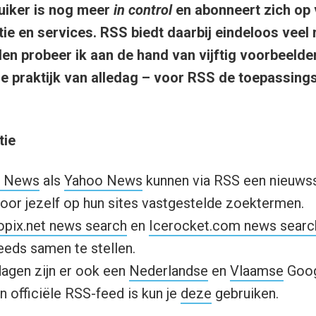
uiker is nog meer
in control
en abonneert zich op 
ie en services. RSS biedt daarbij eindeloos veel 
len probeer ik aan de hand van vijftig voorbeelden
e praktijk van alledag – voor RSS de toepassin
tie
e News
als
Yahoo News
kunnen via RSS een nieuwss
door jezelf op hun sites vastgestelde zoektermen.
opix.net news search
en
Icerocket.com news searc
eeds samen te stellen.
dagen zijn er ook een
Nederlandse
en
Vlaamse
Goog
n officiële RSS-feed is kun je
deze
gebruiken.