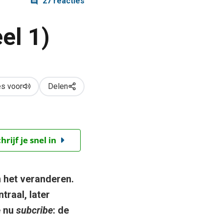
27 reacties
el 1)
s voor
Delen
ijf je snel in
 het veranderen.
traal, later
e nu
subcribe
: de