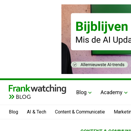
Blog
Academy
BLOG
Blog
AI & Tech
Content & Communicatie
Marketi
Home