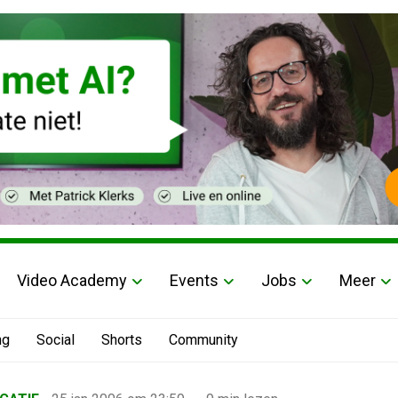
Video Academy
Events
Jobs
Meer
ng
Social
Shorts
Community