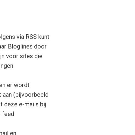
lgens via RSS kunt
aar Bloglines door
jn voor sites die
ingen
en er wordt
 aan (bijvoorbeeld
t deze e-mails bij
e feed
ail
en