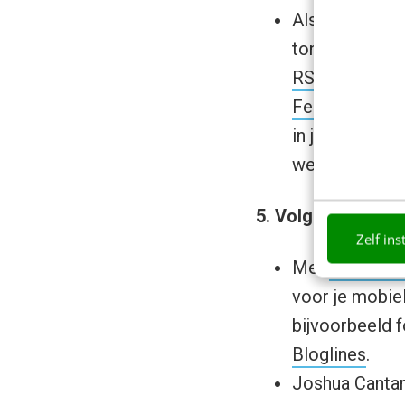
Als de origine
tonen. Met RS
RSS2HTML.c
Feedcombine.
in je pagina 
websites op j
5. Volg nieuws op
Zelf ins
Met
PhoneFe
voor je mobie
bijvoorbeeld f
Bloglines
.
Joshua Cantar