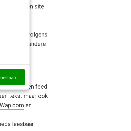
s op je eigen site
t
,
en
 die je vervolgens
 nieuws van andere
toestaan
zetten in een feed
leen tekst maar ook
Wap.com
en
eeds leesbaar