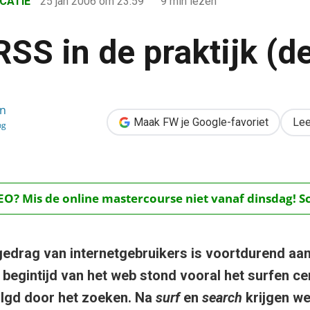
CATIE
25 jan 2006
om 23:59
9 min lezen
SS in de praktijk (de
en
 (deel 1)
Maak FW je Google-favoriet
Lee
ng
O? Mis de online mastercourse niet vanaf dinsdag! Schr
gedrag van internetgebruikers is voortdurend aan
 begintijd van het web stond vooral het surfen cen
lgd door het zoeken. Na
surf
en
search
krijgen w