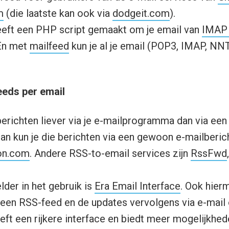
m
(die laatste kan ook via
dodgeit.com
).
eft een PHP script gemaakt om je email van
IMAP 
En met
mailfeed
kun je al je email (POP3, IMAP, NN
eeds per email
berichten liever via je e-mailprogramma dan via ee
dan kun je die berichten via een gewoon e-mailberic
on.com
. Andere RSS-to-email services zijn
RssFwd
der in het gebruik is
Era Email Interface
. Ook hierm
een RSS-feed en de updates vervolgens via e-mail
eft een rijkere interface en biedt meer mogelijkhe