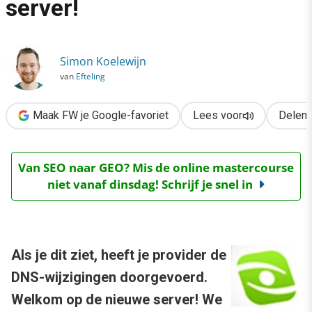
server!
›
Welkom op de nieuwe server!
Simon Koelewijn
van
Efteling
Maak FW je Google-favoriet
Lees voor
Delen
Van SEO naar GEO? Mis de online mastercourse
niet vanaf dinsdag! Schrijf je snel in
Als je dit ziet, heeft je provider de
DNS-wijzigingen doorgevoerd.
Welkom op de nieuwe server! We