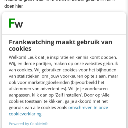
doen hier.
reply
Reageren
Frankwatching maakt gebruik van
Simon Koelewijn
Auteur
cookies
16/12/2006 om 21:20
Welkom! Leuk dat je inspiratie en kennis komt opdoen.
Die discussie was niet vijandig hoor.
Tekst is af en toe
Wij, en derde partijen, maken op onze websites gebruik
heel misleidend als het om sfeer en emotie gaat achter de
van cookies. Wij gebruiken cookies voor het bijhouden
tekst.
van statistieken, om jouw voorkeuren op te slaan, maar
ook voor marketingdoeleinden (bijvoorbeeld het
Anyway, ik baal er wel van dat ik het absoluut niet kan
afstemmen van advertenties). Wil je je voorkeuren
reproduceren hier, in welke browser dan ook. Voor de
aanpassen, klik dan op ‘Zelf instellen’. Door op ‘Alle
duidelijkheid: het probleem komt nu dus voor in zowel
cookies toestaan’ te klikken, ga je akkoord met het
Firefox 2.0 als Internet Explorer 7?
gebruik van alle cookies zoals
omschreven in onze
cookieverklaring
.
Overigens is het font wel iets groter in de middenkolom als
in de buitenste, maar zo extreem als in het screenshot van
Powered by CookieInfo
Erik is inderdaad niet de bedoeling. Maareh…