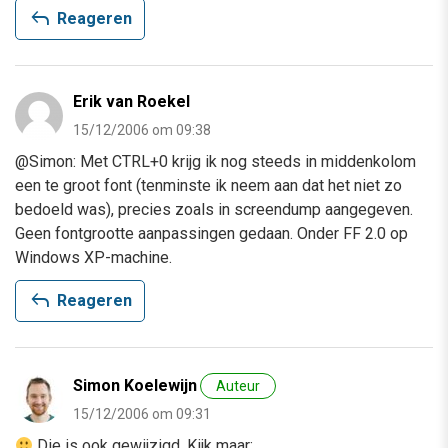
reply
Reageren
Erik van Roekel
15/12/2006 om 09:38
@Simon: Met CTRL+0 krijg ik nog steeds in middenkolom
een te groot font (tenminste ik neem aan dat het niet zo
bedoeld was), precies zoals in screendump aangegeven.
Geen fontgrootte aanpassingen gedaan. Onder FF 2.0 op
Windows XP-machine.
reply
Reageren
Simon Koelewijn
Auteur
15/12/2006 om 09:31
Die is ook gewijzigd. Kijk maar: