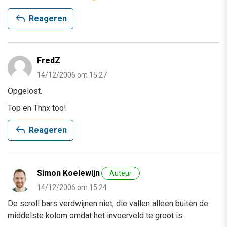
reply
Reageren
FredZ
14/12/2006 om 15:27
Opgelost.
Top en Thnx too!
reply
Reageren
Simon Koelewijn
Auteur
14/12/2006 om 15:24
De scroll bars verdwijnen niet, die vallen alleen buiten de
middelste kolom omdat het invoerveld te groot is.