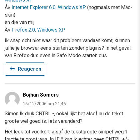
Â»
Internet Explorer 6.0, Windows XP
(nogmaals met Mac-
skin)
en die van mij
Â»
Firefox 2.0, Windows XP
Ik snap echt niet waar dit probleem vandaan komt, kunnen
jullie je browser eens starten zonder plugins? In het geval
van Firefox dus even in Safe Mode starten dus.
reply
Reageren
Bojhan Somers
16/12/2006 om 21:46
Simon Ik druk CNTRL -, ookal lijkt het alsof nu de tekst
groote wel goed is. Iets veranderd?
Het leek tot voorkort, alsof de tekstgroote simpel weg 1
fractie te groot was. In IE 6 kan ik echter geen CNTRL +/-