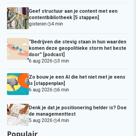
Geef structuur aan je content met een
contentbibliotheek [5 stappen]
gisteren
·
4 min
·
“Bedrijven die stevig staan in hun waarden
komen deze geopolitieke storm het beste
door” [podcast]
6 aug 2026
·
3 min
·
Zo bouw je een AI die het niet met je eens
is [stappenplan]
6 aug 2026
·
6 min
·
Denk je dat je positionering helder is? Doe
de managementtest
5 aug 2026
·
4 min
·
Populair