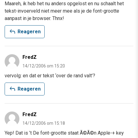
Maareh, ik heb het nu anders opgelost en nu schaalt het
tekst-invoerveld niet meer mee als je de font-grootte
aanpast in je browser. Thnx!
reply
Reageren
FredZ
14/12/2006 om 15:20
vervolg: en dat er tekst ‘over de rand valt’?
reply
Reageren
FredZ
14/12/2006 om 15:18
Yep! Dat is ’t De font-grootte staat Ã©Ã©n Apple-+ key