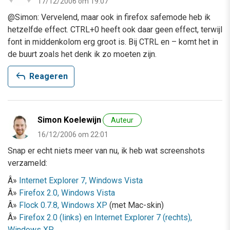
17/12/2006 om 19:07
@Simon: Vervelend, maar ook in firefox safemode heb ik
hetzelfde effect. CTRL+0 heeft ook daar geen effect, terwijl
font in middenkolom erg groot is. Bij CTRL en – komt het in
de buurt zoals het denk ik zo moeten zijn.
reply
Reageren
Simon Koelewijn
Auteur
16/12/2006 om 22:01
Snap er echt niets meer van nu, ik heb wat screenshots
verzameld:
Â»
Internet Explorer 7, Windows Vista
Â»
Firefox 2.0, Windows Vista
Â»
Flock 0.7.8, Windows XP
(met Mac-skin)
Â»
Firefox 2.0 (links) en Internet Explorer 7 (rechts),
Windows XP