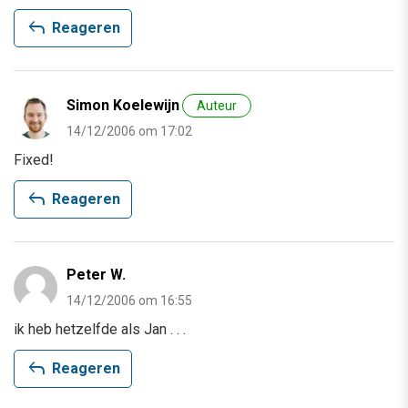
reply
Reageren
Simon Koelewijn
Auteur
14/12/2006 om 17:02
Fixed!
reply
Reageren
Peter W.
14/12/2006 om 16:55
ik heb hetzelfde als Jan . . .
reply
Reageren