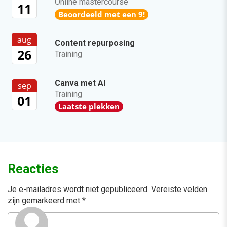
Online mastercourse
11
Beoordeeld met een 9!
aug
Content repurposing
26
Training
Canva met AI
sep
Training
01
Laatste plekken
Reacties
Je e-mailadres wordt niet gepubliceerd.
Vereiste velden
zijn gemarkeerd met
*