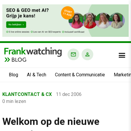
BLOG
Blog
AI & Tech
Content & Communicatie
Marketi
Home
KLANTCONTACT & CX
11 dec 2006
›
0 min lezen
Blog
›
Welkom op de nieuwe
Klantcontact & CX