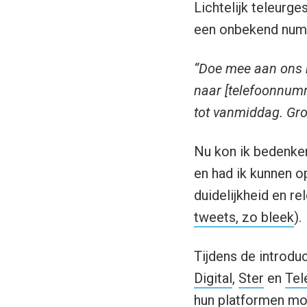
Lichtelijk teleurg
een onbekend num
“Doe mee aan ons
naar [telefoonnumm
tot vanmiddag. Gro
Nu kon ik bedenke
en had ik kunnen 
duidelijkheid en r
tweets, zo bleek
).
Tijdens de introdu
Digital
,
Ster
en
Tel
hun platformen mo