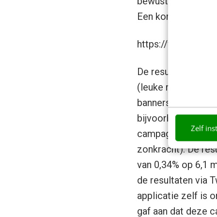
bewust te maken (a
Een korte uiteenze
https://www.yout
De resultaten van 
(leuke relevante t
banners en hun eff
bijvoorbeeld toege
Zelf ins
campagne, bij act
zonkracht). De re
van 0,34% op 6,1 m
de resultaten via T
applicatie zelf is
gaf aan dat deze 