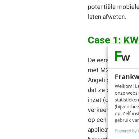
potentiële mobiele
laten afweten.
Case 1: KW
De eerste case we
met M2Media en KW
Frankw
Angeli gaf aan dat
Welkom! Leu
dat ze op de krit
onze websit
inzet (door midde
statistiek
(bijvoorbee
verkeer voor een 
op ‘Zelf in
op een gepersonali
gebruik van
applicatie (
zie uit
Powered by 