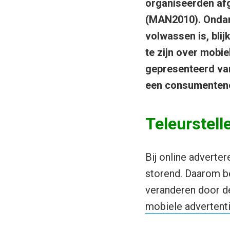
organiseerden af
(MAN2010). Ondank
volwassen is, bli
te zijn over mobi
gepresenteerd va
een consumenteno
Teleurstel
Bij online adverter
storend. Daarom b
veranderen door d
mobiele advertent