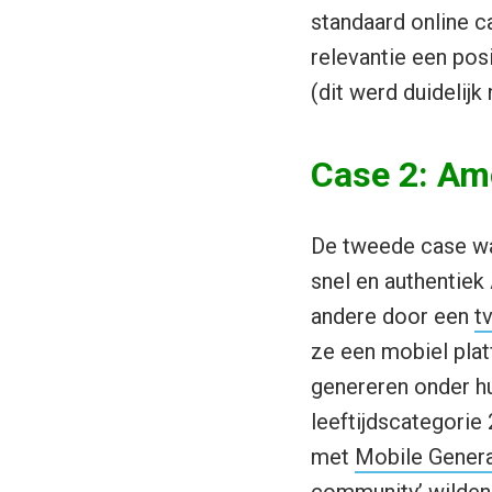
standaard online 
relevantie een po
(dit werd duidelij
Case 2: Am
De tweede case was
snel en authentiek
andere door een
t
ze een mobiel pla
genereren onder h
leeftijdscategori
met
Mobile Genera