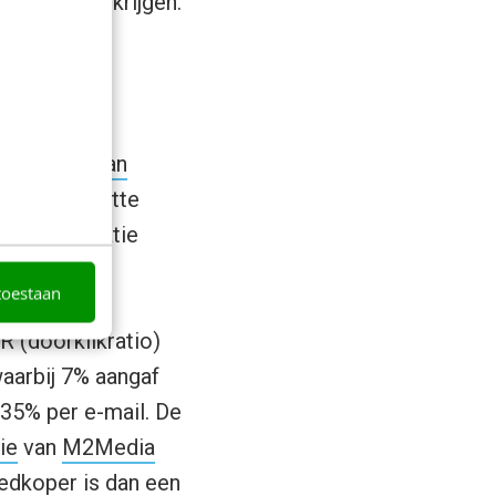
ing te verkrijgen.
n een
QR scan
n
. De ingezette
 optimalisatie
tie van de
toestaan
 met hoge
 (doorklikratio)
waarbij 7% aangaf
 35% per e-mail. De
ie
van
M2Media
edkoper is dan een