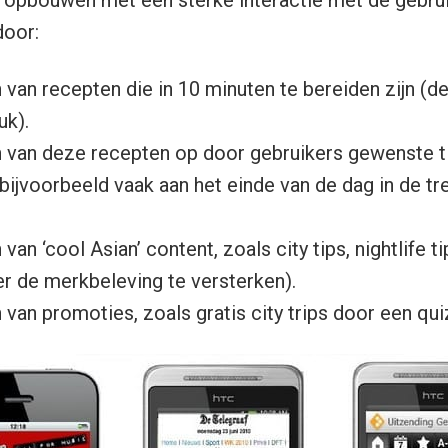
 opbouwen met een sterke interactie met de gebru
door:
van recepten die in 10 minuten te bereiden zijn (d
uk).
 van deze recepten op door gebruikers gewenste ti
bijvoorbeeld vaak aan het einde van de dag in de tr
van ‘cool Asian’ content, zoals city tips, nightlife t
r de merkbeleving te versterken).
van promoties, zoals gratis city trips door een qui