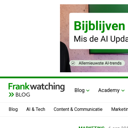
Blog
Academy
BLOG
Blog
AI & Tech
Content & Communicatie
Marketi
Home