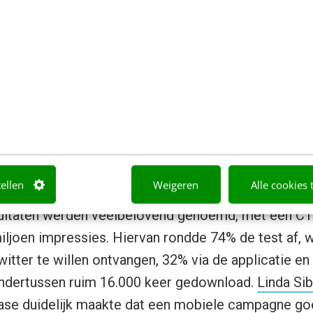
wareness), maar ook daadwerkelijk gedragsverander
tting van de werking en doel van de applicatie:
ube.com/watch?v=Ib5akYbMBdU
deze case konden tijdens het event door middel va
oepassing!) achterhaald worden en zijn
hier te vinde
ecten werden vanaf de eerste week getest. Zo werd
past op basis van relevante momenten (bij introduc
tellen
Weigeren
Alle cookies 
uele dagen met hoge zonkracht en de dag na dagen
sultaten werden veelbelovend genoemd, met een CTR
iljoen impressies. Hiervan rondde 74% de test af, 
witter te willen ontvangen, 32% via de applicatie en
 ondertussen ruim 16.000 keer gedownload.
Linda Sib
case duidelijk maakte dat een mobiele campagne go