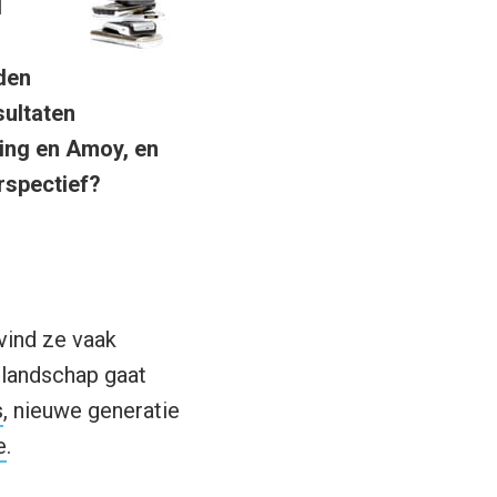
d
den
sultaten
ing en Amoy, en
rspectief?
 vind ze vaak
elandschap gaat
s
, nieuwe generatie
e
.