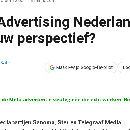
10
om 12:00
8 min lezen
Advertising Nederla
uw perspectief?
rland 2010: een nieuw perspectief?
 Kate
Maak FW je Google-favoriet
Lee
r de Meta-advertentie strategieën die écht werken. Be
 mediapartijen Sanoma, Ster en Telegraaf Media