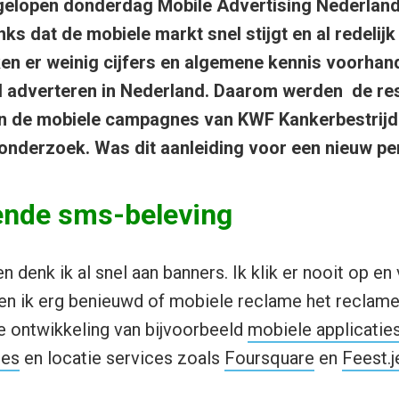
gelopen donderdag Mobile Advertising Nederlan
s dat de mobiele markt snel stijgt en al redelijk
jken er weinig cijfers en algemene kennis voorhan
el adverteren in Nederland. Daarom werden de re
n de mobiele campagnes van KWF Kankerbestrijd
nderzoek. Was dit aanleiding voor een nieuw pe
lende sms-beleving
en denk ik al snel aan banners. Ik klik er nooit op en
en ik erg benieuwd of mobiele reclame het reclam
e ontwikkeling van bijvoorbeeld
mobiele applicatie
ies
en locatie services zoals
Foursquare
en
Feest.j