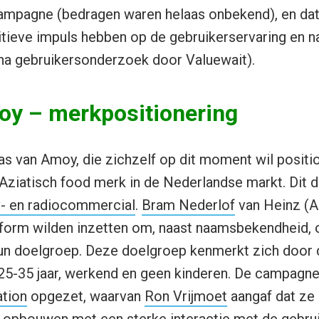
campagne (bedragen waren helaas onbekend), en dat
sitieve impuls hebben op de gebruikerservaring en
k na gebruikersonderzoek door Valuewait).
oy – merkpositionering
 van Amoy, die zichzelf op dit moment wil positio
 Aziatisch food merk in de Nederlandse markt. Dit 
v- en radiocommercial
.
Bram Nederlof
van Heinz (A
tform wilden inzetten om, naast naamsbekendheid, 
un doelgroep. Deze doelgroep kenmerkt zich door 
e 25-35 jaar, werkend en geen kinderen. De campag
tion
opgezet, waarvan
Ron Vrijmoet
aangaf dat ze 