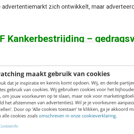
 advertentiemarkt zich ontwikkelt, maar adverteerd
F Kankerbestrijding – gedrags
rd gepresenteerd door
Angeli Hagoort
van
colourfu
F Kankerbestrijding deze campagne heeft opgeze
atching maakt gebruik van cookies
 de meeste mensen wel weten dat zonverbranding ni
k dat je inspiratie en kennis komt opdoen. Wij, en derde partij
ieke momenten vergeten actie te ondernemen. Doel 
es gebruik van cookies. Wij gebruiken cookies voor het bijhoude
l van banners op de netwerken van het consortium
en, om jouw voorkeuren op te slaan, maar ook voor marketingdoe
ld het afstemmen van advertenties). Wil je je voorkeuren aanpass
mobiele website te verkrijgen, waar bezoekers zic
stellen’. Door op ‘Alle cookies toestaan’ te klikken, ga je akkoord m
seerd zonbericht en -advies via e-mail, Twitter, mob
 alle cookies zoals
omschreven in onze cookieverklaring
.
leg van KWF
). Op deze manier is geprobeerd mensen
CookieInfo