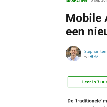
MARKETING
6 sep 20
›
Blog
Mobile 
›
Marketing
een nie
›
Mobile Advertising Nede
Stephan ten
van
HEMA
Leer in 3 uu
De ‘traditionele’