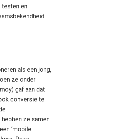
 testen en
 naamsbekendheid
neren als een jong,
doen ze onder
moy) gaf aan dat
ook conversie te
de
ne hebben ze samen
een ‘mobile