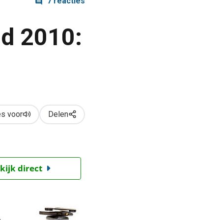
7 reacties
nd 2010:
s voor
Delen
kijk direct