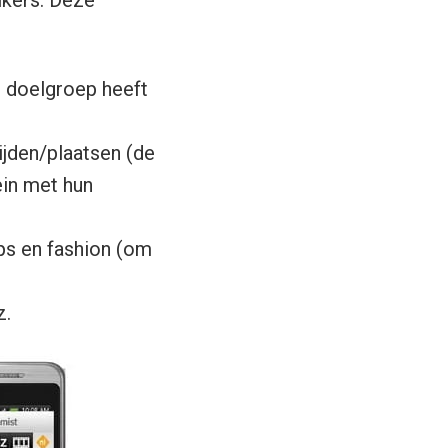
ikers. Deze
e doelgroep heeft
jden/plaatsen (de
ein met hun
ips en fashion (om
z.