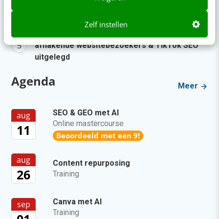
Geef structuur aan je content met een
contentbibliotheek [5 stappen]
Zelf instellen
10x populair: verborgen parels in Copilot,
afhakende websitebezoekers & TikTok SEO
uitgelegd
Agenda
Meer
SEO & GEO met AI
aug
Online mastercourse
11
Beoordeeld met een 9!
aug
Content repurposing
26
Training
Canva met AI
sep
Training
01