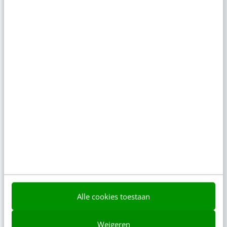
Je merk opleveren? Waarom een PDF niet
meer genoeg is
7 aug 2026
·
5 min
·
Geef structuur aan je content met een
contentbibliotheek [5 stappen]
7 aug 2026
·
4 min
·
Populair
AI-labels: wanneer zijn ze verplicht, verstandig
of overbodig?
LinkedIn Ads is niet te duur, je biedt gewoon te
veel
Alle cookies toestaan
Zo bouw je een AI die het niet met je eens is
[stappenplan]
Weigeren