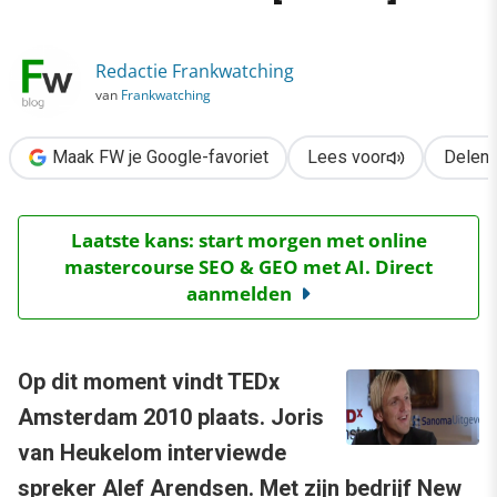
›
Alef Arendsen: ‘You first, then the world’ [VIDEO]
Redactie Frankwatching
van
Frankwatching
Maak FW je Google-favoriet
Lees voor
Delen
Laatste kans: start morgen met online
mastercourse SEO & GEO met AI. Direct
aanmelden
Op dit moment vindt TEDx
Amsterdam 2010 plaats. Joris
van Heukelom interviewde
spreker Alef Arendsen. Met zijn bedrijf New