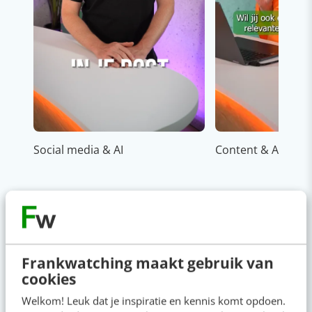
Social media & AI
Content & AI
Frankwatching maakt gebruik van
cookies
Op zoek naar nog meer
Welkom! Leuk dat je inspiratie en kennis komt opdoen.
kennis?