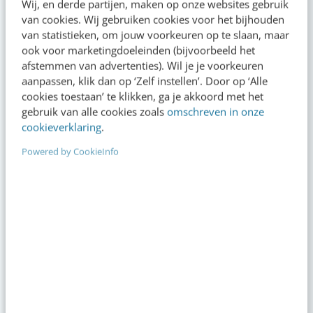
Wij, en derde partijen, maken op onze websites gebruik
van cookies. Wij gebruiken cookies voor het bijhouden
van statistieken, om jouw voorkeuren op te slaan, maar
ook voor marketingdoeleinden (bijvoorbeeld het
Actueel
afstemmen van advertenties). Wil je je voorkeuren
aanpassen, klik dan op ‘Zelf instellen’. Door op ‘Alle
cookies toestaan’ te klikken, ga je akkoord met het
gebruik van alle cookies zoals
omschreven in onze
Van Jutta Leerdam tot Ye: waarom juist
cookieverklaring
.
deze 7 verhalen de media beheersten
08:00
·
6 min
·
Powered by CookieInfo
Het meest vergeten hoofdstuk van je
brandbook (en waarom het juist nu
belangrijk is)
gisteren
·
5 min
·
Reflecteer met AI: 5 vragen die je een
betere marketeer maken
8 aug 2026
·
3 min
·