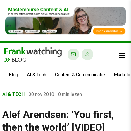
BLOG
Blog
AI & Tech
Content & Communicatie
Marketi
Home
AI & TECH
30 nov 2010
0 min lezen
›
Blog
Alef Arendsen: ‘You first,
›
then the world’ [VIDEO]
AI & Tech