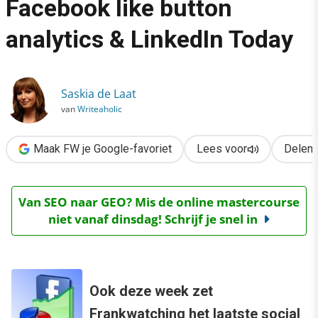
Facebook like button
›
analytics & LinkedIn Today
Social media nieuws: Facebook like button analytics & LinkedI
Saskia de Laat
van
Writeaholic
Maak FW je Google-favoriet
Lees voor
Delen
Van SEO naar GEO? Mis de online mastercourse
niet vanaf dinsdag! Schrijf je snel in
Ook deze week zet
Frankwatching het laatste social