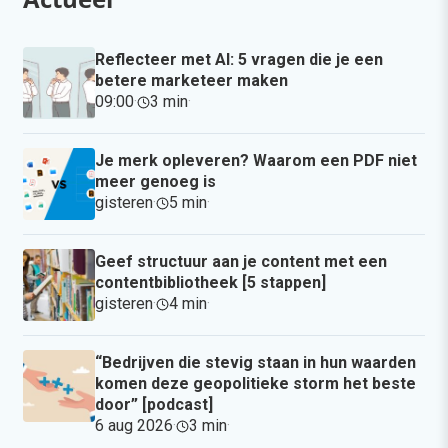
Reflecteer met AI: 5 vragen die je een
betere marketeer maken
09:00
·
3 min
·
Je merk opleveren? Waarom een PDF niet
meer genoeg is
gisteren
·
5 min
·
Geef structuur aan je content met een
contentbibliotheek [5 stappen]
gisteren
·
4 min
·
“Bedrijven die stevig staan in hun waarden
komen deze geopolitieke storm het beste
door” [podcast]
6 aug 2026
·
3 min
·