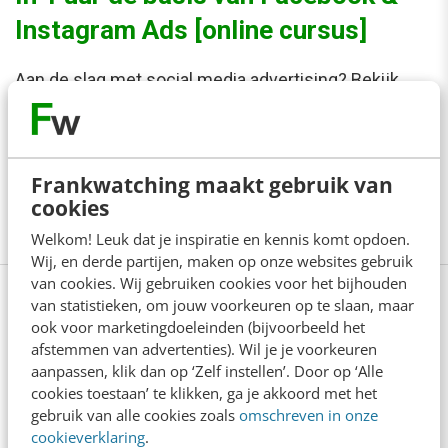
Instagram Ads [online cursus]
Aan de slag met social media advertising? Bekijk
onze online cursus Facebook & Instagram
adverteren (basis). Je leert in 1 uur Ads maken en
hoe je doelgroep bereiken op basis van o.a. locatie,
Frankwatching maakt gebruik van
cookies
leeftijd en interesses.
Meer info
Welkom! Leuk dat je inspiratie en kennis komt opdoen.
Wij, en derde partijen, maken op onze websites gebruik
van cookies. Wij gebruiken cookies voor het bijhouden
van statistieken, om jouw voorkeuren op te slaan, maar
ook voor marketingdoeleinden (bijvoorbeeld het
Anderen lezen ook
afstemmen van advertenties). Wil je je voorkeuren
aanpassen, klik dan op ‘Zelf instellen’. Door op ‘Alle
cookies toestaan’ te klikken, ga je akkoord met het
gebruik van alle cookies zoals
omschreven in onze
Reflecteer met AI: 5 vragen die je een betere
marketeer maken
cookieverklaring
.