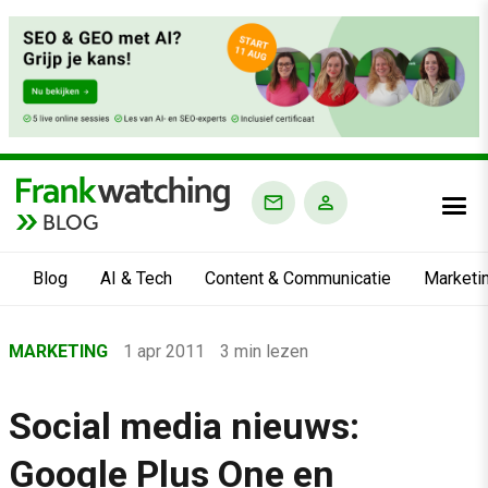
BLOG
Blog
AI & Tech
Content & Communicatie
Marketi
Home
MARKETING
1 apr 2011
3 min lezen
›
Blog
Social media nieuws:
›
Google Plus One en
Marketing