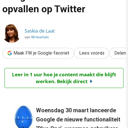
›
opvallen op Twitter
Social media nieuws: Google Plus One en opvallen op Twitter
Saskia de Laat
van
Writeaholic
Maak FW je Google-favoriet
Lees voor
Delen
Leer in 1 uur hoe je content maakt die blijft
werken. Bekijk direct
Woensdag 30 maart lanceerde
Google de nieuwe functionaliteit