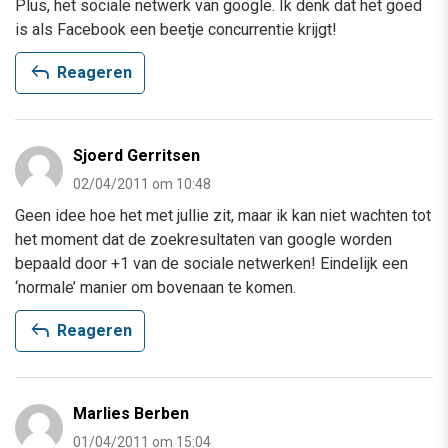
Plus, het sociale netwerk van google. Ik denk dat het goed
is als Facebook een beetje concurrentie krijgt!
reply
Reageren
Sjoerd Gerritsen
02/04/2011 om 10:48
Geen idee hoe het met jullie zit, maar ik kan niet wachten tot
het moment dat de zoekresultaten van google worden
bepaald door +1 van de sociale netwerken! Eindelijk een
‘normale’ manier om bovenaan te komen.
reply
Reageren
Marlies Berben
01/04/2011 om 15:04