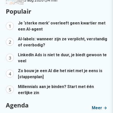
5 aug 2026
·
4 min
·
Populair
Je ‘sterke merk’ overleeft geen kwartier met
een AI-agent
AI-labels: wanneer zijn ze verplicht, verstandig
of overbodig?
LinkedIn Ads is niet te duur, je biedt gewoon te
veel
Zo bouw je een AI die het niet met je eens is
[stappenplan]
Millennials aan je binden? Start met één
eerlijke zin
Agenda
Meer