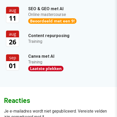
SEO & GEO met AI
aug
Online mastercourse
11
Beoordeeld met een 9!
aug
Content repurposing
26
Training
Canva met AI
sep
Training
01
Laatste plekken
Reacties
Je e-mailadres wordt niet gepubliceerd.
Vereiste velden
zijn gemarkeerd met
*