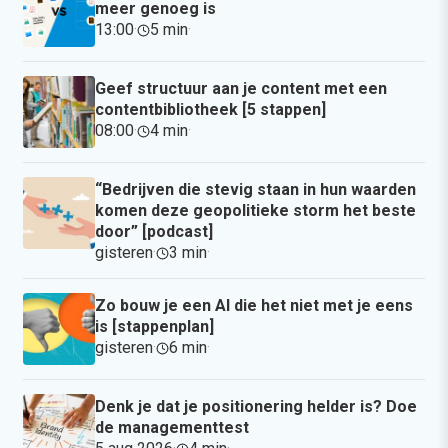
meer genoeg is
13:00
·
5 min
·
Geef structuur aan je content met een
contentbibliotheek [5 stappen]
08:00
·
4 min
·
“Bedrijven die stevig staan in hun waarden
komen deze geopolitieke storm het beste
door” [podcast]
gisteren
·
3 min
·
Zo bouw je een AI die het niet met je eens
is [stappenplan]
gisteren
·
6 min
·
Denk je dat je positionering helder is? Doe
de managementtest