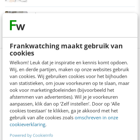
Je ‘sterke merk’ overleeft geen kwartier
met een AI-agent
5 min
·
Edwin Vlems
Frankwatching maakt gebruik van
cookies
Bekijk deze topics of volg ze via een
Welkom! Leuk dat je inspiratie en kennis komt opdoen.
NieuwsAlert
Wij, en derde partijen, maken op onze websites gebruik
van cookies. Wij gebruiken cookies voor het bijhouden
van statistieken, om jouw voorkeuren op te slaan, maar
Content
Facebookpagina's
ook voor marketingdoeleinden (bijvoorbeeld het
afstemmen van advertenties). Wil je je voorkeuren
Facebookprofielen
Google +1
aanpassen, klik dan op ‘Zelf instellen’. Door op ‘Alle
cookies toestaan’ te klikken, ga je akkoord met het
gebruik van alle cookies zoals
omschreven in onze
Online marketing
Social media
cookieverklaring
.
Timing
X
Powered by CookieInfo