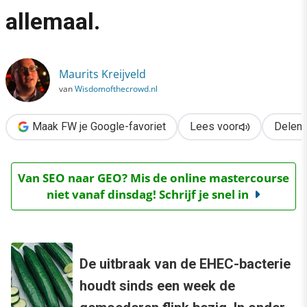
›
allemaal.
Hoe de crowd de komkommer redt… En ons allemaal.
Maurits Kreijveld
van
Wisdomofthecrowd.nl
Maak FW je Google-favoriet
Lees voor
Delen
Van SEO naar GEO? Mis de online mastercourse
niet vanaf dinsdag! Schrijf je snel in
De uitbraak van de EHEC-bacterie
houdt sinds een week de