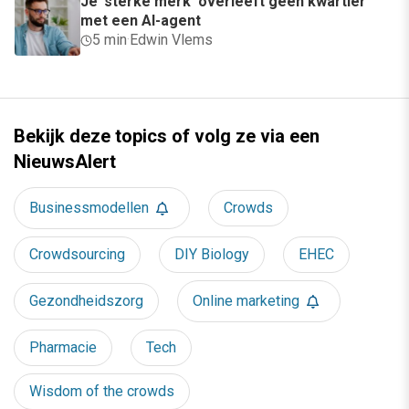
Je ‘sterke merk’ overleeft geen kwartier
met een AI-agent
5 min
·
Edwin Vlems
Bekijk deze topics of volg ze via een
NieuwsAlert
Businessmodellen
Crowds
Crowdsourcing
DIY Biology
EHEC
Gezondheidszorg
Online marketing
Pharmacie
Tech
Wisdom of the crowds