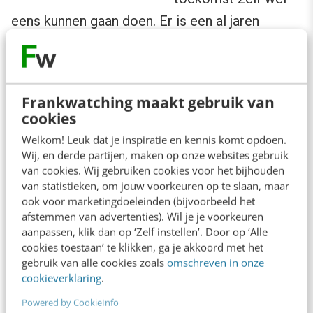
eens kunnen gaan doen. Er is een al jaren
groeiende doe-het-zelf- biologie beweging
(
DIY Biology
) Dit is nu nog een klein en select
groepje maar de mogelijkheden worden steeds
Frankwatching maakt gebruik van
krachtiger. Zo wordt er elektronica ontwikkeld
cookies
die een volledig analyse-laboratorium vervangt:
Welkom! Leuk dat je inspiratie en kennis komt opdoen.
stoffen kunnen worden geanalyseerd met
Wij, en derde partijen, maken op onze websites gebruik
van cookies. Wij gebruiken cookies voor het bijhouden
slechts één chip (
lab on a chip
). Chips die
van statistieken, om jouw voorkeuren op te slaan, maar
bovendien steeds goedkoper worden.
ook voor marketingdoeleinden (bijvoorbeeld het
afstemmen van advertenties). Wil je je voorkeuren
aanpassen, klik dan op ‘Zelf instellen’. Door op ‘Alle
In plaats van deze ontwikkelingen af te
cookies toestaan’ te klikken, ga je akkoord met het
wachten of met argusogen te volgen, zou de
gebruik van alle cookies zoals
omschreven in onze
cookieverklaring
.
farma-industrie deze ontwikkelingen moeten
Powered by CookieInfo
omarmen en stimuleren. Zorgen dat ze een