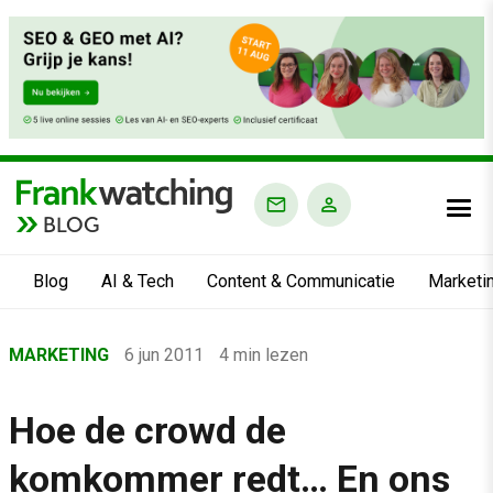
BLOG
Blog
AI & Tech
Content & Communicatie
Marketi
Home
MARKETING
6 jun 2011
4 min lezen
›
Blog
Hoe de crowd de
›
komkommer redt… En ons
Marketing