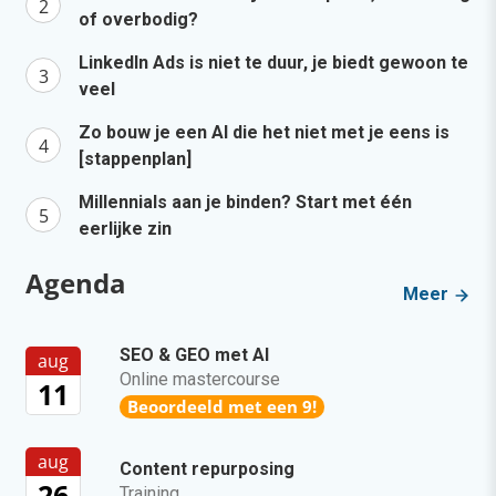
of overbodig?
LinkedIn Ads is niet te duur, je biedt gewoon te
veel
Zo bouw je een AI die het niet met je eens is
[stappenplan]
Millennials aan je binden? Start met één
eerlijke zin
Agenda
Meer
SEO & GEO met AI
aug
Online mastercourse
11
Beoordeeld met een 9!
aug
Content repurposing
26
Training