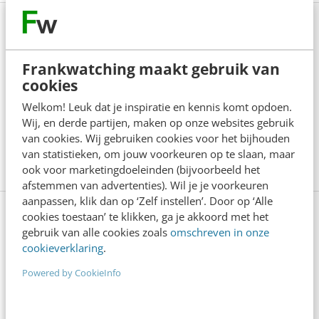
Bekijk deze topics of volg ze via een
NieuwsAlert
Frankwatching maakt gebruik van
cookies
Apple
Conversie
Welkom! Leuk dat je inspiratie en kennis komt opdoen.
Wij, en derde partijen, maken op onze websites gebruik
Customer experience
Infographics
van cookies. Wij gebruiken cookies voor het bijhouden
van statistieken, om jouw voorkeuren op te slaan, maar
iOS
iPhone
iPhone5
Mashable
ook voor marketingdoeleinden (bijvoorbeeld het
afstemmen van advertenties). Wil je je voorkeuren
aanpassen, klik dan op ‘Zelf instellen’. Door op ‘Alle
cookies toestaan’ te klikken, ga je akkoord met het
gebruik van alle cookies zoals
omschreven in onze
Lees 7 reacties
Delen
cookieverklaring
.
Powered by CookieInfo
Over de auteur