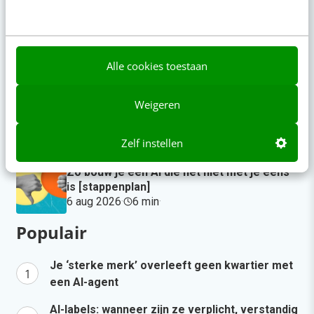
Geef structuur aan je content met een
contentbibliotheek [5 stappen]
gisteren
·
4 min
·
Alle cookies toestaan
“Bedrijven die stevig staan in hun waarden
Weigeren
komen deze geopolitieke storm het beste
door” [podcast]
6 aug 2026
·
3 min
·
Zelf instellen
Zo bouw je een AI die het niet met je eens
is [stappenplan]
6 aug 2026
·
6 min
·
Populair
Je ‘sterke merk’ overleeft geen kwartier met
een AI-agent
AI-labels: wanneer zijn ze verplicht, verstandig