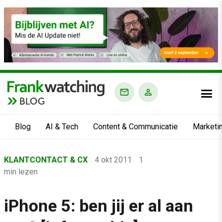
BLOG
Blog
AI & Tech
Content & Communicatie
Marketi
Home
KLANTCONTACT & CX
4 okt 2011
1
›
min lezen
Blog
›
iPhone 5: ben jij er al aan
Klantcontact & CX