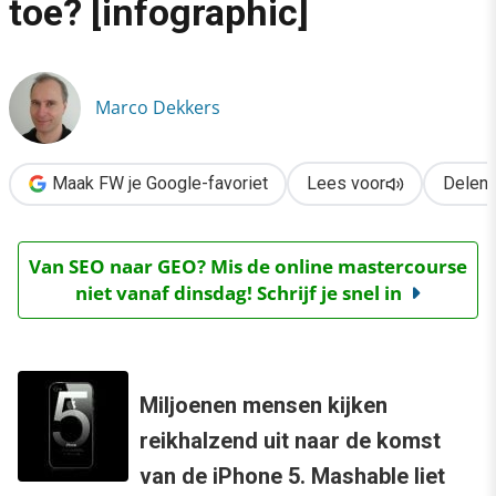
toe? [infographic]
›
iPhone 5: ben jij er al aan toe? [infographic]
Marco Dekkers
Maak FW je Google-favoriet
Lees voor
Delen
Van SEO naar GEO? Mis de online mastercourse
niet vanaf dinsdag! Schrijf je snel in
Miljoenen mensen kijken
reikhalzend uit naar de komst
van de iPhone 5. Mashable liet