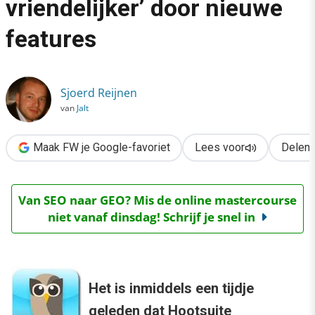
vriendelijker’ door nieuwe
›
features
Hootsuite ‘Facebook-vriendelijker’ door nieuwe features
Sjoerd Reijnen
van
Jalt
Maak FW je Google-favoriet
Lees voor
Delen
Van SEO naar GEO? Mis de online mastercourse
niet vanaf dinsdag! Schrijf je snel in
Het is inmiddels een tijdje
geleden dat Hootsuite