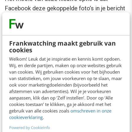
Facebook deze gekoppelde foto’s in je bericht
nu ook toont als foto en niet als link naar de
foto. Hootsuite voegt de foto’s automatisch
toe aan een nieuw album.
Frankwatching maakt gebruik van
cookies
Welkom! Leuk dat je inspiratie en kennis komt opdoen.
Geo-campaigning
Wij, en derde partijen, maken op onze websites gebruik
van cookies. Wij gebruiken cookies voor het bijhouden
van statistieken, om jouw voorkeuren op te slaan, maar
Wanneer je toegang hebt tot de enterprise
ook voor marketingdoeleinden (bijvoorbeeld het
versie van Hootsuite, heb je sinds de laatste
afstemmen van advertenties). Wil je je voorkeuren
wijziging de mogelijkheid om een locatie toe te
aanpassen, klik dan op ‘Zelf instellen’. Door op ‘Alle
cookies toestaan’ te klikken, ga je akkoord met het
voegen aan je berichten. Facebook houdt
gebruik van alle cookies zoals
omschreven in onze
rekening met deze Geo-tag bij het wel of niet
cookieverklaring
.
tonen van een bericht in iemands
Powered by CookieInfo