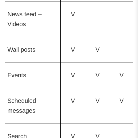
News feed –
V
Videos
Wall posts
V
V
Events
V
V
V
Scheduled
V
V
V
messages
Search
V
V