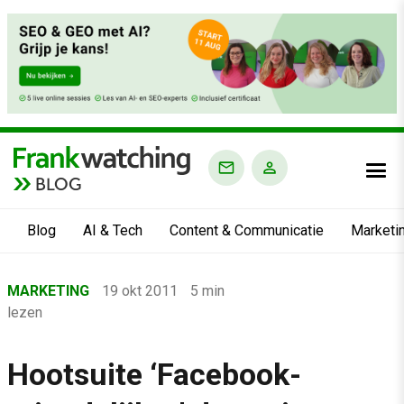
BLOG
Blog
AI & Tech
Content & Communicatie
Marketi
Home
MARKETING
19 okt 2011
5 min
›
lezen
Blog
›
Hootsuite ‘Facebook-
Marketing