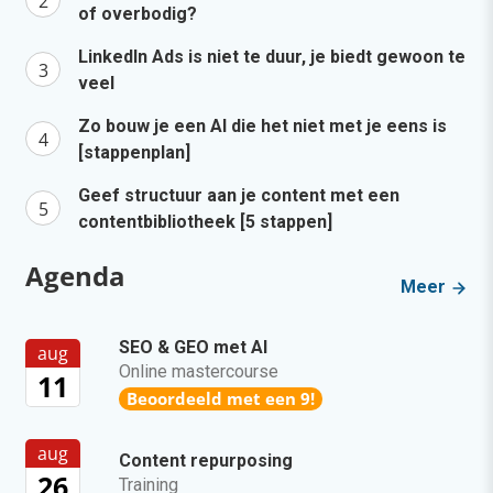
of overbodig?
LinkedIn Ads is niet te duur, je biedt gewoon te
veel
Zo bouw je een AI die het niet met je eens is
[stappenplan]
Geef structuur aan je content met een
contentbibliotheek [5 stappen]
Agenda
Meer
SEO & GEO met AI
aug
Online mastercourse
11
Beoordeeld met een 9!
aug
Content repurposing
26
Training